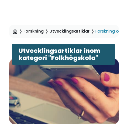
Hoppa
till
Forskning
Utvecklingsartiklar
Forskning och u
sidinnehåll
Utvecklingsartiklar inom
kategori "Folkhögskola"