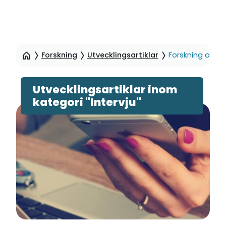
Hoppa
till
Forskning
Utvecklingsartiklar
Forskning och ut
sidinnehåll
Utvecklingsartiklar inom
kategori "Intervju"