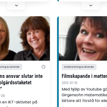
a erfarenheter.
naturvetenskapliga teori
utvecklingsartikel berät
gymnasieläraren Jonas
om projektet.
sning & Lärande
Undervisning & Lärande
ns ansvar slutar inte
Filmskapande i matte
olgårdsstaketet
2013-01-10
"
Med hjälp av Youtube g
Girgensohn matematik
-28
lättare att förstå för ele
en IKT-aktivitet på
en utvecklingsartikel be