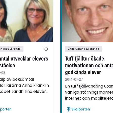
sning & Lärande
Undervisning & Lärande
mtal utvecklar elevers
Tuff fjälltur ökade
ståelse
motivationen och anta
godkända elever
-03
älp av boksamtal
2014-01-27
lar lärarna Anna Franklin
En tuff fjällvandring uta
isabet Landh sina elevers
vanliga störningsmome
ståelse och förmåga att
internet och mobiltelef
a sig. I en
gav ett lyckat resultat 
lingsartikel berättar de
lporten
Skolporten
gäller elevernas inlärni