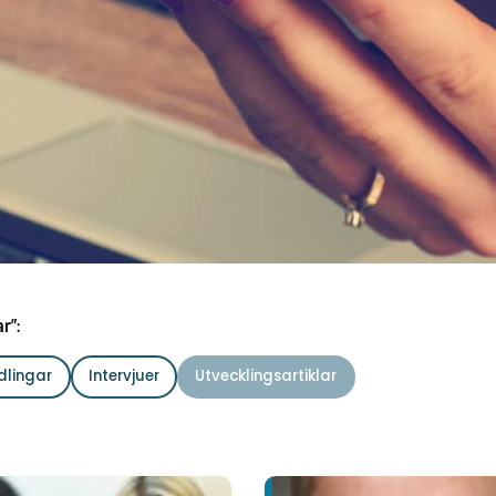
r":
dlingar
Intervjuer
Utvecklingsartiklar