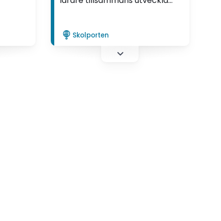
lärare tillsammans utveckla
r i
sina elevers skrivande. I en
utvecklingsartikel berättar
lärarna om sitt arbete med
Skolporten
argumenterande text.