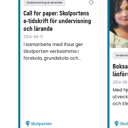
Undervisning & Lärande
Call for paper: Skolportens
e-tidskrift för undervisning
och lärande
2014-09-11
I samarbete med Ifous ger
Skolporten verksamma i
Undervi
förskola, grundskola och
gymnasiet möjlighet att sprida
Boksa
sina goda erfarenheter och
läsför
vara med och utveckla skolan.
2014-06
Vi välkomnar nu texter om
Med hj
undervisning och lärande från
utveck
dig som är verksam inom skola
och El
och utbildning!
läsför
uttryck
utveck
Skolporten
Sko