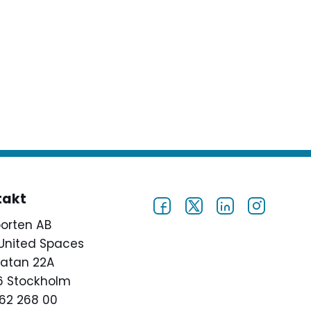
takt
porten AB
United Spaces
atan 22A
46 Stockholm
62 268 00