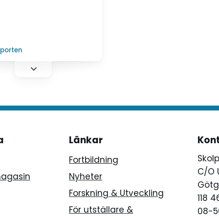
lande för skolan.
lporten
a
Länkar
Kon
Skol
Fortbildning
C/O 
magasin
Nyheter
Götg
Forskning & Utveckling
118 
För utställare &
08-5