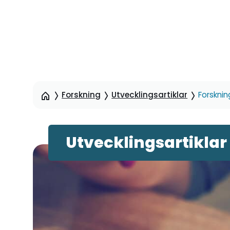
Hoppa
till
sidinnehåll
Forskning
Utvecklingsartiklar
Forsknin
Utvecklingsartiklar