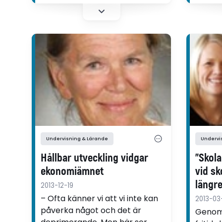
om sin
Undervisning & Lärande
Undervi
Hållbar utveckling vidgar
"Skola
ekonomiämnet
vid sk
längre
2013-12-19
– Ofta känner vi att vi inte kan
2013-03
påverka något och det är
Genom 