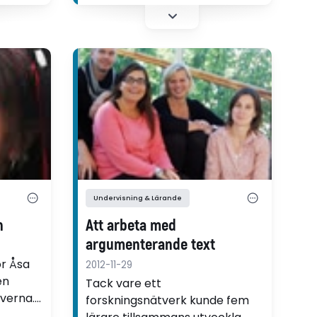
er. I en
kompisars arbeten i teknik.
tar
”Eftersom barnen visste att en
 Kemi
kamrat skulle läsa deras arbete
noggrant och ge respons så
ansträngde de sig mer från
början", säger läraren Marianne
Sigurdsdotter Honig.
Undervisning & Lärande
n
Att arbeta med
argumenterande text
ör Åsa
2012-11-29
en
Tack vare ett
verna. I
forskningsnätverk kunde fem
rättar