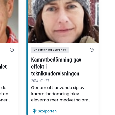
Undervisning & Lärande
Kamratbedömning gav
let
effekt i
teknikundervisningen
2014-01-27
n de
Genom att använda sig av
nten
kamratbedömning blev
oner
eleverna mer medvetna om
vad
vad de själva kunde förbättra
Skolporten
ng av
genom att ta del av sina