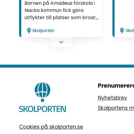
Barnen på Amadeus förskola i
utveck
Nacka kommun fick göra
utflykter till platser som broar,
torn och museer, och de fick
Skolporten
Sko
även besöka varandras hem.
Syftet var att göra barnen
medvetna om omgivningen och
att väcka intresse för
samhället och dess
uppbyggnad.
Prenumerer
Nyhetsbrev
Skolportens 
Cookies på skolporten.se