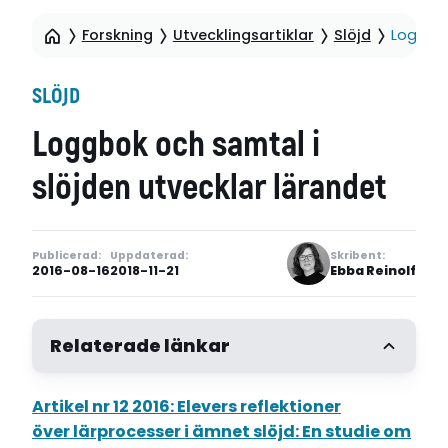
Forskning
Utvecklingsartiklar
Slöjd
Loggbok
SLÖJD
Loggbok och samtal i
slöjden utvecklar lärandet
Publicerad:
Uppdaterad:
Skribent:
2016-08-16
2018-11-21
Ebba Reinolf
Relaterade länkar
Artikel nr 12 2016: Elevers reflektioner
Undervisning & Lärande nr 12 2016
över lärprocesser i ämnet slöjd: En studie om