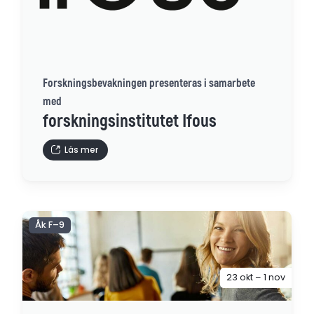
Forskningsbevakningen presenteras i samarbete
med
forskningsinstitutet Ifous
Läs mer
Åk F–9
23 okt – 1 nov