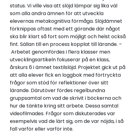
status. Vi ville visa att slöjd lämpar sig lika väl
som alla andra ämnen för att utveckla
elevernas metakognitiva förmåga. Slöjdämnet
förknippas oftast med ett görande där något
ska blir klart så fort som möjligt och helst också
fint. Sällan till en process kopplat till lärande. –
Arbetet genomfördes i flera klasser men
utvecklingsartikeln fokuserar på en klass,
årskurs 6 i ämnet textilslöjd. Projektet gick ut på
att alla elever fick en loggbok med förtryckta
frågor som stöd för reflektioner över sitt
lärande. Därutöver fördes regelbundna
gruppsamtal om vad de skrivit i böckerna och
hur de tänkte kring sitt arbete. Dessa samtal
videofilmades. Frågor som diskuterades var
exempelvis vad de lärt sig, om de var nöjda, i så
fall varför eller varför inte.