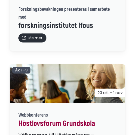
Forskningsbevakningen presenteras i samarbete
med
forskningsinstitutet Ifous
Läs mer
Åk F–9
23 okt – 1 nov
Webbkonferens
Höstlovsforum Grundskola