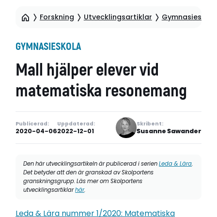
Forskning
Utvecklingsartiklar
Gymnasieskola
GYMNASIESKOLA
Mall hjälper elever vid
matematiska resonemang
Publicerad:
Uppdaterad:
Skribent:
2020-04-06
2022-12-01
Susanne Sawander
Den här utvecklingsartikeln är publicerad i serien
Leda & Lära
.
Det betyder att den är granskad av Skolportens
granskningsgrupp. Läs mer om Skolportens
utvecklingsartiklar
här
.
Leda & Lära nummer 1/2020: Matematiska