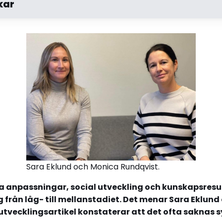
kar
3: Mjuka övergångar mellan årskurs 3 och 4
Sara Eklund och Monica Rundqvist.
a anpassningar, social utveckling och kunskapsresu
 från låg- till mellanstadiet. Det menar Sara Eklun
 utvecklingsartikel konstaterar att det ofta saknas 