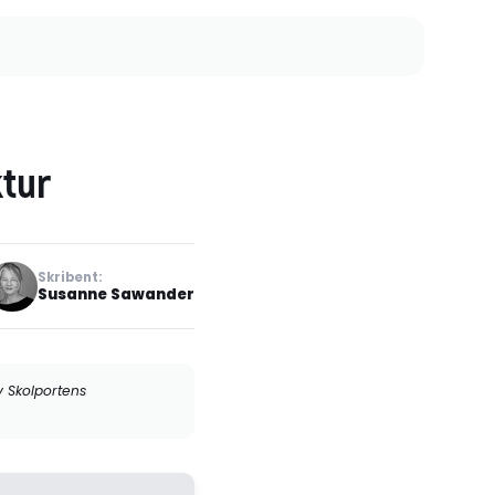
ktur
Skribent:
Susanne Sawander
v Skolportens