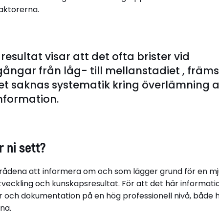
aktorerna.
resultat visar att det ofta brister vid
ångar från låg- till mellanstadiet , främs
et saknas systematik kring överlämning 
nformation.
r ni sett?
mrådena att informera om och som lägger grund för en mj
tveckling och kunskapsresultat. För att det här informat
tur och dokumentation på en hög professionell nivå, båd
na.