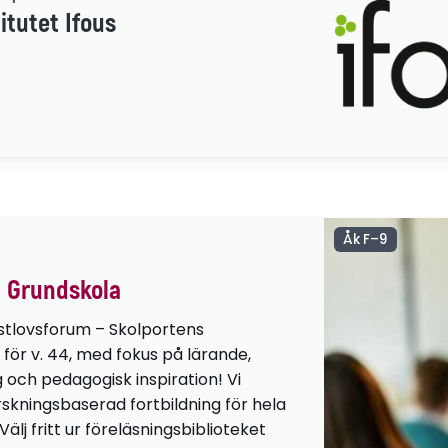
itutet Ifous
Åk F–9
 Grundskola
stlovsforum – Skolportens
 för v. 44, med fokus på lärande,
g och pedagogisk inspiration! Vi
orskningsbaserad fortbildning för hela
lj fritt ur föreläsningsbiblioteket