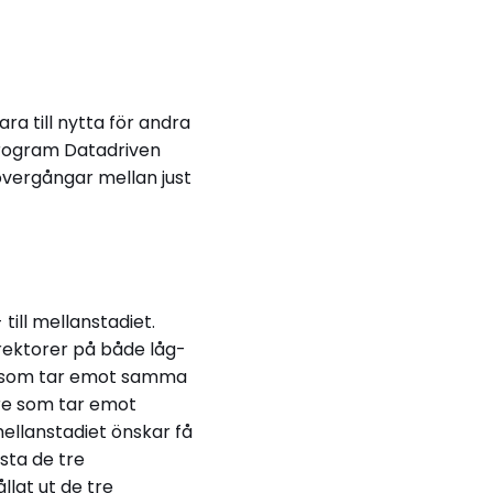
ara till nytta för andra
sprogram Datadriven
 övergångar mellan just
till mellanstadiet.
rektorer på både låg-
re som tar emot samma
rare som tar emot
ellanstadiet önskar få
sta de tre
llat ut de tre