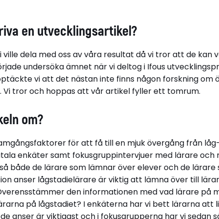
kriva en utvecklingsartikel?
i ville dela med oss av våra resultat då vi tror att de kan v
började undersöka ämnet när vi deltog i Ifous utveckling
pptäckte vi att det nästan inte finns någon forskning om
 Vi tror och hoppas att vår artikel fyller ett tomrum.
keln om?
gångsfaktorer för att få till en mjuk övergång från låg- 
gitala enkäter samt fokusgruppintervjuer med lärare och 
ltså både de lärare som lämnar över elever och de lära
ion anser lågstadielärare är viktig att lämna över till lä
 Överensstämmer den informationen med vad lärare på m
arna på lågstadiet? I enkäterna har vi bett lärarna att li
 anser är viktigast och i fokusgrupperna har vi sedan så