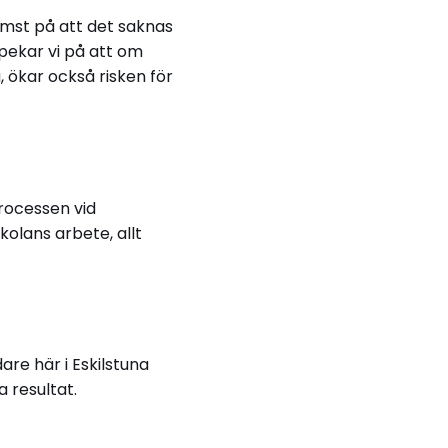
rämst på att det saknas
 pekar vi på att om
, ökar också risken för
rocessen vid
olans arbete, allt
are här i Eskilstuna
 resultat.