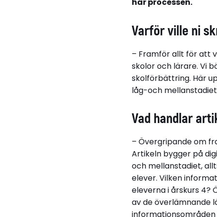
här processen.
Varför ville ni s
– Framför allt för att v
skolor och lärare. Vi 
skolförbättring. Här u
låg-och mellanstadiet.
Vad handlar arti
– Övergripande om fram
Artikeln bygger på di
och mellanstadiet, al
elever. Vilken informat
eleverna i årskurs 4?
av de överlämnande lär
informationsområden de