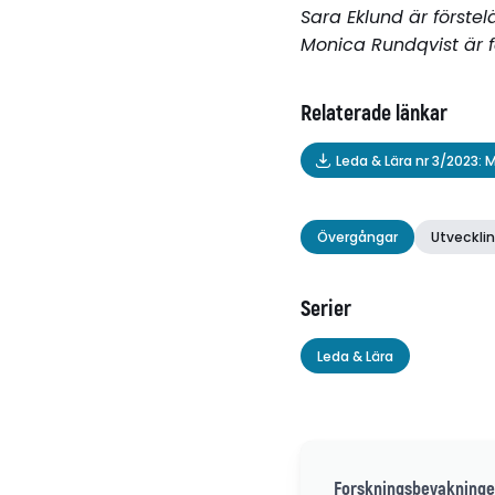
Sara Eklund är förste
Monica Rundqvist är f
Relaterade länkar
Leda & Lära nr 3/2023:
Övergångar
Utveckli
Serier
Leda & Lära
Forskningsbevakninge