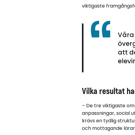
viktigaste framgångsf
Våra 
överg
att d
elevi
Vilka resultat ha
– De tre viktigaste o
anpassningar, social u
krävs en tydlig struk
och mottagande lärar