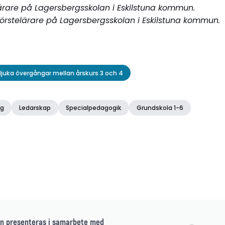
lärare på Lagersbergsskolan i Eskilstuna kommun.
örstelärare på Lagersbergsskolan i Eskilstuna kommun.
 Mjuka övergångar mellan årskurs 3 och 4
ng
Ledarskap
Specialpedagogik
Grundskola 1-6
n presenteras i samarbete med