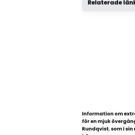
Relaterade län
Leda & Lära nr 3/202
Information om extr
för en mjuk övergång
Rundqvist
,
som i sin