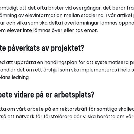
samtidigt att det ofta brister vid övergångar, det beror f
ämning av elevinformation mellan stadierna. I vår artikel
 hur och vilka som ska delta i överlämningar lämnas öppna
 om elever inte lämnas över eller tas emot.
te påverkats av projektet?
ed att upprätta en handlingsplan för att systematisera p
ndlar det om ett årshjul som ska implementeras i hela sk
olans ledning.
rbete vidare på er arbetsplats?
ta om vårt arbete på en rektorsträff för samtliga skolled
å ett nätverk för förstelärare där vi ska berätta om våra