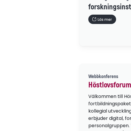
forskningsinst
Läs mer
Webbkonferens
Höstlovsforum
Välkommen till Hö
fortbildningspaket
kollegial utvecklin
erbjuder digital, f
personalgruppen. Vä