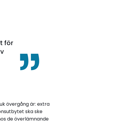
t för
av
uk övergång är: extra
ionsutbytet ska ske
e hos de överlämnande