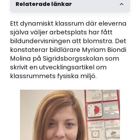
Relaterade länkar
Ett dynamiskt klassrum där eleverna
Utveckla skolan 2/2024: Fysisk miljö som grund
för arbetsron i klassrummet
själva väljer arbetsplats har fått
bildundervisningen att blomstra. Det
konstaterar bildlärare Myriam Biondi
Molina på Sigridsborgsskolan som
skrivit en utvecklingsartikel om
klassrummets fysiska miljö.