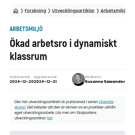
Forskning
Utvecklingsartiklar
Arbetsmiljö
Ö
ARBETSMILJÖ
Ökad arbetsro i dynamiskt
klassrum
Publicerad:
Uppdaterad:
Skribent:
2024-12-20
2024-12-21
Susanne Sawander
Den här utvecklingsartikeln är publicerad i serien
Utveckla
skolan
. Det betyder att den är skriven av en praktiker utifrån
eget utvecklingsarbete. Läs mer om Skolportens
utvecklingsartiklar
här
.