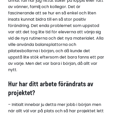
annat fall har jag hittat saker på loppis eller fått
av vänner, familj och kollegor. Det är
fascinerande att se hur en så enkel och liten
insats kunnat bidra till en så stor positiv
förändring. Det enda problemet som uppstod
var att det tog lite tid för eleverna att vänja sig
vid de nya rutinerna och det nya materialet. Alla
ville använda balansplattorna och
pilatesbollarna i början, och då kunde det
uppstå lite stök eftersom det bara fanns ett par
av varje. Men det var bara i början, då allt var
nytt.
Hur har ditt arbete förändrats av
projektet?
– Initialt innebar ju detta mer jobb i början men
när allt väl var på plats och så har projektet lett