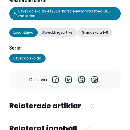
Relaterade länkar
Utveckla skolan 4/2024: Korta elevsamtal med GLL-
metoden
Läsa, skriva
Utvecklingsartikel
Grundskola 1-6
Serier
Utveckla skolan
Dela via:
Relaterade artiklar
Relaterat innehåll