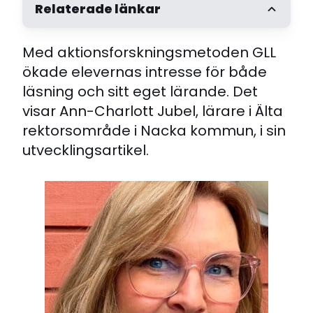
Relaterade länkar
Med aktionsforskningsmetoden GLL
Utveckla skolan 4/2024: Korta elevsamtal med
GLL-metoden
ökade elevernas intresse för både
läsning och sitt eget lärande. Det
visar Ann-Charlott Jubel, lärare i Älta
rektorsområde i Nacka kommun, i sin
utvecklingsartikel.