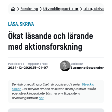
Forskning
Utvecklingsartiklar
Läsa, skriva
Ö
LÄSA, SKRIVA
Ökat läsande och lärande
med aktionsforskning
Publicerad:
Uppdaterad:
Skribent:
2024-12-20
2025-01-07
Susanne Sawander
Den här utvecklingsartikeln är publicerad i serien
Utveckla
skolan
. Det betyder att den är skriven av en praktiker utifrån
eget utvecklingsarbete. Läs mer om Skolportens
utvecklingsartiklar
här
.