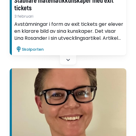
Stabilare matematikkunskaper med exit
tickets
3 februari
Avstämningar i form av exit tickets ger elever
en klarare bild av sina kunskaper. Det visar
Lina Rosander i sin utvecklingsartikel. Artikeln
är skriven inom ramen för Ifous processtöd
Skolporten
om matematikundervisning.