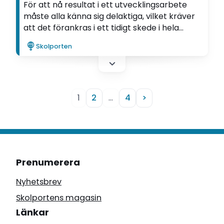
För att nå resultat i ett utvecklingsarbete
måste alla känna sig delaktiga, vilket kräver
att det förankras i ett tidigt skede i hela
verksamheten. Den slutsatsen drar Eva Klang
Skolporten
i sin utvecklingsartikel.
1
2
…
4
>
Prenumerera
Nyhetsbrev
Skolportens magasin
Länkar