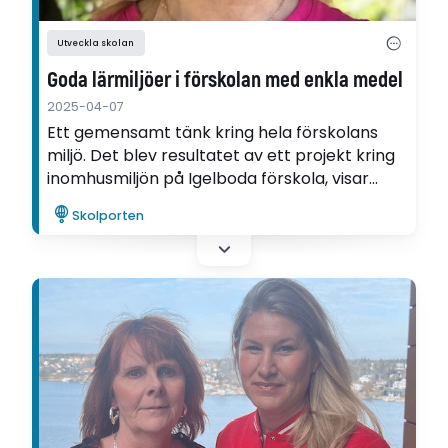
Utveckla skolan
Goda lärmiljöer i förskolan med enkla medel
2025-04-07
Ett gemensamt tänk kring hela förskolans
miljö. Det blev resultatet av ett projekt kring
inomhusmiljön på Igelboda förskola, visar
Asta Prichodskaite-Pukéné i sin
Skolporten
utvecklingsartikel.