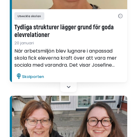
Utveckla skolan
Tydliga strukturer lägger grund för goda
elevrelationer
20 januari
När arbetsmiljön blev lugnare i anpassad
skola fick eleverna kraft över att vara mer
sociala med varandra. Det visar Josefine
Brunnegård i sin utvecklingsartikel, som
Skolporten
skrivits inom ramen för Ifous FoU-program
Kunskapsuppdraget i anpassad skola.