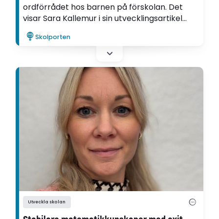
ordförrådet hos barnen på förskolan. Det
visar Sara Kallemur i sin utvecklingsartikel
som är skriven inom ramen för Ifous
Skolporten
forsknings- och utvecklingsprogram
Språkutvecklande förskola.
Utveckla skolan