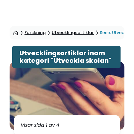
Hoppa
till
Forskning
Utvecklingsartiklar
Serie: Utveckla 
sidinnehåll
Utvecklingsartiklar inom
kategori "Utveckla skolan"
Visar sida 1 av 4