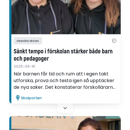
Utveckla skolan
Sänkt tempo i förskolan stärker både barn
och pedagoger
2025-04-16
När barnen får tid och rum att i egen takt
utforska, prova och testa igen så upptäcker
de nya saker. Det konstaterar förskollärarna
Anna Viberg och Åsa Ahlqvist Johansson i sin
Skolporten
utvecklingsartikel om ”slow pedagogy”.