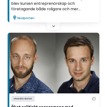
blev kursen entreprenörskap och
företagande både roligare och mer
verklighetsförankrad. Det konstaterar
Skolporten
ekonomilärarna Carl-Petter Bergh. Magnus
Klang och Lars Vimre på Nacka gymnasium.
Utveckla skolan