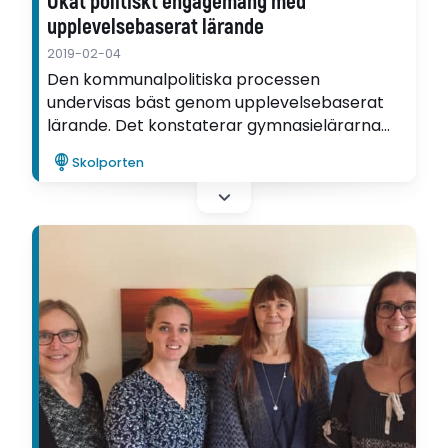
Ökat politiskt engagemang med
upplevelsebaserat lärande
2019-02-04
Den kommunalpolitiska processen
undervisas bäst genom upplevelsebaserat
lärande. Det konstaterar gymnasielärarna
Peter Djerv och Mats Johansson på Nacka
Skolporten
gymnasium som skrivit en artikel om hur de
väckte eleverna politiska engagemang.