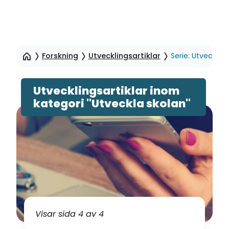
Hoppa
till
Forskning
Utvecklingsartiklar
Serie: Utveckla 
sidinnehåll
Utvecklingsartiklar inom
kategori "Utveckla skolan"
Visar sida 4 av 4