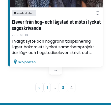
Utveckla skolan
Elever från hög- och lågstadiet möts i lyckat
sagoskrivande
2019-01-14
Tydligt syfte och noggrann tidsplanering
ligger bakom ett lyckat samarbetsprojekt
där låg- och högstadieelever skrivit och
illustrerat sagor tillsammans. En av
Skolporten
framgångsfaktorerna är när eleverna får bli
läranderesurs för varandra menar ansvariga
lärare Marina Backe, Elisabeth Henrysson,
Sonja Schmitz Gustafsson och Emma
Söderholm på Myrsjöskolan i Nacka kommun.
<
1
…
3
4