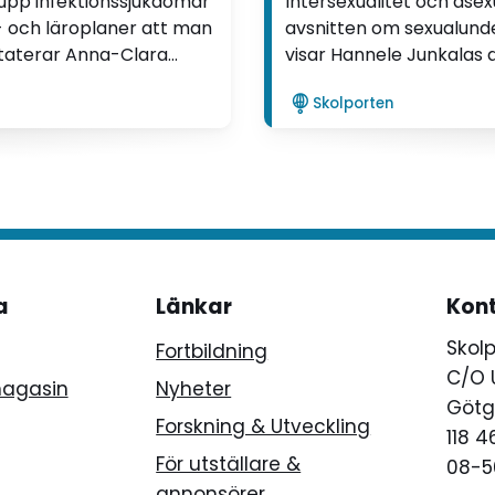
r upp infektionssjukdomar
Intersexualitet och ase
s- och läroplaner att man
avsnitten om sexualunder
staterar Anna-Clara
visar Hannele Junkalas d
Lärarpanelens favorit.
Skolporten
a
Länkar
Kon
Skol
Fortbildning
C/O 
magasin
Nyheter
Götg
Forskning & Utveckling
118 
För utställare &
08-5
annonsörer