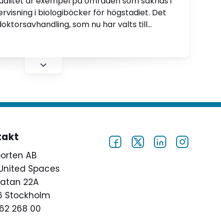
xualitet är exempel på områden som saknas i
visning i biologiböcker för högstadiet. Det
oktorsavhandling, som nu har valts till
takt
porten AB
United Spaces
atan 22A
46 Stockholm
62 268 00