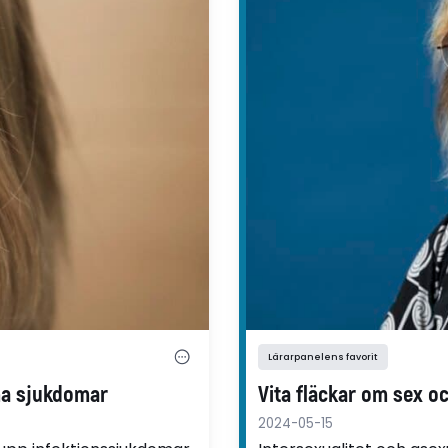
Lärarpanelens favorit
ma sjukdomar
Vita fläckar om sex o
2024-05-15