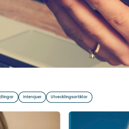
dlingar
Intervjuer
Utvecklingsartiklar