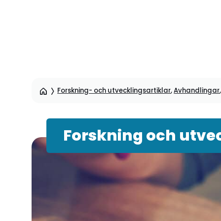
Hoppa
till
sidinnehåll
Forskning- och utvecklingsartiklar
,
Avhandlingar
Forskning och utvec