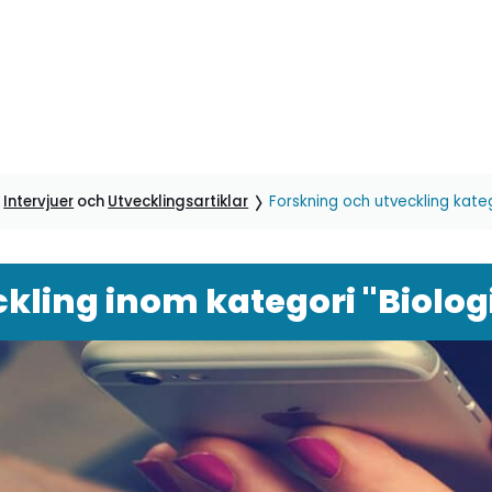
,
Intervjuer
och
Utvecklingsartiklar
Forskning och utveckling kateg
kling inom kategori "Biolog