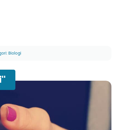
ori: Biologi
i"