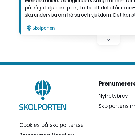
Mellanstadiets biologiundervisning tar inte ta
på något djupare plan, trots att det står i kur
ska undervisa om hälsa och sjukdom. Det kon
Rönner, som forskat i ämnet.
Skolporten
Prenumerer
Nyhetsbrev
Skolportens 
Cookies på skolporten.se