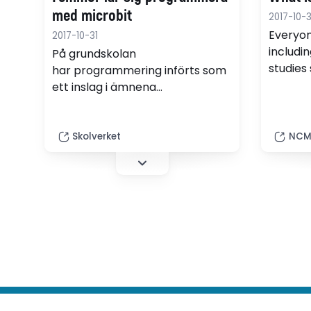
med microbit
2017-10-
Everyon
2017-10-31
includi
På grundskolan
studies
har programmering införts som
deeper 
ett inslag i ämnena
educat
samhällskunskap, matematik
strategi
och teknik. Alla gymnasieelever
classr
som går ett nationellt program
Skolverket
NCM
teachin
ska kunna läsa programmering.
enginee
Sollentuna är ett exempel på
hur man kan göra för att
komma igång.