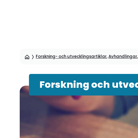
Hoppa
till
sidinnehåll
Forskning- och utvecklingsartiklar
,
Avhandlingar
Forskning och utvec