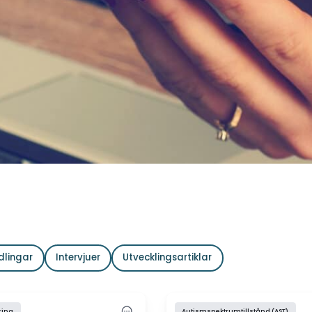
dlingar
Intervjuer
Utvecklingsartiklar
ring
Autismspektrumtillstånd (AST)