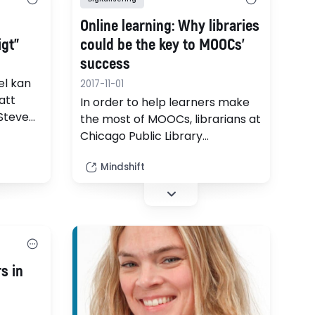
Online learning: Why libraries
igt”
could be the key to MOOCs’
success
el kan
2017-11-01
att
In order to help learners make
 Steve
the most of MOOCs, librarians at
let ska
Chicago Public Library
partnered with Peer 2 Peer
Mindshift
University to make online
learning social in person.
s in