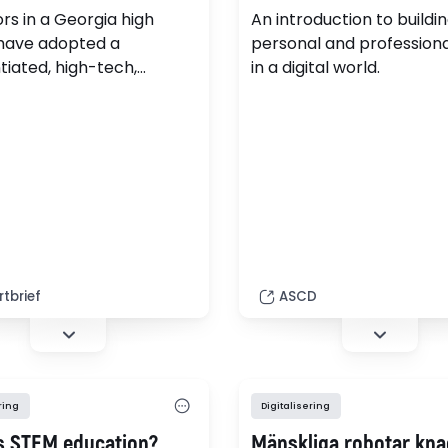
rs in a Georgia high
An introduction to buildi
have adopted a
personal and profession
tiated, high-tech,
in a digital world.
lized approach to
g - but without heavy
screen time. In one
hnology career pathway
, students pick their
earch projects.
tbrief
ASCD
ring
Digitalisering
s STEM education?
Mänskliga robotar kna