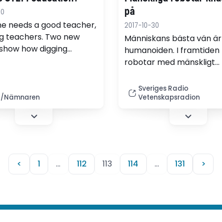
på
30
e needs a good teacher,
2017-10-30
ng teachers. Two new
Människans bästa vän är
 show how digging
humanoiden. I framtiden
into what STEM
robotar med mänskligt
ion means and
utseende och social ko
cally designing online
allt mer hjälpa oss männi
Sveriges Radio
ooms can enhance
Och nu forskas det myck
/Nämnaren
Vetenskapsradion
g science, technology,
hur dessa robotar kan ut
ring, and math.
<
1
…
112
113
114
…
131
>