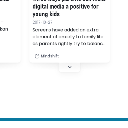
digital media a positive for
young kids
 –
2017-10-27
 kan
Screens have added an extra
element of anxiety to family life
mpetens
as parents rightly try to balance
skor.
the time kids spend on devices.
et på
Mindshift
But could fear of screen time be
vecklas.
holding us back from seeing the
potential benefits for child
development?