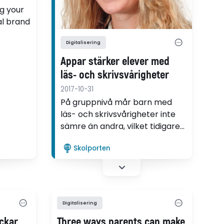
ng your
al brand
Digitalisering
Appar stärker elever med
läs- och skrivsvårigheter
2017-10-31
På gruppnivå mår barn med
läs- och skrivsvårigheter inte
sämre än andra, vilket tidigare
forskning visat. Det vittnar om
Skolporten
att skolan blivit bättre på att
hjälpa de här eleverna, vilket
gör att de också mår bättre
psykiskt, säger Emma
Lindeblad.
Digitalisering
ckar
Three ways parents can make