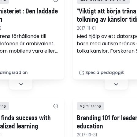
isteriet : Den laddade
”Viktigt att börja träna
n
tolkning av känslor tid
3
2017-11-01
ens förhållande till
Med hjälp av ett datorsp
lefonen är ambivalent.
barn med autism tränas 
om mobilens vara eller
tolka känslor. Forskaren
ra i klassrummet har
Berggren hoppas att spe
rats titt som tätt ända
spridas i skolor.
ekniken kom på 1990-
ldningsradion
Specialpedagogik
ring
Digitalisering
 finds success with
Branding 101 for leader
alized learning
education
1
2017-10-31