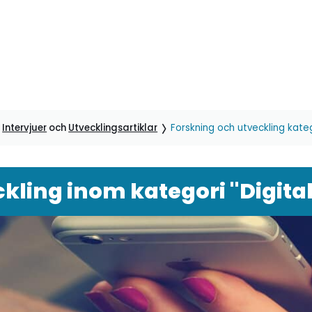
,
Intervjuer
och
Utvecklingsartiklar
Forskning och utveckling katego
kling inom kategori "Digital