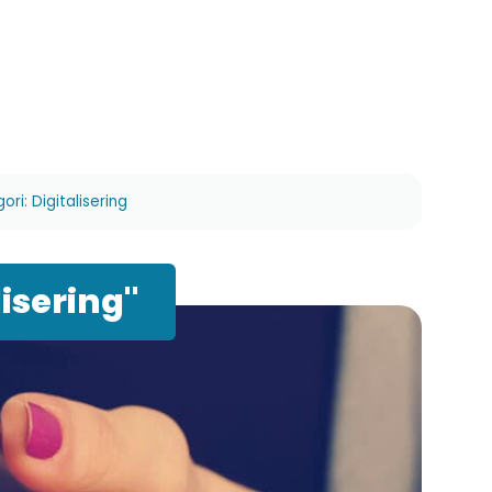
ri: Digitalisering
isering"