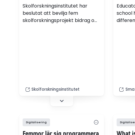
Skolforskningsinstitutet har
Educato
beslutat att bevilja fem
school 
skolforskningsprojekt bidrag om
differen
sammantaget drygt 20 miljoner
persona
kronor över en period på tre år.
teachin
use of 
biotec
program
own res
Skolforskningsinstitutet
Smar
Digitalisering
Digitalise
Femmor lär sig programmera
What i