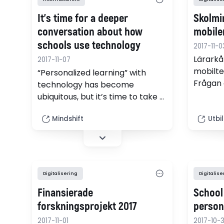
It’s time for a deeper
Skolmin
conversation about how
mobile
schools use technology
2017-11-0
Lärarkår
2017-11-07
mobilte
“Personalized learning” with
Frågan 
technology has become
inte va
ubiquitous, but it’s time to take a
debatte
tough look at whether all that
sedan t
Mindshift
Utbi
money has bought anything
talet.
very different.
Digitalisering
Digitalise
Finansierade
School
forskningsprojekt 2017
person
2017-11-01
2017-10-3