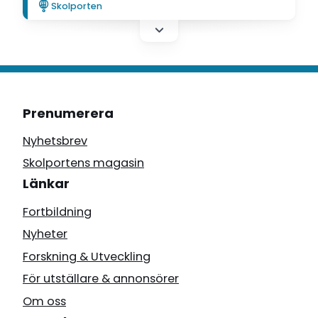
Skolporten
studera effekterna av olika teoretiskt
designade datorbaserade träningsprogram
på förskoleklassbarn.
Prenumerera
Nyhetsbrev
Skolportens magasin
Länkar
Fortbildning
Nyheter
Forskning & Utveckling
För utställare & annonsörer
Om oss