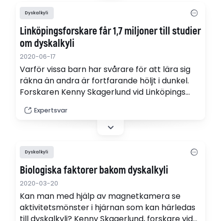
Dyskalkyli
Linköpingsforskare får 1,7 miljoner till studier
om dyskalkyli
2020-06-17
Varför vissa barn har svårare för att lära sig
räkna än andra är fortfarande höljt i dunkel.
Forskaren Kenny Skagerlund vid Linköpings
universitet vill reda ut vad dyskalkyli beror på
Expertsvar
så att fler kan få hjälp.
Dyskalkyli
Biologiska faktorer bakom dyskalkyli
2020-03-20
Kan man med hjälp av magnetkamera se
aktivitetsmönster i hjärnan som kan härledas
till dyskalkyli? Kenny Skagerlund, forskare vid