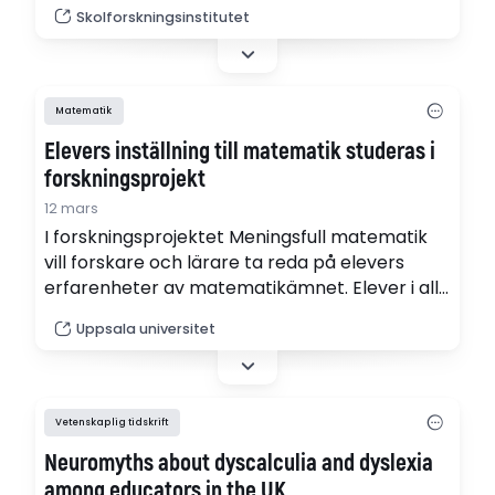
resultat från interventioner som genomförts i
Skolforskningsinstitutet
syfte att främja elevers kunskaper om
rationella tal, med fokus på elever som
uppvisar svårigheter i sin
matematikutveckling (pdf).
Matematik
Elevers inställning till matematik studeras i
forskningsprojekt
12 mars
I forskningsprojektet Meningsfull matematik
vill forskare och lärare ta reda på elevers
erfarenheter av matematikämnet. Elever i alla
åldrar deltar, från årskurs ett i grundskolan till
Uppsala universitet
trean i gymnasiet. Studien väcker frågor om
den matematikundervisning som skolan
erbjuder.
Vetenskaplig tidskrift
Neuromyths about dyscalculia and dyslexia
among educators in the UK