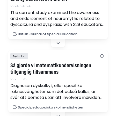
2024-04-24
The current study examined the awareness
and endorsement of neuromyths related to
dyscalculia and dyspraxia with 229 educators
in the UK.
British Journal of Special Education
Dyskalkyli
Så gjorde vi matematikundervisningen
tillgänglig tillsammans
2021-11-30
Diagnosen dyskalkyli, eller specifika
räknesvårigheter som det också kallas, är
svår att bemöta utan att involvera individen
som lever med den. Medverkar gör även
Specialpedagogiska skolmyndigheten
Helene Slivka, rådgivare på SPSM och
samtalsledare är Erika Bergman,