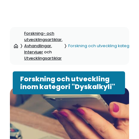
Hoppa
till
Forskning- och
sidinnehåll
utvecklingsartiklar
,
Avhandlingar
,
Forskning och utveckling kategori: D
Intervjuer
och
Utvecklingsartiklar
Forskning och utveckling
inom kategori "Dyskalkyli"