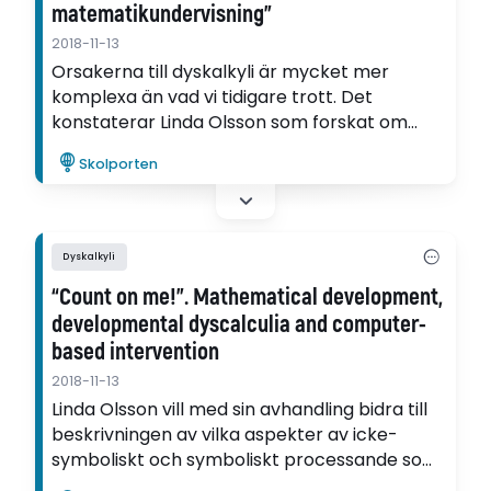
matematikundervisning”
2018-11-13
Orsakerna till dyskalkyli är mycket mer
komplexa än vad vi tidigare trott. Det
konstaterar Linda Olsson som forskat om
elevers matematiska utveckling.
Skolporten
Dyskalkyli
“Count on me!”. Mathematical development,
developmental dyscalculia and computer-
based intervention
2018-11-13
Linda Olsson vill med sin avhandling bidra till
beskrivningen av vilka aspekter av icke-
symboliskt och symboliskt processande som
bidrar till aritmetisk förmåga, samt att