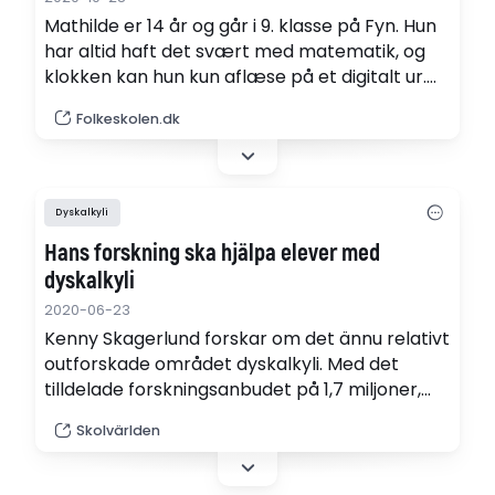
Mathilde er 14 år og går i 9. klasse på Fyn. Hun
har altid haft det svært med matematik, og
klokken kan hun kun aflæse på et digitalt ur.
Hun er blevet testet for talblindhed på VUC
Folkeskolen.dk
Nyborg og deltager nu i et 10-ugers kursus i
matematik for talblinde.
Dyskalkyli
Hans forskning ska hjälpa elever med
dyskalkyli
2020-06-23
Kenny Skagerlund forskar om det ännu relativt
outforskade området dyskalkyli. Med det
tilldelade forskningsanbudet på 1,7 miljoner,
som han tagit emot, hoppas han kunna ta
Skolvärlden
forskningen ytterligare ett par steg framåt
och hitta verktyg för att underlätta för
drabbade elever.