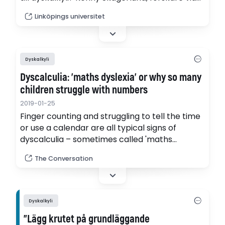
Linköpings universitet, har fått Hjärnfondens
Linköpings universitet
stipendium 2020 för att undersöka det.
Dyskalkyli
Dyscalculia: 'maths dyslexia' or why so many
children struggle with numbers
2019-01-25
Finger counting and struggling to tell the time
or use a calendar are all typical signs of
dyscalculia – sometimes called 'maths
dyslexia'.
The Conversation
Dyskalkyli
”Lägg krutet på grundläggande