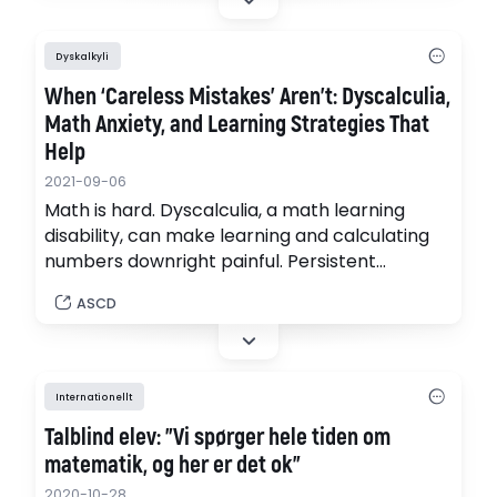
pressekreterare på SPSM. (webb-radio)
Dyskalkyli
When ‘Careless Mistakes’ Aren’t: Dyscalculia,
Math Anxiety, and Learning Strategies That
Help
2021-09-06
Math is hard. Dyscalculia, a math learning
disability, can make learning and calculating
numbers downright painful. Persistent
difficulties with math can also lead to intense
ASCD
overwhelm and feelings of academic dread,
also known as math anxiety.
Internationellt
Talblind elev: "Vi spørger hele tiden om
matematik, og her er det ok"
2020-10-28