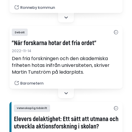
pågår i tre år. Inom ramen för projektet ska
Ronneby kommun
undervisningen i förskolan och skolans tidigare
år utvecklas med särskilt fokus på bland
annat lärande för hållbar utveckling.
Debatt
"När forskarna hotar det fria ordet"
2022-11-14
Den fria forskningen och den akademiska
friheten hotas inifrån universiteten, skriver
Martin Tunström på ledarplats.
Barometern
Vetenskaplig tidskrift
Elevers delaktighet: Ett sätt att utmana och
utveckla aktionsforskning i skolan?