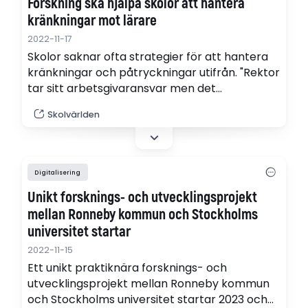
Forskning ska hjälpa skolor att hantera
kränkningar mot lärare
2022-11-17
Skolor saknar ofta strategier för att hantera
kränkningar och påtryckningar utifrån. "Rektor
tar sitt arbetsgivaransvar men det
förebygger inte problematiken och läraren
Skolvärlden
stärks inte i sitt ledarskap", säger forskaren
Rebecka Cowen Forsell.
Digitalisering
Unikt forsknings- och utvecklingsprojekt
mellan Ronneby kommun och Stockholms
universitet startar
2022-11-15
Ett unikt praktiknära forsknings- och
utvecklingsprojekt mellan Ronneby kommun
och Stockholms universitet startar 2023 och