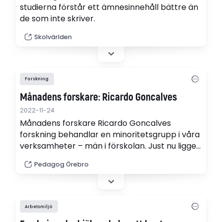
studierna förstår ett ämnesinnehåll bättre än
de som inte skriver.
Skolvärlden
Forskning
Månadens forskare: Ricardo Goncalves
2022-11-24
Månadens forskare Ricardo Goncalves
forskning behandlar en minoritetsgrupp i våra
verksamheter – män i förskolan. Just nu ligger
fokus på fysisk beröring i mötet mellan
Pedagog Örebro
manliga förskollärare och barn i förskolan. En
av slutsatserna av forskningen är att beröring
bör integreras som en varaktig pedagogisk
handling.
Arbetsmiljö