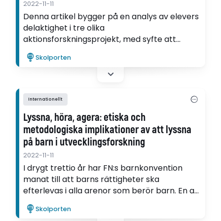
2022-11-11
Denna artikel bygger på en analys av elevers
delaktighet i tre olika
aktionsforskningsprojekt, med syfte att
problematisera elevers deltagande i olika
Skolporten
faser av ett forskningsprojekt.
Internationellt
Lyssna, höra, agera: etiska och
metodologiska implikationer av att lyssna
på barn i utvecklingsforskning
2022-11-11
I drygt trettio år har FN:s barnkonvention
manat till att barns rättigheter ska
efterlevas i alla arenor som berör barn. En av
huvudprinciperna i konventionen är barns
Skolporten
rätt till delaktighet och i denna text