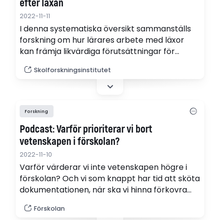
efter läxan
2022-11-11
I denna systematiska översikt sammanställs
forskning om hur lärares arbete med läxor
kan främja likvärdiga förutsättningar för
elevers lärande. Översikten utgår från följande
Skolforskningsinstitutet
frågeställning: Vad kännetecknar lärares
arbete med läxor som kan bidra till likvärdiga
förutsättningar för elevers lärande? (pdf)
Forskning
Podcast: Varför prioriterar vi bort
vetenskapen i förskolan?
2022-11-10
Varför värderar vi inte vetenskapen högre i
förskolan? Och vi som knappt har tid att sköta
dokumentationen, när ska vi hinna förkovra
oss i den senaste forskningen? (webb-radio)
Förskolan