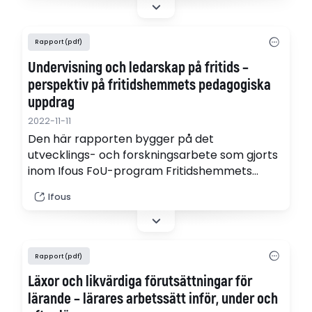
undersöks möjliggörande av detta i forskning.
Rapport (pdf)
Undervisning och ledarskap på fritids –
perspektiv på fritidshemmets pedagogiska
uppdrag
2022-11-11
Den här rapporten bygger på det
utvecklings- och forskningsarbete som gjorts
inom Ifous FoU-program Fritidshemmets
pedagogiska uppdrag (FriPU) som har pågått
Ifous
mellan 2019 och 2022. (pdf)
Rapport (pdf)
Läxor och likvärdiga förutsättningar för
lärande – lärares arbetssätt inför, under och