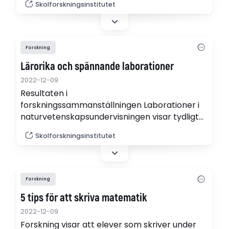
Skolforskningsinstitutet
Undersöka, utforska och lära naturvetenskap
– undervisning i förskolan.
Forskning
Lärorika och spännande laborationer
2022-12-09
Resultaten i
forskningssammanställningen Laborationer i
naturvetenskapsundervisningen visar tydligt
att laborationer kan bidra till att utveckla
Skolforskningsinstitutet
elevers kunskaper både i ämnena och om hur
man gör naturvetenskapliga undersökningar.
Sammanställningen belyser såväl möjligheter
som utmaningar med
Forskning
laborationsundervisningen.
5 tips för att skriva matematik
2022-12-09
Forskning visar att elever som skriver under