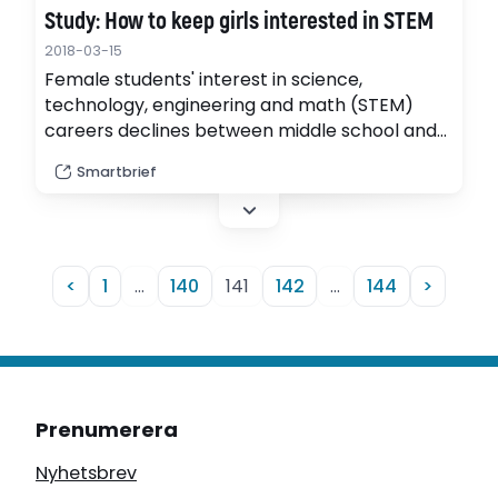
Study: How to keep girls interested in STEM
2018-03-15
Female students' interest in science,
technology, engineering and math (STEM)
careers declines between middle school and
college, but according to a new study, small
Smartbrief
changes at school and at home can have a
profound impact on how girls perceive STEM
careers, how confident they feel in class and
how likely they are to pursue STEM
academically…
<
1
…
140
141
142
…
144
>
Prenumerera
Nyhetsbrev