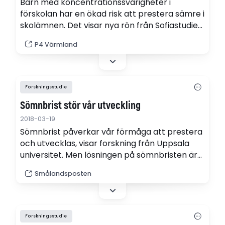
Barn med koncentrationssvårigheter i
förskolan har en ökad risk att prestera sämre i
skolämnen. Det visar nya rön från Sofiastudien
vid Karlstads universitet.
P4 Värmland
Forskningsstudie
Sömnbrist stör vår utveckling
2018-03-19
Sömnbrist påverkar vår förmåga att prestera
och utvecklas, visar forskning från Uppsala
universitet. Men lösningen på sömnbristen är
oftast individuell och att försöka kontrollera
Smålandsposten
sömnen riskerar att vara ångestframkallande.
Forskningsstudie