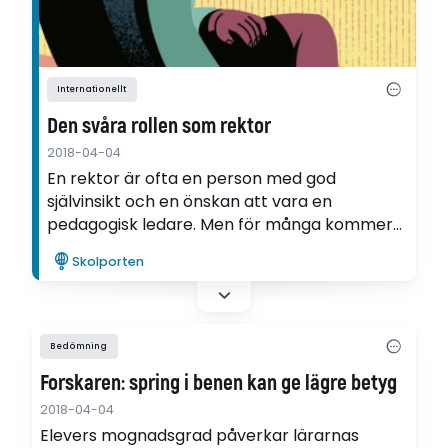
Internationellt
Den svåra rollen som rektor
2018-04-04
En rektor är ofta en person med god
självinsikt och en önskan att vara en
pedagogisk ledare. Men för många kommer
verkligheten emellan. Det visar en ny
Skolporten
avhandling från Åbo Akademi om skolledare,
gjord i finlandssvenska skolor.
Bedömning
Forskaren: spring i benen kan ge lägre betyg
2018-04-04
Elevers mognadsgrad påverkar lärarnas