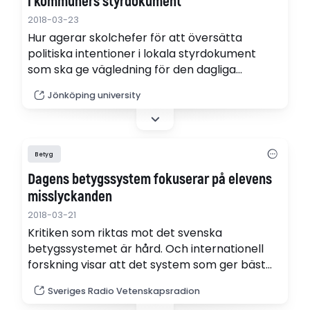
i kommuners styrdokument
2018-03-23
Hur agerar skolchefer för att översätta
politiska intentioner i lokala styrdokument
som ska ge vägledning för den dagliga
utbildningsverksamheten? Det har en ny
Jönköping university
rapport från Skolchefsinstitutet undersökt.
Specifikt fokus är på skolchefens uppdrag i
skolans styrning och ledning (pdf).
Betyg
Dagens betygssystem fokuserar på elevens
misslyckanden
2018-03-21
Kritiken som riktas mot det svenska
betygssystemet är hård. Och internationell
forskning visar att det system som ger bäst
lärande är centrala slutprov.
Sveriges Radio Vetenskapsradion