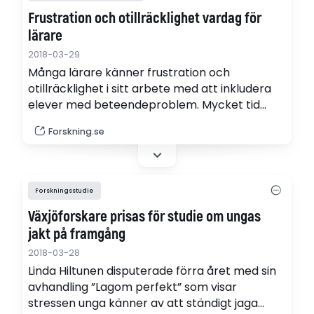
Frustration och otillräcklighet vardag för
lärare
2018-03-29
Många lärare känner frustration och
otillräcklighet i sitt arbete med att inkludera
elever med beteendeproblem. Mycket tid
ägnas åt att försöka fostra och resonera kring
Forskning.se
hur man ska och inte ska bete sig mot andra,
på bekostnad av undervisningen. Resultatet
blir att både eleverna själva och deras
klasskamrater far illa, visar forskning.
Forskningsstudie
Växjöforskare prisas för studie om ungas
jakt på framgång
2018-03-28
Linda Hiltunen disputerade förra året med sin
avhandling ”Lagom perfekt” som visar
stressen unga känner av att ständigt jaga