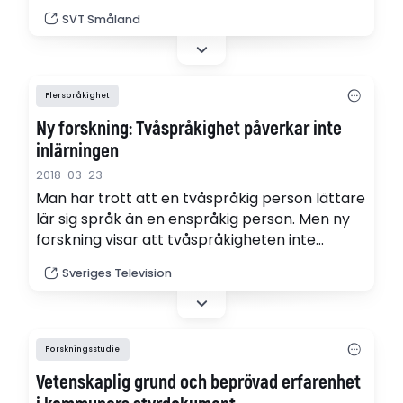
perfektion och framgång. Nu prisas den som
SVT Småland
Sveriges bästa avhandling i ämnet sociologi.
Flerspråkighet
Ny forskning: Tvåspråkighet påverkar inte
inlärningen
2018-03-23
Man har trott att en tvåspråkig person lättare
lär sig språk än en enspråkig person. Men ny
forskning visar att tvåspråkigheten inte
påverkar inlärningsförmågan.
Sveriges Television
Forskningsstudie
Vetenskaplig grund och beprövad erfarenhet