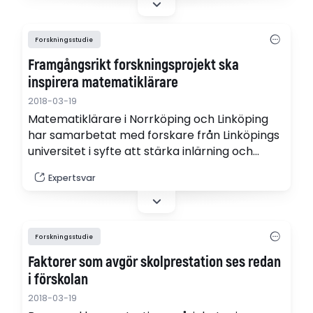
Forskningsstudie
Framgångsrikt forskningsprojekt ska
inspirera matematiklärare
2018-03-19
Matematiklärare i Norrköping och Linköping
har samarbetat med forskare från Linköpings
universitet i syfte att stärka inlärning och
undervisning i matematik. I en utvärdering har
Expertsvar
projektet fått goda resultat, bland annat för
att samarbetet gett lärare redskap som
kunnat användas direkt i klassrummet.
Forskningsstudie
Faktorer som avgör skolprestation ses redan
i förskolan
2018-03-19