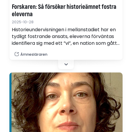
Forskaren: Så försöker historieämnet fostra
eleverna
2025-10-28
Historieundervisningen i mellanstadiet har en
tydligt fostrande ansats, eleverna förväntas
identifiera sig med ett ”vi”, en nation som gått
från kungastyre till välutvecklad demokrati.
Ämnesläraren
"Men elever med annan etnisk bakgrund
vänder sig delvis mot den här inbakade
sensmoralen", konstaterar Pontus Larsen i sin
avhandling.