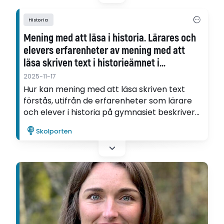
Historia
Mening med att läsa i historia. Lärares och
elevers erfarenheter av mening med att
läsa skriven text i historieämnet i
gymnasiet utifrån läs-ämnesförståelser
2025-11-17
Hur kan mening med att läsa skriven text
förstås, utifrån de erfarenheter som lärare
och elever i historia på gymnasiet beskriver?
Det är en av frågorna som Karen Stormats
Skolporten
utforskar i sin avhandling.