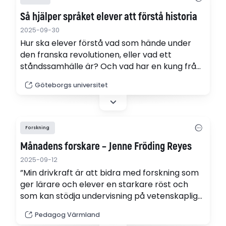
Så hjälper språket elever att förstå historia
2025-09-30
Hur ska elever förstå vad som hände under
den franska revolutionen, eller vad ett
ståndssamhälle är? Och vad har en kung från
1600-talet med oss i dag att göra? En
Göteborgs universitet
avhandling från Göteborgs universitet visar
att språket spelar en avgörande roll i
historieundervisningen. Det handlar inte bara
om vilka ord som används, utan hur.
Forskning
Månadens forskare – Jenne Fröding Reyes
2025-09-12
”Min drivkraft är att bidra med forskning som
ger lärare och elever en starkare röst och
som kan stödja undervisning på vetenskaplig
grund”, säger Jenne Fröding Reyes, doktorand
Pedagog Värmland
i historia vid Karlstads universitet.