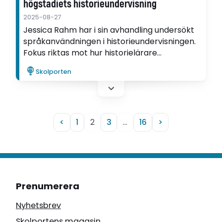
högstadiets historieundervisning
2025-08-27
Jessica Rahm har i sin avhandling undersökt
språkanvändningen i historieundervisningen.
Fokus riktas mot hur historielärare
organiserar sin undervisning, med särskild
Skolporten
tonvikt på hur det ämnesspecifika språket
används och vilken innehållskunskap som
därigenom realiseras.
<
1
2
3
…
16
>
Prenumerera
Nyhetsbrev
Skolportens magasin