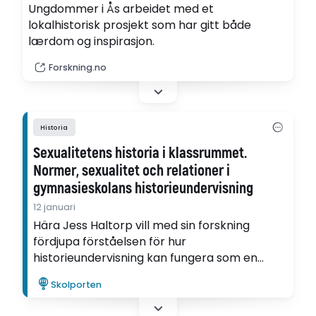
Ungdommer i Ås arbeidet med et
lokalhistorisk prosjekt som har gitt både
lærdom og inspirasjon.
Forskning.no
Historia
Sexualitetens historia i klassrummet.
Normer, sexualitet och relationer i
gymnasieskolans historieundervisning
12 januari
Hära Jess Haltorp vill med sin forskning
fördjupa förståelsen för hur
historieundervisning kan fungera som en
arena för att skapa mening om genus,
Skolporten
historia och sexualitet, samtycke och
relationer.