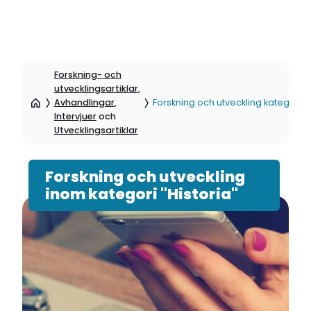
Hoppa
till
Forskning- och
sidinnehåll
utvecklingsartiklar
,
Avhandlingar
,
Forskning och utveckling kategori: H
Intervjuer
och
Utvecklingsartiklar
Forskning och utveckling
inom kategori "Historia"