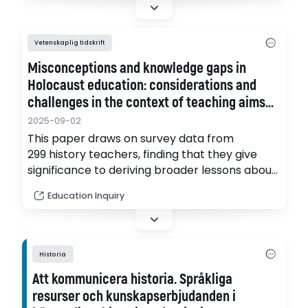
Vetenskaplig tidskrift
Misconceptions and knowledge gaps in
Holocaust education: considerations and
challenges in the context of teaching aims
and contemporary issues
2025-09-02
This paper draws on survey data from
299 history teachers, finding that they give
significance to deriving broader lessons about
issues such as racism from the Holocaust.
Education Inquiry
However, the situation is complicated and
needs to be considered with reference to
teachers’ own misconceptions about the
Holocaust. Additionally, the content that
Historia
teachers covered in their lessons, and…
Att kommunicera historia. Språkliga
resurser och kunskapserbjudanden i