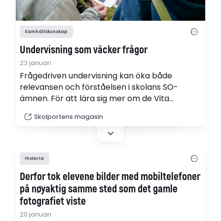
Samhällskunskap
Undervisning som väcker frågor
23 januari
Frågedriven undervisning kan öka både
relevansen och förståelsen i skolans SO-
ämnen. För att lära sig mer om de Vita
bussarna besökte gymnasieelever
Skolportens magasin
Förintelsemuseet och en judisk
begravningsplats.
Historia
Derfor tok elevene bilder med mobiltelefoner
på nøyaktig samme sted som det gamle
fotografiet viste
20 januari