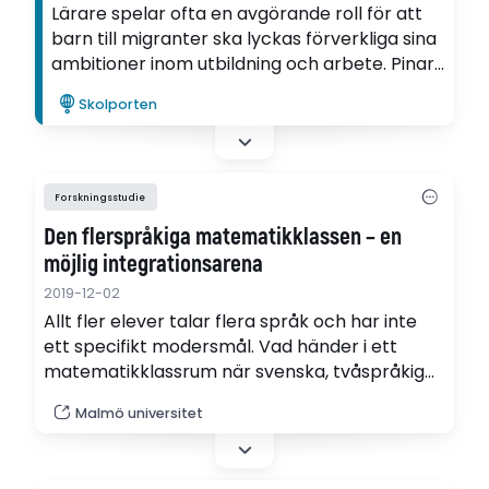
Lärare spelar ofta en avgörande roll för att
barn till migranter ska lyckas förverkliga sina
ambitioner inom utbildning och arbete. Pinar
Aslan belyser de positiva faktorer som gör
Skolporten
att barn till migranter tar sig in på
arbetsmarknaden.
Forskningsstudie
Den flerspråkiga matematikklassen – en
möjlig integrationsarena
2019-12-02
Allt fler elever talar flera språk och har inte
ett specifikt modersmål. Vad händer i ett
matematikklassrum när svenska, tvåspråkiga
och flerspråkiga elever ska förhålla sig till
Malmö universitet
varandra och lära sig matte? Hur uppstår
spänningar, hjälpsamhet och
konkurrensförhållanden när eleverna möts i