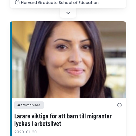
Harvard Graduate School of Education
integrated schools, and that support appears
to have increased since President Trump was
elected. But research also indicates that when
parents have more control over where to
send their children to…
Arbetsmarknad
Lärare viktiga för att barn till migranter
lyckas i arbetslivet
2020-01-20