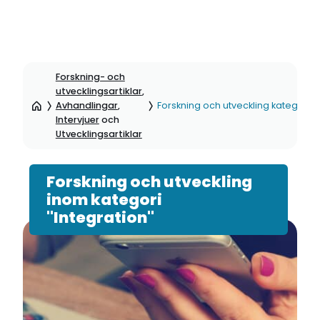
Hoppa
till
Forskning- och
sidinnehåll
utvecklingsartiklar
,
Avhandlingar
,
Forskning och utveckling kategori: I
Intervjuer
och
Utvecklingsartiklar
Forskning och utveckling
inom kategori
"Integration"