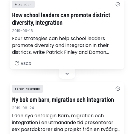
skolmatematiken? Det tas upp i en färsk
Integration
avhandling som också utvecklar nya
How school leaders can promote district
teoretiska/filosofiska…
diversity, integration
2019-09-18
Four strategies can help school leaders
promote diversity and integration in their
districts, write Patrick Finley and Damon
McCord, co-principals of the Metropolitan
ASCD
Expeditionary Learning School in Queens, N.Y. In
this commentary, they outline the tactics,
including reaching out to stakeholders and
building a school around the whole child.
Forskningsstudie
Ny bok om barn, migration och integration
2019-06-24
I den nya antologin Barn, migration och
integration i en utmanande tid presenterar
sex postdoktorer sina projekt från en tvåårig