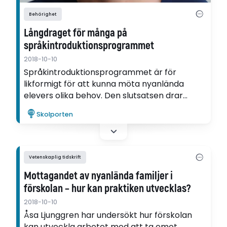
Behörighet
Långdraget för många på
språkintroduktionsprogrammet
2018-10-10
Språkintroduktionsprogrammet är för
likformigt för att kunna möta nyanlända
elevers olika behov. Den slutsatsen drar
Mirjam Hagström som forskat om nyanlända
Skolporten
ungdomars erfarenheter av att komma till
Sverige.
Vetenskaplig tidskrift
Mottagandet av nyanlända familjer i
förskolan – hur kan praktiken utvecklas?
2018-10-10
Åsa Ljunggren har undersökt hur förskolan
kan utveckla arbetet med att ta emot