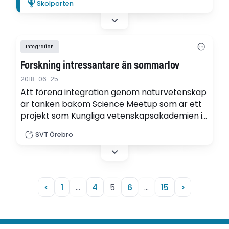
Skolporten
system kan stötta integration.
Integration
Forskning intressantare än sommarlov
2018-06-25
Att förena integration genom naturvetenskap
är tanken bakom Science Meetup som är ett
projekt som Kungliga vetenskapsakademien i
Stockholm står bakom. 10 skolor i landet
SVT Örebro
deltar och Örebro var först ut.
<
1
…
4
5
6
…
15
>