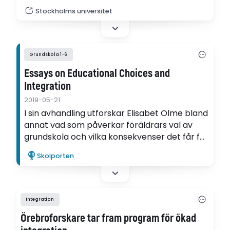
tvärvetenskaplig forskningssatsning vid
Stockholms universitet
Stockholms universitet. Sari Vuorenpää vid
Institutionen för språkdidaktik bidrar med
kapitlet Skolan - en möjlig arena för
integration.
Grundskola 1-6
Essays on Educational Choices and
Integration
2019-05-21
I sin avhandling utforskar Elisabet Olme bland
annat vad som påverkar föräldrars val av
grundskola och vilka konsekvenser det får för
fördelningen av elever mellan skolor.
Skolporten
Integration
Örebroforskare tar fram program för ökad