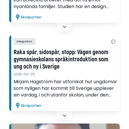
nyanlända familjer. Studien har en design
inspirerad av aktionsforskning, och bygger på
Skolporten
ett samarbete mellan universitet och
förskolor.
Integration
Raka spår, sidospår, stopp: Vägen genom
gymnasieskolans språkintroduktion som
ung och ny i Sverige
2018-09-25
Mirjam Hagström har utforskat hur ungdomar
som nyligen har kommit till Sverige upplever
sin vardag, i och utanför skolan, under den
första tiden efter migrationen, samt hur de
Skolporten
ser på sin framtid i det svenska samhället.