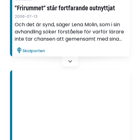
"Frirummet" står fortfarande outnyttjat
2006-07-13
Och det är synd, säger Lena Molin, som i sin
avhandling söker förståelse för varför lärare
inte tar chansen att gemensamt med sina
elever komma fram till ett innehåll för
Skolporten
geografiämnet. Samhället har utvecklats -
men inte geografiämnet, säger hon.