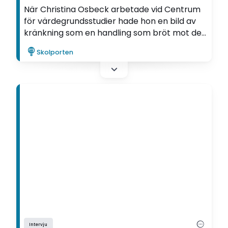
När Christina Osbeck arbetade vid Centrum
för värdegrundsstudier hade hon en bild av
kränkning som en handling som bröt mot det
normala. Det var tills hon upptäckte att det
Skolporten
inte var lika svart och vitt för eleverna...
Intervju