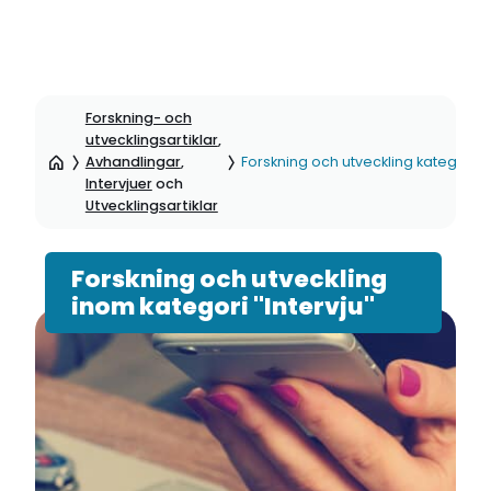
Hoppa
till
Forskning- och
sidinnehåll
utvecklingsartiklar
,
Avhandlingar
,
Forskning och utveckling kategori: I
Intervjuer
och
Utvecklingsartiklar
Forskning och utveckling
inom kategori "Intervju"