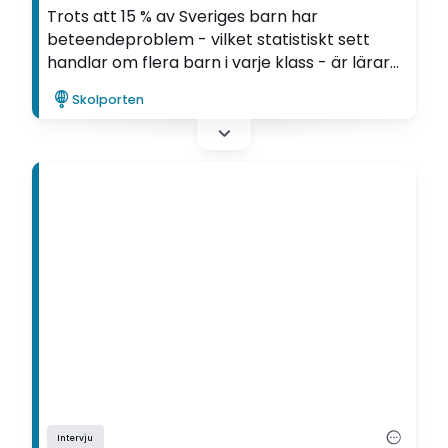
Trots att 15 % av Sveriges barn har
beteendeproblem - vilket statistiskt sett
handlar om flera barn i varje klass - är lärare
dåligt rustade med strategier för hur de ska
Skolporten
lösa de problemsituationer som uppstår,
säger Lisbeth Henricsson.
Intervju