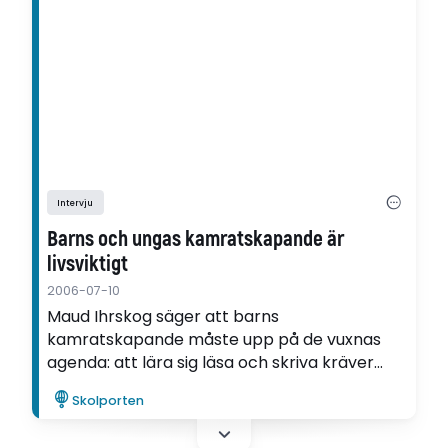
Intervju
Barns och ungas kamratskapande är
livsviktigt
2006-07-10
Maud Ihrskog säger att barns
kamratskapande måste upp på de vuxnas
agenda: att lära sig läsa och skriva kräver
hjälp, så även relationsskapandet. Att vara
Skolporten
älskad, att få ha roligt, att känna tillit och
närhet, det är LIVSVIKTIGA faktorer för ett