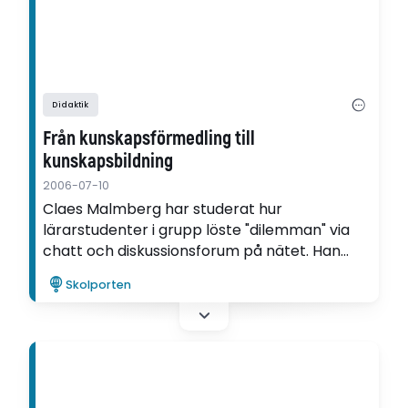
Didaktik
Från kunskapsförmedling till
kunskapsbildning
2006-07-10
Claes Malmberg har studerat hur
lärarstudenter i grupp löste "dilemman" via
chatt och diskussionsforum på nätet. Han
säger att även om studenternas arbete inte
Skolporten
ledde till ett djupare kunskapsbygge, finns
det stor potential i det nätbaserade lärandet.