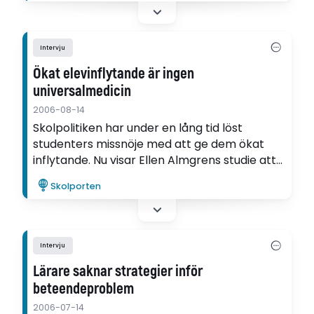
EGENTLIGEN stod till med elevernas
motivation.
Intervju
Ökat elevinflytande är ingen
universalmedicin
2006-08-14
Skolpolitiken har under en lång tid löst
studenters missnöje med att ge dem ökat
inflytande. Nu visar Ellen Almgrens studie att
den form av skoldemokrati som favoriserats
Skolporten
av politikerna ger negativa effekter på
elevernas demokrati- och
samhällskunskaper.
Intervju
Lärare saknar strategier inför
beteendeproblem
2006-07-14