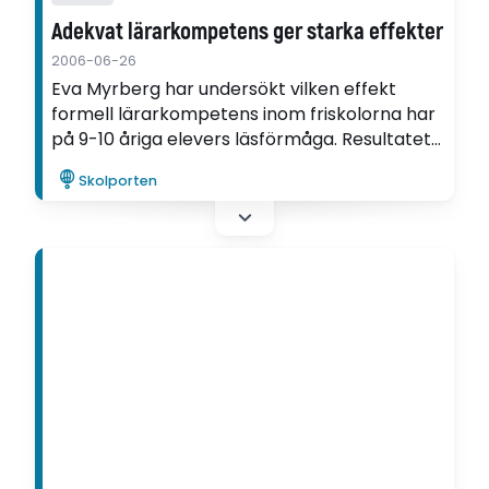
Adekvat lärarkompetens ger starka effekter
2006-06-26
Eva Myrberg har undersökt vilken effekt
formell lärarkompetens inom friskolorna har
på 9-10 åriga elevers läsförmåga. Resultatet
var entydigt: lärarkompetens har stark effekt
Skolporten
på elevernas läs-förmåga, men lika god
effekt har den sociala snedrekryteringen.