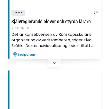
Intervju
Självreglerande elever och styrda lärare
2006-07-10
Det är konsekvensen av Kunskapsskolans
organisering av verksamheten, säger Ylva
Ståhle. Deras individualisering leder till att
elever och lärare byter roller: medan eleven
Skolporten
förhåller sig självständigt till skolans system,
blir läraren styrd av den.