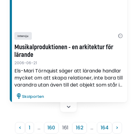
Intervju
Musikalproduktionen - en arkitektur för
lärande
2006-06-21
Els-Mari Törnquist säger att lärande handlar
mycket om att skapa relationer, inte bara till
varandra utan även till det objekt som står i
fokus i lärandeprocessen. Ett sådant objekt
Skolporten
är musikalproduktionen, som då kan bli till en
arkitektur för lärande.
<
1
…
160
161
162
…
164
>