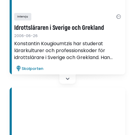
Intervju
Idrottsläraren i Sverige och Grekland
2006-06-26
Konstantin Kougioumtzis har studerat
lärarkulturer och professionskoder för
idrottslärare i Sverige och Grekland. Han
upplever stora skillnader mellan Grekland
Skolporten
och Sverige - bland annat vad gäller
idrottsämnets status i jämförelse med övriga
skolämnen.