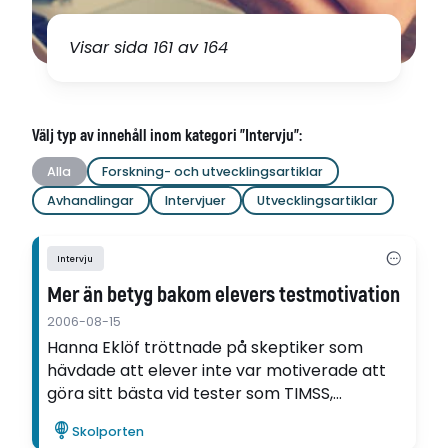
Visar sida 161 av 164
Välj typ av innehåll inom kategori "Intervju":
Alla
Forskning- och utvecklingsartiklar
Avhandlingar
Intervjuer
Utvecklingsartiklar
Intervju
Mer än betyg bakom elevers testmotivation
2006-08-15
Hanna Eklöf tröttnade på skeptiker som
hävdade att elever inte var motiverade att
göra sitt bästa vid tester som TIMSS,
eftersom resultatet inte påverkade betygen.
Skolporten
Hon bestämde sig för att undersöka hur det