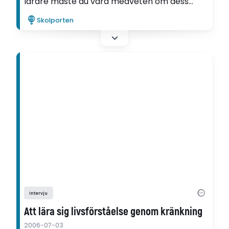
lärare måste du vara medveten om dess
tillgångar och begränsningar. Tillåts den
Skolporten
styra för mycket, kan den bli en onödig
begränsning i undervisningen.
Intervju
Att lära sig livsförståelse genom kränkning
2006-07-03