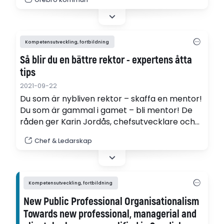
grundat i vetenskap och beprövad
erfarenhet. Metoder och verktyg som man nu
tar tillvara på och verkställer i verksamheten.
Kompetensutveckling, fortbildning
Så blir du en bättre rektor - expertens åtta
tips
2021-09-22
Du som är nybliven rektor – skaffa en mentor!
Du som är gammal i gamet – bli mentor! De
råden ger Karin Jordås, chefsutvecklare och
tidigare rektor.
Chef & Ledarskap
Kompetensutveckling, fortbildning
New Public Professional Organisationalism
Towards new professional, managerial and