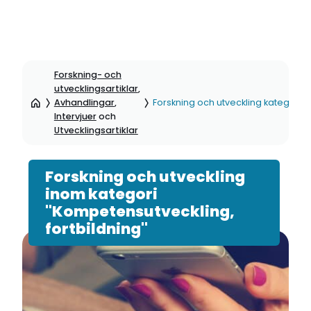
Hoppa
till
Forskning- och
sidinnehåll
utvecklingsartiklar
,
Avhandlingar
,
Forskning och utveckling kategori: 
Intervjuer
och
Utvecklingsartiklar
Forskning och utveckling
inom kategori
"Kompetensutveckling,
fortbildning"