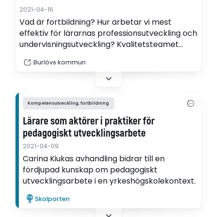
2021-04-16
Vad är fortbildning? Hur arbetar vi mest
effektiv för lärarnas professionsutveckling och
undervisningsutveckling? Kvalitetsteamet
består av nio skickliga lärare som arbetar för
Burlövs kommun
våra grundskolor och förskolor. Arbetet utgår
alltid ifrån skolenheternas systematiska
kvalitetsarbete, där enheterna identifierar
sina utvecklingsområden.
Kompetensutveckling, fortbildning
Lärare som aktörer i praktiker för
pedagogiskt utvecklingsarbete
2021-04-09
Carina Kiukas avhandling bidrar till en
fördjupad kunskap om pedagogiskt
utvecklingsarbete i en yrkeshögskolekontext.
Skolporten