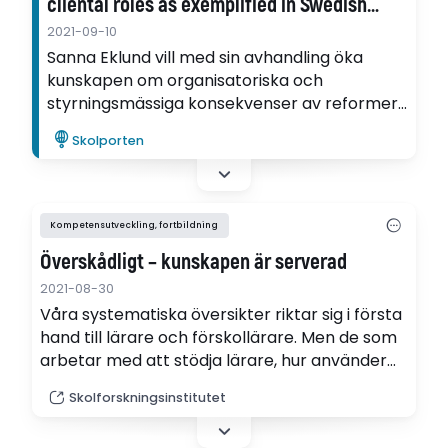
cliental roles as exemplified in Swedish
schools
2021-09-10
Sanna Eklund vill med sin avhandling öka
kunskapen om organisatoriska och
styrningsmässiga konsekvenser av reformer
inom skolan som har som mål att stärka
Skolporten
lärarprofessionen.
Kompetensutveckling, fortbildning
Överskådligt – kunskapen är serverad
2021-08-30
Våra systematiska översikter riktar sig i första
hand till lärare och förskollärare. Men de som
arbetar med att stödja lärare, hur använder
de översikterna i sitt arbete?
Skolforskningsinstitutet