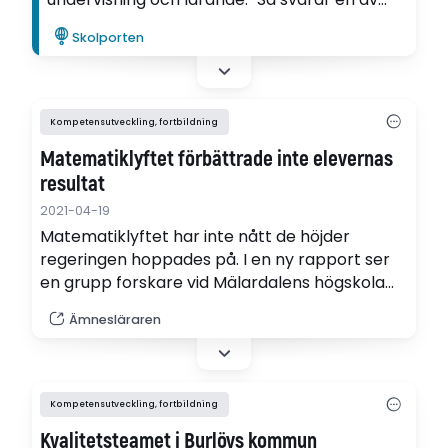
Skolportens lärarpanelister på frågan om
Skolporten
varför hon ville vara med i panelen.
Kompetensutveckling, fortbildning
Matematiklyftet förbättrade inte elevernas
resultat
2021-04-19
Matematiklyftet har inte nått de höjder
regeringen hoppades på. I en ny rapport ser
en grupp forskare vid Mälardalens högskola
ingen skillnad på kunskaperna hos elever vars
Ämnesläraren
lärare har deltagit i fortbildningssatsningen
och de som inte deltagit.
Kompetensutveckling, fortbildning
Kvalitetsteamet i Burlövs kommun