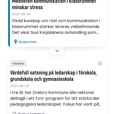
Medveten kommunikation i klassrummet
minskar stress
2021-09-30
Ökad kunskap om röst och kommunikation i
klassrummet stärker lärares välbefinnande.
Det visar Suvi Karjalainens avhandling som
undersökt effekterna av en fortbildning om
Skolporten
bland annat god röstteknik och att anpassa
rösten till ljudmiljön.
Förskola
Värdefull satsning på ledarskap i förskola,
grundskola och gymnasieskola
2021-09-23
I tre år har Örebro kommuns alla rektorer
deltagit i ett FoU-program för att stärka det
pedagogiska ledarskapet. Fokus har varit på
fördjupningar och utveckling av ny kunskap,
Örebro kommun