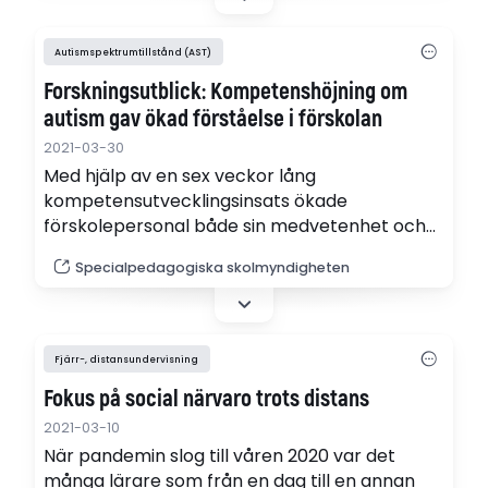
Autismspektrumtillstånd (AST)
Forskningsutblick: Kompetenshöjning om
autism gav ökad förståelse i förskolan
2021-03-30
Med hjälp av en sex veckor lång
kompetensutvecklingsinsats ökade
förskolepersonal både sin medvetenhet och
förståelse för barn med autism. De blev också
Specialpedagogiska skolmyndigheten
bättre på att anpassa lärmiljön och
förebygga utmanande situationer. Studien
visar på att även mindre insatser kan bidra till
förändringar både i attityder och praktik.
Fjärr-, distansundervisning
Fokus på social närvaro trots distans
2021-03-10
När pandemin slog till våren 2020 var det
många lärare som från en dag till en annan