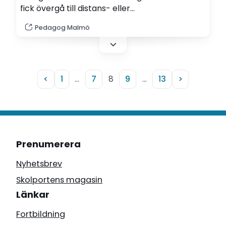
fick övergå till distans- eller
hybridundervisning. Med hjälp av fortbildning
Pedagog Malmö
ska lärarna på Heleneholms gymnasium nu
vässa sin undervisning som sker på distans.
<
1
…
7
8
9
…
13
>
Prenumerera
Nyhetsbrev
Skolportens magasin
Länkar
Fortbildning