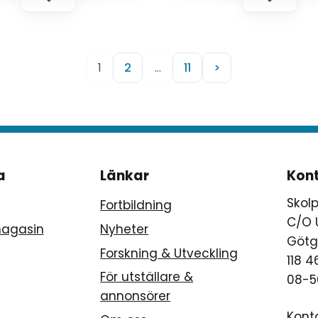
1
2
…
11
>
a
Länkar
Kon
Skol
Fortbildning
C/O 
magasin
Nyheter
Götg
Forskning & Utveckling
118 
För utställare &
08-5
annonsörer
Kont