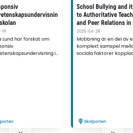
sponsiv
School Bullying and it
vetenskapsundervisnin
to Authoritative Teac
rskolan
and Peer Relations in
Classroom
-19
2025-04-28
na Lund har forskat om
Mobbning är en del av e
ponsiv
komplext samspel mell
etenskapsundervisning i
sociala faktorer kopplade
an.
såväl klassläraren som
elevrelationer. Det visar
Kloo i sin avhandling.
lporten
Skolporten