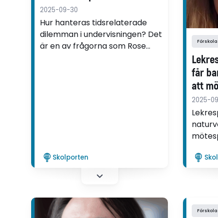
undervisning
2025-09-30
Hur hanteras tidsrelaterade
dilemman i undervisningen? Det
Förskola
är en av frågorna som Rose
Heir undersöker i sin avhandling.
Lekre
får ba
att m
2025-09
Lekres
naturv
mötesp
och ba
Skolporten
Sko
saker: 
medan 
koppla 
Det vis
avhand
Förskola