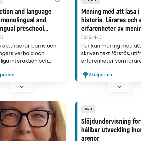
action and language
Mening med att läsa i
n monolingual and
historia. Lärares och 
ingual preschool
erfarenheter av meni
age environments
att läsa skriven text i
17
2025-11-17
historieämnet i gymna
raktäriserar barns och
Hur kan mening med att
gers verbala och
utifrån läs-ämnesförs
skriven text förstås, uti
liga interaktion och
erfarenheter som lärar
nvändning i förskolor
elever i historia på gym
lporten
Skolporten
språkiga och
beskriver? Det är en av
råkiga barn? Det är en av
frågorna som Karen St
na som Karolina Larsson
utforskar i sin avhandlin
ker i sin avhandling.
Slöjd
Slöjdundervisning för
hållbar utveckling ino
arenor