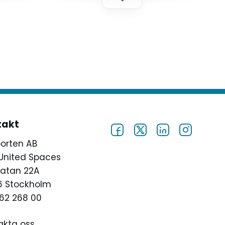
takt
porten AB
United Spaces
atan 22A
46 Stockholm
62 268 00
akta oss