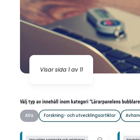
Visar sida 1 av 11
Välj typ av innehåll inom kategori "Lärarpanelens bubblare
Alla
Forskning- och utvecklingsartiklar
Avhan
Sexualitet, samtycke och relationer
Förskola