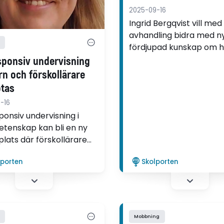
2025-09-16
Ingrid Bergqvist vill med 
avhandling bidra med ny och
fördjupad kunskap om h
policy om hållbar utveck
sponsiv undervisning
formas i slöjdämnet.
rn och förskollärare
ötas
-16
ponsiv undervisning i
etenskap kan bli en ny
lats där förskollärare
rn bidrar med olika
lporten
Skolporten
barnen står för leken,
förskollärare kan
in ett planerat innehåll.
ar Kristina Lunds
ling.
Mobbning