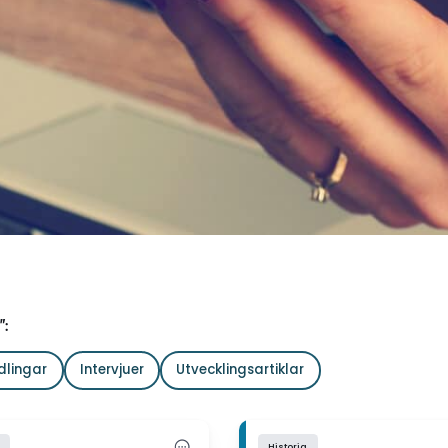
":
dlingar
Intervjuer
Utvecklingsartiklar
Historia