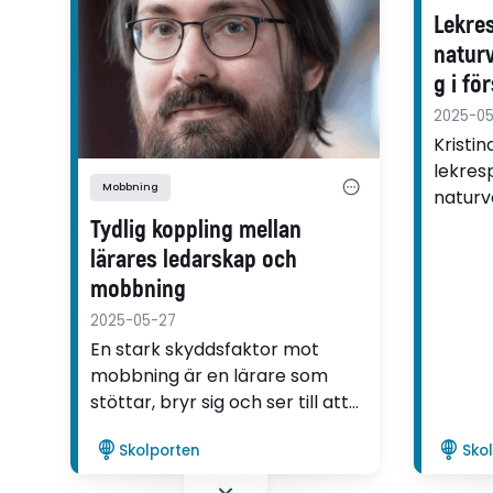
Lekre
natur
g i fö
2025-05
Kristi
lekres
Mobbning
naturv
förskol
Tydlig koppling mellan
lärares ledarskap och
mobbning
2025-05-27
En stark skyddsfaktor mot
mobbning är en lärare som
stöttar, bryr sig och ser till att
det är ordning och lugn i
Skolporten
Sko
klassrummet. Det visar Björn
Kloos forskning.