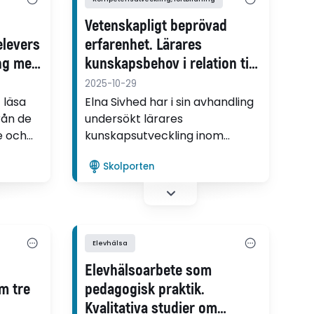
Vetenskapligt beprövad
elevers
erfarenhet. Lärares
ng med
kunskapsbehov i relation till
ULF-initiativet
2025-10-29
siet
 läsa
Elna Sivhed har i sin avhandling
tåelser
från de
undersökt lärares
e och
kunskapsutveckling inom
nasiet
ramen den statliga satsningen
Skolporten
Utbildning, Lärande och
ormats
Forskning (ULF) i samverkan
g.
mellan skola och akademi.
Elevhälsa
Elevhälsoarbete som
m tre
pedagogisk praktik.
Kvalitativa studier om