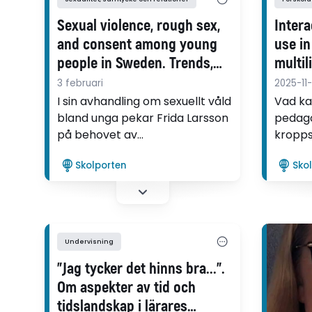
Sexual violence, rough sex,
Inter
and consent among young
use i
people in Sweden. Trends,
multil
experiences, and gender
langu
3 februari
2025-11-
norms
I sin avhandling om sexuellt våld
Vad ka
bland unga pekar Frida Larsson
pedago
på behovet av
kropps
sexualundervisning och
språka
Skolporten
Sko
kampanjer som betonar
med en
färdighetsbaserade strategier
flersp
för sexuell kommunikation och
frågor
ömsesidig respekt.
undersö
Undervisning
"Jag tycker det hinns bra...”.
Om aspekter av tid och
tidslandskap i lärares