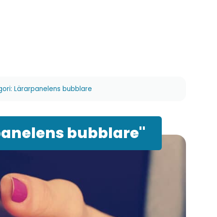
gori: Lärarpanelens bubblare
panelens bubblare"