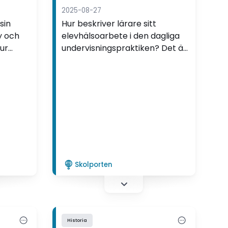
lärares arbete med elevers
2025-08-27
hälsa i gymnasieskolan
sin
Hur beskriver lärare sitt
elevhälsoarbete i den dagliga
ur
undervisningspraktiken? Det är
ling
en av frågorna som Zofia
Hammerin utforskar i sin
avhandling.
Skolporten
Historia