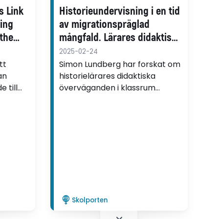
s Link
Historieundervisning i en tid
hing
av migrationspräglad
 the
mångfald. Lärares didaktiska
överväganden
2025-02-24
tt
Simon Lundberg har forskat om
an
historielärares didaktiska
 till
överväganden i klassrum
präglade av en kulturell och
 Mattias
etnisk mångfald.
Skolporten