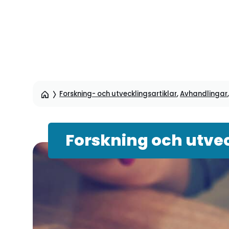
Hoppa
till
sidinnehåll
Forskning- och utvecklingsartiklar
,
Avhandlingar
Forskning och utve