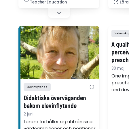
Teacher Education
Lära
in ECEC.
Vetenskapl
A quali
percei
presch
childre
30 maj
the Int
One imp
Devel
prescho
Elevinflytande
and dev
(ICDP)
relation
Didaktiska överväganden
This st
bakom elevinflytande
perceiv
2 juni
educato
Lärare förhåller sig utifrån sina
particip
värdeambitioner och positioner