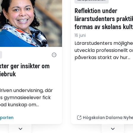
Reflektion under
lärarstudenters prakti
formas av skolans kul
handledning
16 juni
Lärarstudenters möjlighe
utveckla professionellt
påverkas starkt av hur
handledning och reflekti
xter ger insikter om
fungerar under praktiken
iebruk
visar ny forskning från
Högskolan Dalarna om
riven undervisning, där
idrottslärarstudenters
ss gymnasieelever fick
verksamhetsförlagda utbi
pad kunskap om
VFU.
ofer Columbus, ökade
lporten
Högskolan Dalarna Nyhe
nas förståelse för
overserna om