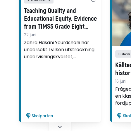
Teaching Quality and
Educational Equity. Evidence
from TIMSS Grade Eight
Science Classrooms in
22 juni
Sweden
Zahra Hasani Yourdshahi har
undersökt I vilken utsträckning
Historia
undervisningskvalitet,
lärarkaraktäristika och elevers
Källte
motivationsrelaterade
histor
föreställningar formar
16 juni
prestationer i naturvetenskap i
Fråged
årskurs 8.
en kla
fördju
Christ
Skolporten
Sko
elever
kontr