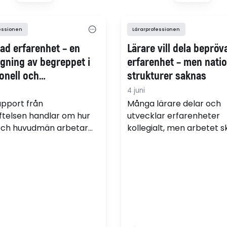
usstatyerna. Det visar
Fröding Reyes
ling om historiebruk.
essionen
Lärarprofessionen
ad erfarenhet – en
Lärare vill dela bepröv
ggning av begreppet i
erfarenhet – men natio
onell och
strukturer saknas
tionell kontext
4 juni
apport från
Många lärare delar och
iftelsen handlar om hur
utvecklar erfarenheter
och huvudmän arbetar
kollegialt, men arbetet s
rövad erfarenhet i
utan långsiktiga strukture
 I rapporten redovisas en
dokumentation, granskn
om över tusen lärare
spridning. Det visar
t (pdf).
Lärarstiftelsens nya rap
”Beprövad erfarenhet – 
kartläggning av begreppe
nationell och internatione
kontext”.