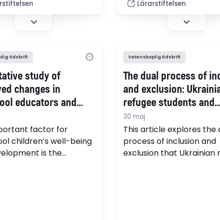
rstiftelsen
Lärarstiftelsen
ig tidskrift
Vetenskaplig tidskrift
tative study of
The dual process of in
ved changes in
and exclusion: Ukraini
ool educators and
refugee students and
n after participating in
organizational learning
30 maj
ernational Child
Swedish school
ortant factor for
This article explores the 
opment Programme
ol children’s well-being
process of inclusion and
elopment is the
exclusion that Ukrainian
ship with their teachers.
students in Sweden may
udy aims to explore
experience, with a focus
ed changes in preschool
organizational learning 
rs and children after
teachers’ cultural comp
ating in ICDP.