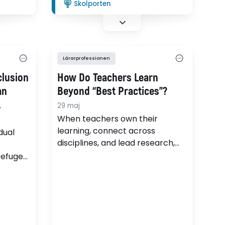
Skolporten
kontaktperson på
socialtjänsten som träffar
elevhälsoteamet en gång i
månaden för att diskutera olika
elevärenden.
Lärarprofessionen
clusion
How Do Teachers Learn
an
Beyond “Best Practices”?
29 maj
 in a
When teachers own their
learning, connect across
dual
disciplines, and lead research,
real professional growth follows.
 refugee
 on
and
etence.