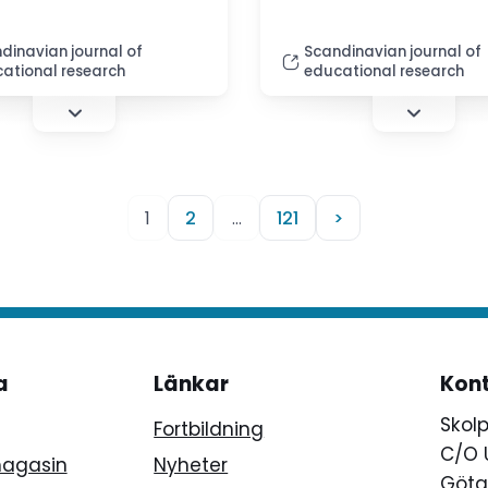
dinavian journal of
Scandinavian journal of
ational research
educational research
1
2
…
121
>
a
Länkar
Kon
Skol
Fortbildning
C/O 
magasin
Nyheter
Götg