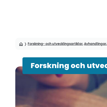
Hoppa
till
sidinnehåll
Forskning- och utvecklingsartiklar
,
Avhandlingar
Forskning och utvec