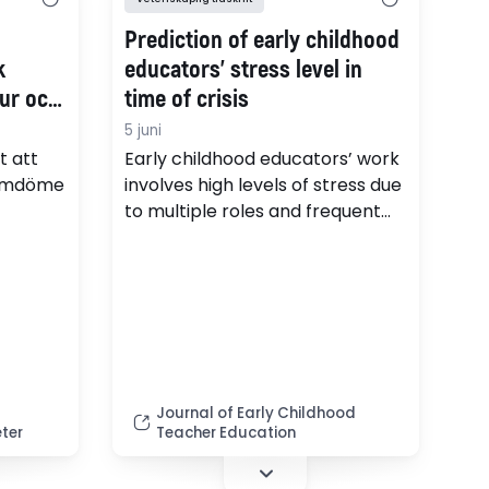
Prediction of early childhood
k
educators’ stress level in
tur och
time of crisis
5 juni
t att
Early childhood educators’ work
 omdöme
involves high levels of stress due
to multiple roles and frequent
on
friction with parents. Therefore,
. Det
it is important to understand the
personal, professional, and
organizational factors
contributing to Early childhood
ldning,
educators’ ability to manage
stress during war.
Journal of Early Childhood
ter
Teacher Education