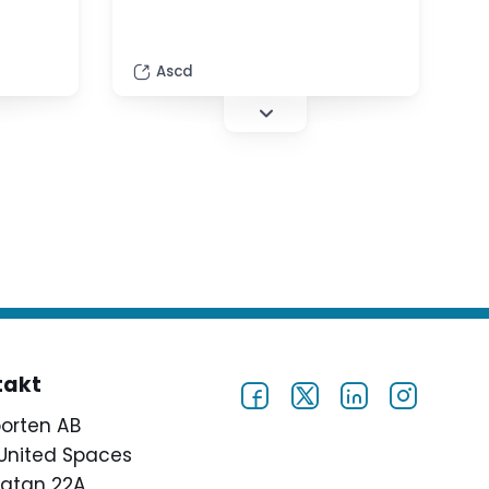
Ascd
takt
porten AB
United Spaces
atan 22A