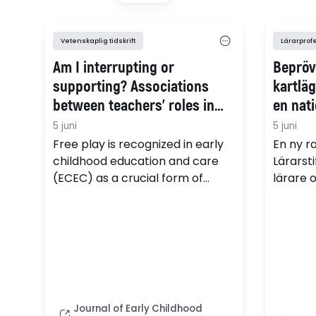
Columb
Jenne 
avhand
Vetenskaplig tidskrift
Lärarprof
Am I interrupting or
Bepröv
supporting? Associations
kartlä
between teachers’ roles in
en nati
free play and children’s
interna
5 juni
5 juni
playfulness
Free play is recognized in early
En ny r
childhood education and care
Lärarst
(ECEC) as a crucial form of
lärare 
learning, and children’s
med bep
disposition to engage in play is
skolan.
termed playfulness. This study
enkät s
explores the cross-sectional
besvara
and longitudinal relationships
between the roles that
teachers adopt during free play
Journal of Early Childhood
and the playfulness of children