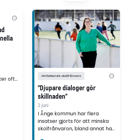
ad
nella
Omfattande skolfrånvaro
ker ofta
r för
”Djupare dialoger gör
ing och
skillnaden”
2 juni
port
I Ånge kommun har flera
en
insatser gjorts för att minska
t i en
skolfrånvaron, bland annat har
ll
varje skola fått en egen