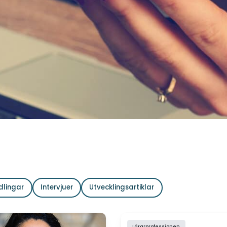
dlingar
Intervjuer
Utvecklingsartiklar
Lärarprofessionen