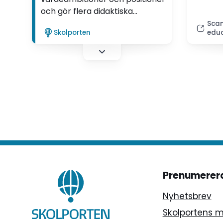
och gör flera didaktiska
överväganden för att ge plats
Scan
Skolporten
educ
för elevinflytande i
klassrummet. Det visar Anna
Henriksson Persson i sin
avhandling.
Prenumerer
Nyhetsbrev
Skolportens 