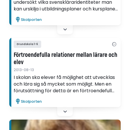
undersökt vilka svenskläraridentiteter man
kan urskilja i utbildningsplaner och kursplaner
i svenska på lärarutbildningarna.
Skolporten
"Förhoppningsvis kan mina resultat bidra till
att lärarutbildare får en ökad medvetenhet
om vilket slags lärare de utbildar", säger hon.
Grundskola 1-6
Förtroendefulla relationer mellan lärare och
elev
2013-08-13
I skolan ska elever få möjlighet att utvecklas
och lära sig så mycket som möjligt. Men en
förutsättning för detta är en förtroendefull
relation mellan lärare och elev, menar
Skolporten
forskaren Annika Lilja.