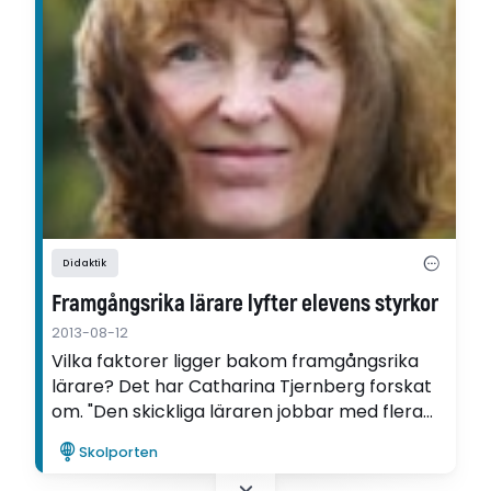
Didaktik
Framgångsrika lärare lyfter elevens styrkor
2013-08-12
Vilka faktorer ligger bakom framgångsrika
lärare? Det har Catharina Tjernberg forskat
om. "Den skickliga läraren jobbar med flera
olika metoder, och väljer utifrån mötet med
Skolporten
respektive elev vilken metod just den eleven
behöver", säger Catharina Tjernberg.