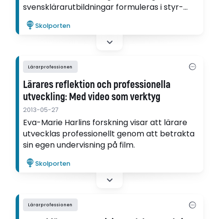
svensklärarutbildningar formuleras i styr-
och policydokument. "Min studie vittnar
Skolporten
tydligt om ett stort behov av utökad
samverkan mellan lärosäten och skolor",
säger hon.
Lärarprofessionen
Lärares reflektion och professionella
utveckling: Med video som verktyg
2013-05-27
Eva-Marie Harlins forskning visar att lärare
utvecklas professionellt genom att betrakta
sin egen undervisning på film.
Skolporten
Lärarprofessionen