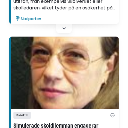
utifrån, från exempelvis Skolverket eller
skolledaren, vilket tyder på en osäkerhet på
vad som gäller i skolan. Det menar forskaren
Skolporten
Wieland Wermke. Han har jämfört Sverige
och Tyskland, två länder med olika
skolsystem.
Didaktik
Simulerade skoldilemman engagerar