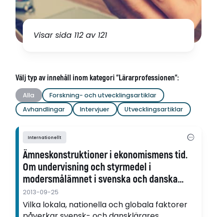
Visar sida 112 av 121
Välj typ av innehåll inom kategori "Lärarprofessionen":
Alla
Forskning- och utvecklingsartiklar
Avhandlingar
Intervjuer
Utvecklingsartiklar
Internationellt
Ämneskonstruktioner i ekonomismens tid.
Om undervisning och styrmedel i
modersmålämnet i svenska och danska
gymnasier
2013-09-25
Vilka lokala, nationella och globala faktorer
påverkar svensk- och dansklärares