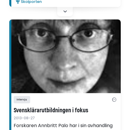
Skolporten
tidigarelärares identitetsutveckling som
mattelärare.
Intervju
Svensklärarutbildningen i fokus
2013-08-27
Forskaren Annbritt Palo har i sin avhandling