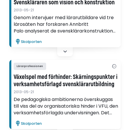
Svenskläraren som vision och konstruktion
2013-05-21
Genom intervjuer med lärarutbildare vid tre
lärosäten har forskaren Annbritt
Palo analyserat de svensklärarkonstruktioner
som kan urskiljas i utbildnings- och
Skolporten
kursplanerna i den förnyade
lärarutbildningen.
Lärarprofessionen
Växelspel med förhinder: Skärningspunkter i
verksamhetsförlagd svensklärarutbildning
2013-05-21
De pedagogiska ambitionerna överskuggas
till viss del av organisatoriska hinder i VFU, den
verksamhetsförlagda undervisningen. Det
visar Lena Manderstedts avhandling om
Skolporten
VFU vid landets svensklärarutbildningar.