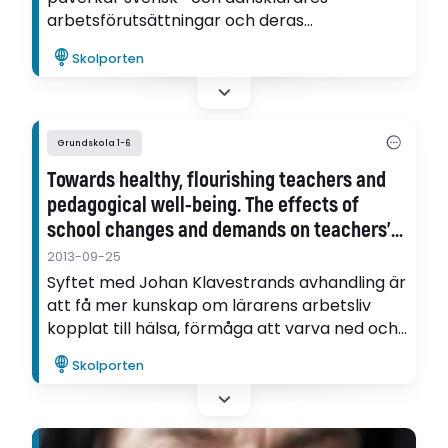
arbetsförutsättningar och deras
undervisning? Det har forskaren Bengt
Skolporten
Sjöstedt undersökt.
Grundskola 1-6
Towards healthy, flourishing teachers and
pedagogical well-being. The effects of
school changes and demands on teachers’
health, job satisfaction, efficacy and work
2013-09-25
ability
Syftet med Johan Klavestrands avhandling är
att få mer kunskap om lärarens arbetsliv
kopplat till hälsa, förmåga att varva ned och
ta igen, arbetsglädje, effektivitet och
Skolporten
arbetsförmåga.