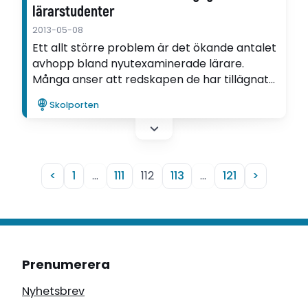
lärarstudenter
2013-05-08
Ett allt större problem är det ökande antalet
avhopp bland nyutexaminerade lärare.
Många anser att redskapen de har tillägnat
sig under utbildningstiden är otillräckliga. Eva
Skolporten
Edman Stålbrandt har studerat hur
skolsimuleringar kan användas som ett
yrkesförberedande redskap för
lärarstudenter.
<
1
…
111
112
113
…
121
>
Prenumerera
Nyhetsbrev