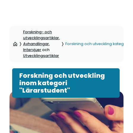
Hoppa
till
Forskning- och
sidinnehåll
utvecklingsartiklar
,
Avhandlingar
,
Forskning och utveckling kategori: 
Intervjuer
och
Utvecklingsartiklar
Forskning och utveckling
inom kategori
"Lärarstudent"