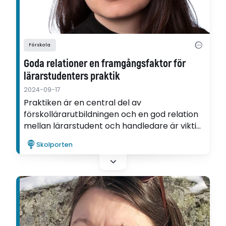
Förskola
Goda relationer en framgångsfaktor för
lärarstudenters praktik
2024-09-17
Praktiken är en central del av
förskollärarutbildningen och en god relation
mellan lärarstudent och handledare är viktig.
Det menar Anna Buss som har forskat om
Skolporten
den finska förskollärarutbildningens praktik.