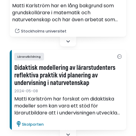
Matti Karlström har en lång bakgrund som
grundskollärare i matematik och
naturvetenskap och har även arbetat som
lärarutbildare i naturvetenskapsämnenas
Stockholms universitet
didaktik de senaste 15 åren. I slutet av maj
disputerade han på sin avhandling om
didaktisk modellering.
Lärarutbildning
Didaktisk modellering av lärarstudenters
reflektiva praktik vid planering av
undervisning i naturvetenskap
2024-05-08
Matti Karlström har forskat om didaktiska
modeller som kan vara ett stöd för
lärarutbildare att i undervisningen utveckla
lärarstudenters professionella reflektion.
Skolporten