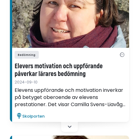
Bedömning
Elevers motivation och uppförande
påverkar lärares bedömning
2024-09-10
Elevens uppförande och motivation inverkar
på betyget oberoende av elevens
prestationer. Det visar Camilla Svens-Liavågs
avhandling om faktorer som påverkar
Skolporten
lärares bedömning i Finland.