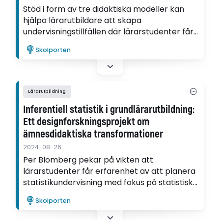
Stöd i form av tre didaktiska modeller kan
hjälpa lärarutbildare att skapa
undervisningstillfällen där lärarstudenter får
utveckla sitt reflektiva tänkande. Det visar
Skolporten
Matti Karlströms forskning.
Lärarutbildning
Inferentiell statistik i grundlärarutbildning:
Ett designforskningsprojekt om
ämnesdidaktiska transformationer
2024-08-26
Per Blomberg pekar på vikten att
lärarstudenter får erfarenhet av att planera
statistikundervisning med fokus på statistiska
undersökningar och bärande statistiska idéer.
Skolporten