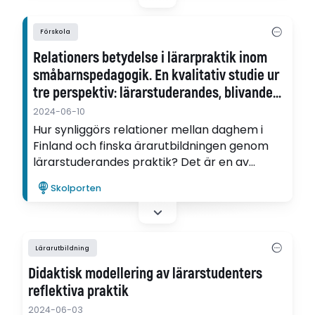
Förskola
Relationers betydelse i lärarpraktik inom
småbarnspedagogik. En kvalitativ studie ur
tre perspektiv: lärarstuderandes, blivande
fälthandledares och ledares
2024-06-10
Hur synliggörs relationer mellan daghem i
Finland och finska ärarutbildningen genom
lärarstuderandes praktik? Det är en av
frågorna som Anna Buss undersöker i sin
Skolporten
avhandling.
Lärarutbildning
Didaktisk modellering av lärarstudenters
reflektiva praktik
2024-06-03