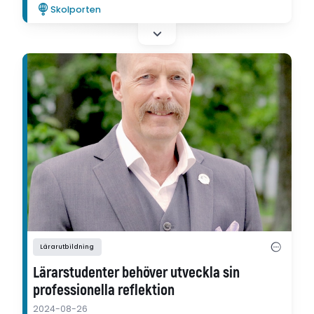
Skolporten
Paulsruds avhandling.
Lärarutbildning
Lärarstudenter behöver utveckla sin
professionella reflektion
2024-08-26