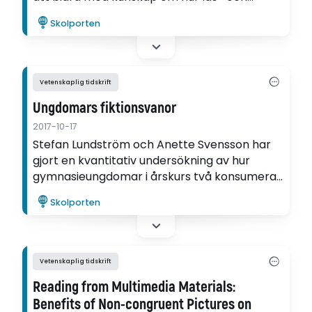
skrivundervisning kan gestalta sig och göras
Skolporten
meningsfull i förskolans praktik.
Vetenskaplig tidskrift
Ungdomars fiktionsvanor
2017-10-17
Stefan Lundström och Anette Svensson har
gjort en kvantitativ undersökning av hur
gymnasieungdomar i årskurs två konsumerar
och producerar fiktion, i skolan och på
Skolporten
fritiden. Studien visade att kvinnor läste mer
skönlitteratur och män spelade mer spel.
Vetenskaplig tidskrift
Reading from Multimedia Materials:
Benefits of Non-congruent Pictures on