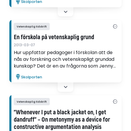
Skolporten
invandrare och etniska minoritetselever.
Vetenskaplig tidskrift
En förskola på vetenskaplig grund
2013-03-07
Hur uppfattar pedagoger i förskolan att de
nås av forskning och vetenskapligt grundad
kunskap? Det är en av frågorna som Jenny
Wolf undersöker i sin artikel i Didaktisk
Skolporten
Tidskrift.
Vetenskaplig tidskrift
"Whenever I put a black jacket on, I get
dandruff" – On metonymy as a device for
constructive argumentation analysis