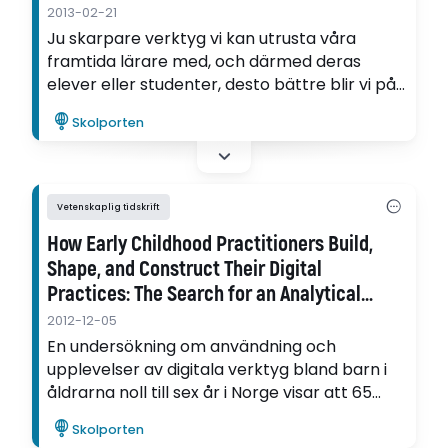
2013-02-21
Ju skarpare verktyg vi kan utrusta våra
framtida lärare med, och därmed deras
elever eller studenter, desto bättre blir vi på
att reflektera över vad vi gör med språket
Skolporten
och vad språket gör med oss. Det skriver
Anders Sigrell, professor i retorik vid Lunds
universitet och utbildad lärare, i en artikel om
vikten av argumentationsanalys.
Vetenskaplig tidskrift
How Early Childhood Practitioners Build,
Shape, and Construct Their Digital
Practices: The Search for an Analytical
Space
2012-12-05
En undersökning om användning och
upplevelser av digitala verktyg bland barn i
åldrarna noll till sex år i Norge visar att 65
procent av barnen har använt datorer och
Skolporten
60 procent har använt lärplattor i hemmet