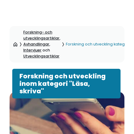
Hoppa
till
Forskning- och
sidinnehåll
utvecklingsartiklar
,
Avhandlingar
,
Forskning och utveckling kategori: L
Intervjuer
och
Utvecklingsartiklar
Forskning och utveckling
inom kategori "Läsa,
skriva"