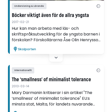
Undervisning & Lärande
Böcker viktigt även för de allra yngsta
2017-02-21
Hur kan man arbeta med läs- och
skriftspråksutveckling för de yngsta barnen i
förskolan? Förskollärarna Åse Olin Henrysson
och Zoi Kiriaki Nilsson visar i sitt projekt hur
Skolporten
viktigt det är att skapa en tillåtande miljö där
även de allra yngsta barnen kan få utforska
böcker på sitt sätt, när och hur de vill.
Internationellt
The ‘smallness’ of minimalist tolerance
2013-03-14
Mary Darmanin kritiserar i sin artikel "The
‘smallness’ of minimalist tolerance" EU:s
minsta stat, Malta, för landets nuvarande
utbildningspraxis när det gäller integration av