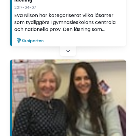
2017-04-07
Eva Nilson har kategoriserat vilka läsarter
som tydliggörs i gymnasieskolans centrala
och nationella prov. Den läsning som
efterfrågas mest är textanalys med fokus på
Skolporten
formfrågor samt läsning för att diskutera
samhällsfrågor.