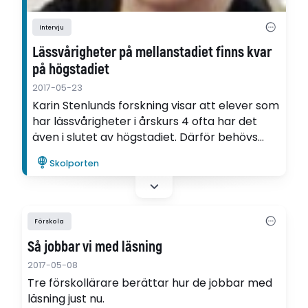
Intervju
Lässvårigheter på mellanstadiet finns kvar
på högstadiet
2017-05-23
Karin Stenlunds forskning visar att elever som
har lässvårigheter i årskurs 4 ofta har det
även i slutet av högstadiet. Därför behövs
fortsatt läsundervisning under hela
Skolporten
mellanstadiet och högstadiet, säger hon.
Förskola
Så jobbar vi med läsning
2017-05-08
Tre förskollärare berättar hur de jobbar med
läsning just nu.