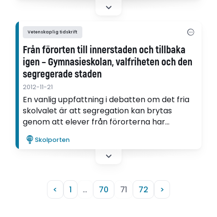
innan de når en ålder av sex. I denna artikel
identifierar Tove Lafton vad som är
avgörande för utvecklingen av fältet av
Vetenskaplig tidskrift
digitala metoder på förskolor i dag.
Från förorten till innerstaden och tillbaka
igen – Gymnasieskolan, valfriheten och den
segregerade staden
2012-11-21
En vanlig uppfattning i debatten om det fria
skolvalet är att segregation kan brytas
genom att elever från förorterna har
möjlighet att lämna sina bostadsområden.
Skolporten
Men många elever som valt skolan i
innerstaden byter tillbaka till sin gamla
gymnasieskola. En anledning är en stark
känsla av utanförskap, visar en artikel i
tidskriften Educare.
<
1
…
70
71
72
>