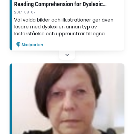
Reading Comprehension for Dyslexic
Readers
2017-08-07
Väl valda bilder och illustrationer ger även
läsare med dyslexi en annan typ av
läsförståelse och uppmuntrar till egna
tolkningar, associationer och liknelser att
Skolporten
hänga upp informationen på. Det visar en
studie av Eva Wennås Brante och Mona
Holmqvist.