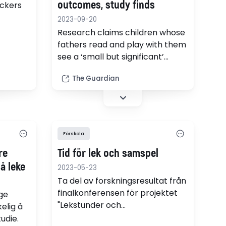
outcomes, study finds
tickers
2023-09-20
Research claims children whose
fathers read and play with them
see a ‘small but significant’
increase in their educational
The Guardian
attainment.
Förskola
re
Tid för lek och samspel
å leke
2023-05-23
Ta del av forskningsresultat från
finalkonferensen för projektet
ge
"Lekstunder och
elig å
språkaktiviteter:
tudie.