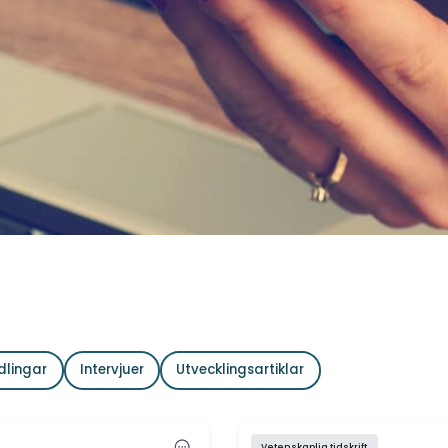
dlingar
Intervjuer
Utvecklingsartiklar
Vetenskaplig tidskrift