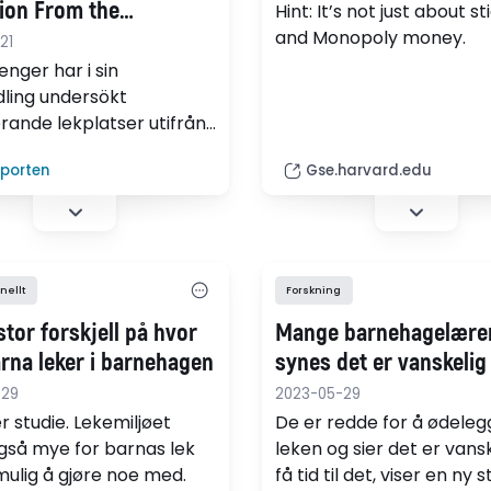
sion From the
Hint: It’s not just about s
ectives of Users and
and Monopoly money.
21
ders
nger har i sin
ling undersökt
erande lekplatser utifrån
erspektiv. Dels barn,
lporten
Gse.harvard.edu
e med och utan
nshinder, dels
dshavare,
tsleverantörer och
r på universell design.
nellt
Forskning
stor forskjell på hvor
Mange barnehagelære
rna leker i barnehagen
synes det er vanskelig 
-29
2023-05-29
r studie. Lekemiljøet
De er redde for å ødeleg
gså mye for barnas lek
leken og sier det er vansk
mulig å gjøre noe med.
få tid til det, viser en ny s