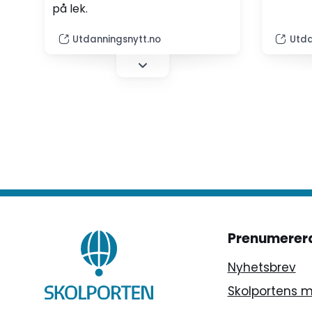
på lek.
Utdanningsnytt.no
Utda
Prenumerer
Nyhetsbrev
Skolportens 