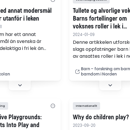
ed annat modersmål
Tullete og alvorlige vo
 utanför i leken
Barns fortellinger om
voksnes roller i lek i
1
barnehage og skole
m har ett annat
2024-01-09
mål än svenska är
Denne artikkelen utforsk
elaktiga i fri lek än
slags oppfatninger barn
rn i förskolan. Det visar
av ansattes roller i lek i 
ie av 78 avdelningar.
barnehage og skole, og 
et var tydligare än vi
Barn – forskning om bar
disse oppfatningene kan
kolan
barndom i Norden
ott", säger forskaren
komme til uttrykk. Med
ström. Barn i behov av
utgangspunkt i gruppeint
t stöd visade däremot inte
med barn som akkurat h
elaktighet än andra barn.
begynt på skolen, analys
barns uttrykk som «leke
ring
Internationellt
fortellinger».
ive Playgrounds:
Why do children play?
ts Into Play and
2023-09-20