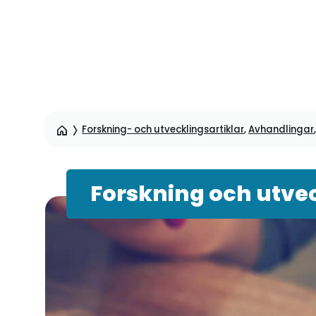
Hoppa
till
sidinnehåll
Forskning- och utvecklingsartiklar
,
Avhandlingar
Forskning och utvec