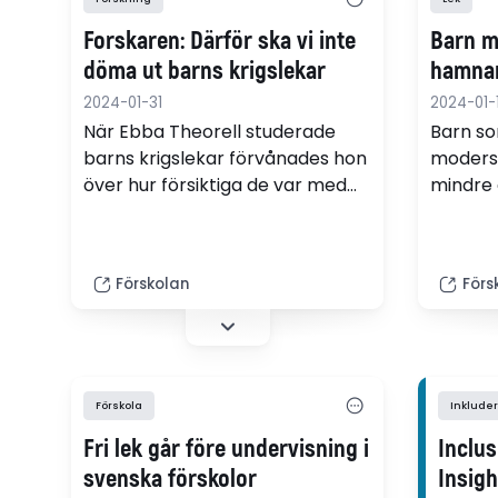
Forskaren: Därför ska vi inte
Barn m
döma ut barns krigslekar
hamnar
2024-01-31
2024-01-1
När Ebba Theorell studerade
Barn so
barns krigslekar förvånades hon
moders
över hur försiktiga de var med
mindre d
att inte snudda vid varandra
andra ba
trots väldigt dynamiska rörelser.
en stud
I sin bok ”Se krigsleken” förklarar
"Mönstr
Förskolan
Förs
hon varför vi inte alltid ska
hade tr
stoppa dessa lekar utan sätta
Frida Å
oss in i vad barn utforskar i dem.
särskil
lägre d
Förskola
Inklude
Fri lek går före undervisning i
Inclus
svenska förskolor
Insigh