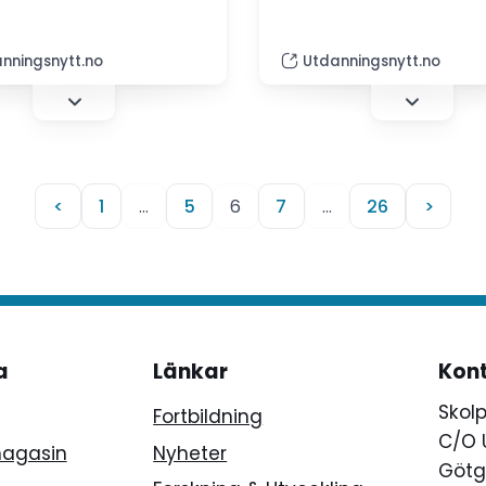
nningsnytt.no
Utdanningsnytt.no
<
1
…
5
6
7
…
26
>
a
Länkar
Kon
Skol
Fortbildning
C/O 
magasin
Nyheter
Götg