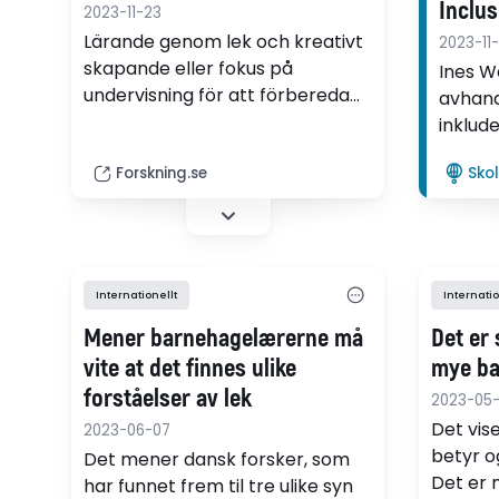
Inclu
2023-11-23
Persp
Lärande genom lek och kreativt
2023-11-
skapande eller fokus på
Provi
Ines We
undervisning för att förbereda
avhand
skolstarten? En avhandling har
inklud
undersökt vad förskolebarn och
flera p
pedagoger ägnar sig åt i tre
Forskning.se
Sko
både d
olika länder.
funktio
vårdna
lekpla
experte
Internationellt
Internatio
Mener barnehagelærerne må
Det er 
vite at det finnes ulike
mye ba
forståelser av lek
2023-05
Det vise
2023-06-07
betyr o
Det mener dansk forsker, som
Det er 
har funnet frem til tre ulike syn