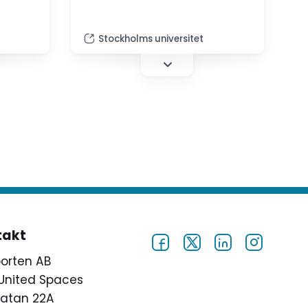
specialpedagogiska insatser i
inkluderande förskolor för barn i
behov av stöd".
Stockholms universitet
takt
porten AB
United Spaces
atan 22A