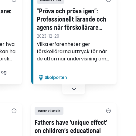
ksne:
"Pröva och pröva igen":
Professionellt lärande och
agens när förskollärare
utforskar digitalisering och
2023-12-20
lek i undervisningen
er hva
Vilka erfarenheter ger
 kan ha
förskollärarna uttryck för när
norsk
de utformar undervisning om
hvordan
digitalisering och lek i relation
n og
till utbildningsuppdraget? Det
Skolporten
är en av frågorna som Monica
ervjuer
Grape undersöker i sin
ar
avhandling.
eres
nde
Internationellt
Fathers have ‘unique effect’
on children’s educational