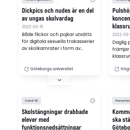
Dickpics och nudes är en del
Pulshö
av ungas skolvardag
koncen
klass
2022-03-15
Både flickor och pojkar utsätts
2022-03
för digitala sexuella trakasserier
Daglig 
av skolkamrater i form av
främjar 
oönskade nakenbilder och
klassru
sexuella videoklipp. En ny
från Hö
avhandling visar att ungdomar
Göteborgs universitet
Högs
Elevern
ofta saknar strategier för att
själva 
skydda sig och att det kan leda
gladare
till skam, mobbning och psykisk
och kon
ohälsa. Men det finns också
motivat
Covid-19
Pressme
ungdomar som hittar sätt att
förmåga
göra motstånd.
Skolstängningar drabbade
Kommun
nya vän
elever med
ska st
funktionsnedsättningar
Götebo