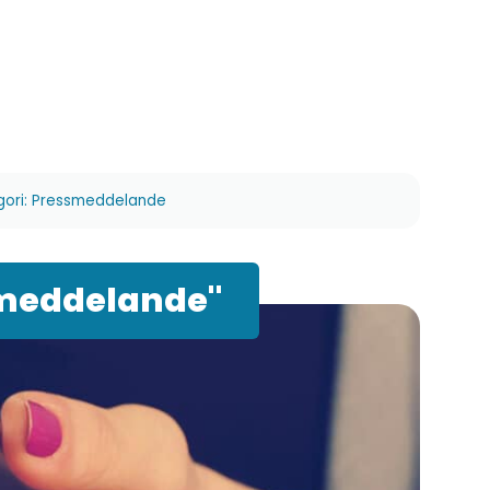
egori: Pressmeddelande
smeddelande"