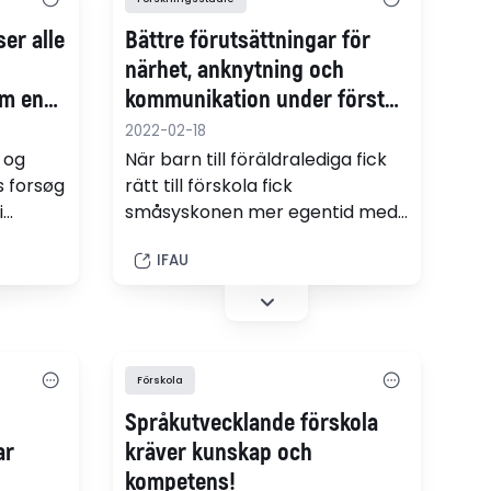
ser alle
Bättre förutsättningar för
närhet, anknytning och
om en
kommunikation under första
ighed
levnadsåret positivt för vissa
2022-02-18
barns skolresultat
 og
När barn till föräldralediga fick
s forsøg
rätt till förskola fick
i
småsyskonen mer egentid med
e
sin hemmavarande förälder. Det
IFAU
 ser
förbättrade skolresultaten i
k
vissa grupper.
g
nter
 en
Förskola
ed i
Språkutvecklande förskola
rsøgets
også
ar
kräver kunskap och
ogiske
kompetens!