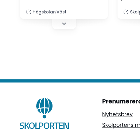
högskolans, Sveriges och
pedago
världens förste doktor i
Högskolan Väst
Skol
konstat
Arbetsintegrerat lärande, AIL.
Dahlbe
förskol
och för
hans avh
av Skol
Prenumerer
Nyhetsbrev
Skolportens 