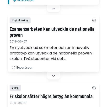
Skolporten
förutsättningarna för bedömningspraktiken
önskvärd - inte minst då resultaten i denna
studie pekar på att dessa elever är en
missgynnad grupp vid testtillfället.
Digitalisering
Examensarbeten kan utveckla de nationella
proven
2018-06-07
En nyutvecklad sökmotor och en innovativ
prototyp kan utveckla de nationella proven i
skolan. Två studenter vid det
systemvetenskapliga programmet på
Expertsvar
Mittuniversitetet har i sina examensarbeten
tagit fram förslag på hur grundskolan kan
digitaliseras och studenterna har fokuserat på
de nationella proven.
Betyg
Friskolor sätter högre betyg än kommunala
2018-05-31