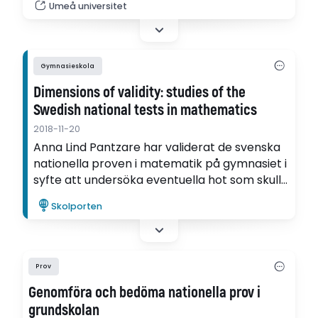
Umeå universitet
vidare visar Anna Lind Pantzare i en ny
avhandling vid Umeå universitet.
Gymnasieskola
Dimensions of validity: studies of the
Swedish national tests in mathematics
2018-11-20
Anna Lind Pantzare har validerat de svenska
nationella proven i matematik på gymnasiet i
syfte att undersöka eventuella hot som skulle
kunna påverka de tolkningar som görs utifrån
Skolporten
resultaten.
Prov
Genomföra och bedöma nationella prov i
grundskolan