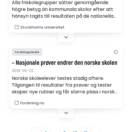
Alla friskolegrupper sätter genomgående
högre betyg än kommunala skolor efter att
hänsyn tagits till resultaten på de nationella
proven. Det visar en ny rapport skriven av
Stockholms universitet
professor Jonas Vlachos, nationalekonom vid
Stockholms universitet och Institutet för
näringslivsforskning.
Forskningsstudie
– Nasjonale prøver endrer den norske skolen
2018-05-22
Norske skoleelever testes stadig oftere.
Tilgangen til resultater fra prøver og tester
skaper nye rutiner og får større plass i norske
skoler, ifølge forsker bak ny studie.
Forskning.no