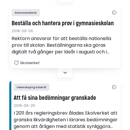
förstått de villkor som dikterar lärarnas
möjligheter att förändra sin undervisning, som
Gymnasieskola
till exempel…
Beställa och hantera prov i gymnasieskolan
2018-09-06
Rektorn ansvarar för att beställa nationella
prov till skolan. Beställningarna ska göras
digitalt två gånger per läsår i augusti och i
januari. Höstens prov ska beställas senast den
Skolverket
31 augusti.
Vetenskaplig tidskrift
Att få sina bedömningar granskade
2018-06-25
I 2011 års regleringsbrev ålades Skolverket att
granska likvärdigheten i lärares bedömningar
genom att årligen med statistik synliggöra