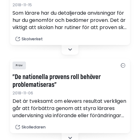
2018-11-15
Som lärare har du detaljerade anvisningar för
hur du genomför och bedömer proven. Det är
viktigt att skolan har rutiner för att proven ska
göras på ett så säkert sätt som möjligt.
Skolverket
Prov
"De nationella provens roll behöver
problematiseras"
2018-11-06
Det är tveksamt om elevers resultat verkligen
går att förbättra genom att styra lärares
undervisning via införande eller förändringar
av nationella prov. Studier visar att en önskad
Skolledaren
förändring av undervisningen lyckas i högre
grad om de som står bakom reformen har