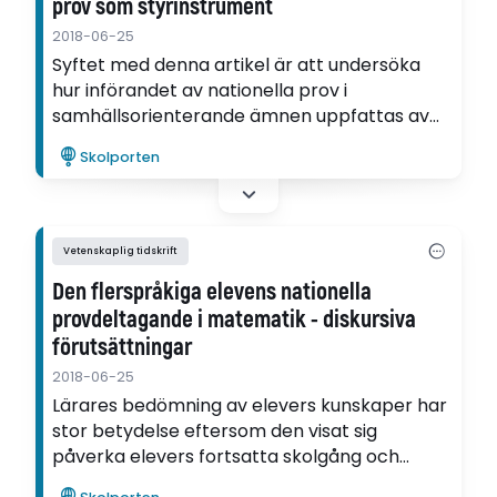
prov som styrinstrument
2018-06-25
Syftet med denna artikel är att undersöka
hur införandet av nationella prov i
samhällsorienterande ämnen uppfattas av
lärare, och hur detta kan förstås ur
Skolporten
styrnings- och professionsperspektiv.
Upplever SO-lärarna proven huvudsakligen
som bekräftande eller ifrågasättande av
professionen?
Vetenskaplig tidskrift
Den flerspråkiga elevens nationella
provdeltagande i matematik - diskursiva
förutsättningar
2018-06-25
Lärares bedömning av elevers kunskaper har
stor betydelse eftersom den visat sig
påverka elevers fortsatta skolgång och
utbildning. Därför är forskning om