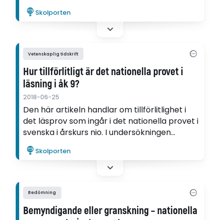
diskrepanser mellan resultat på nationella
Skolporten
proven och elevers termins- eller slutbetyg.
Skolverket skulle även granska lärares
rättning av nationella proven. Hur upplevs
detta av lärarna? I denna artikel undersöks
Vetenskaplig tidskrift
hur lärare i matematik säger sig ha blivit
Hur tillförlitligt är det nationella provet i
påverkade av att likvärdigheten i deras
läsning i åk 9?
bedömningar granskas.
2018-06-25
Den här artikeln handlar om tillförlitlighet i
det läsprov som ingår i det nationella provet i
svenska i årskurs nio. I undersökningen
tillämpas statistiska metoder för att
Skolporten
fastställa i vilken mån läsprovet lever upp till
etablerad internationell standard för
reliabilitet i kunskapsprov av motsvarande
karaktär.
Bedömning
Bemyndigande eller granskning – nationella