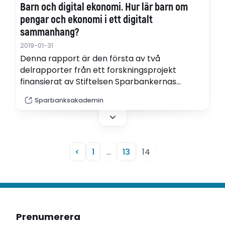
Barn och digital ekonomi. Hur lär barn om
pengar och ekonomi i ett digitalt
sammanhang?
2019-01-31
Denna rapport är den första av två
delrapporter från ett forskningsprojekt
finansierat av Stiftelsen Sparbankernas
Företagsinstitut. Projektet studerar hur barn
Sparbanksakademin
lär om privatekonomi i det digitala
sammanhang där de själva är en del och är
skriven av Patrik Hernwall, Maria Hullgren och
Inga-Lill Söderberg (pdf).
<
1
…
13
14
Prenumerera