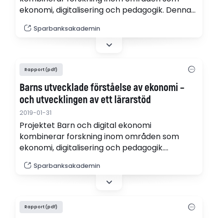
ekonomi, digitalisering och pedagogik. Denna
slutrapport är skriven av Patrik Hernwall och
Sparbanksakademin
Inga-Lill Söderberg (pdf) och behandlar
utvecklandet av en prototyp till stöd för
lärare i undervisning om privatekonomi inom
ramen för grundskolans hem- och
Rapport (pdf)
konsumentkunskap (HKK), primärt årskurs 4-
Barns utvecklade förståelse av ekonomi –
6.
och utvecklingen av ett lärarstöd
2019-01-31
Projektet Barn och digital ekonomi
kombinerar forskning inom områden som
ekonomi, digitalisering och pedagogik.
Slutrapporten är skriven av Patrik Hernwall,
Sparbanksakademin
Maria Hullgren och Inga-Lill Söderberg (pdf).
Rapport (pdf)