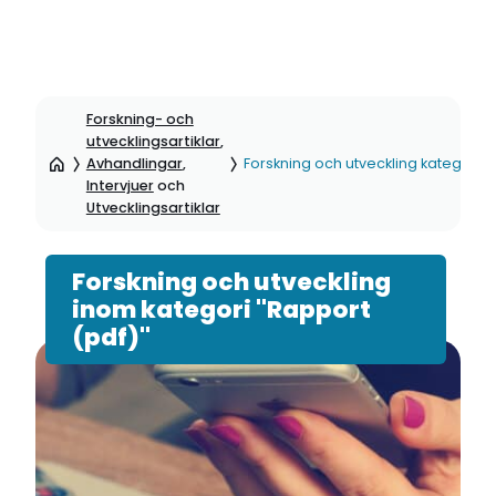
Hoppa
till
Forskning- och
sidinnehåll
utvecklingsartiklar
,
Avhandlingar
,
Forskning och utveckling kategori: 
Intervjuer
och
Utvecklingsartiklar
Forskning och utveckling
inom kategori "Rapport
(pdf)"