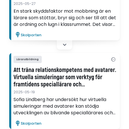
2025-05-27
En stark skyddsfaktor mot mobbning är en
lärare som stöttar, bryr sig och ser till att det
är ordning och lugn i klassrummet. Det visar
Björn Kloos forskning.
Skolporten
Lärarutbildning
Att träna relationskompetens med avatarer.
Virtuella simuleringar som verktyg för
framtidens speciallärare och
specialpedagoger
2025-05-19
Sofia Lindberg har undersökt hur virtuella
simuleringar med avatarer kan stödja
utvecklingen av blivande speciallärares och
specialpedagogers relationskompetens.
Skolporten