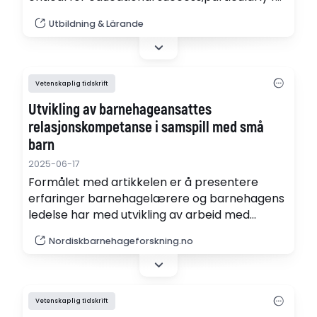
at-risk students. The purpose of this article is
Utbildning & Lärande
to discuss how special educators –
“speciallärare” (SL) and “specialpedagoger”
(SP) – perceive relational competence
working with their students’ peer relationships
Vetenskaplig tidskrift
and with the students’ parents. The article
Utvikling av barnehageansattes
presents an…
relasjonskompetanse i samspill med små
barn
2025-06-17
Formålet med artikkelen er å presentere
erfaringer barnehagelærere og barnehagens
ledelse har med utvikling av arbeid med
relasjonskompetanse i samspill med barn i
Nordiskbarnehageforskning.no
alderen 1–3 år. Utvalget besto av to
barnehagelærere fra småbarnsavdelinger og
to barnehagelærere fra en storbarnsavdeling,
i tillegg til tjenesteleder og avdelingsleder i en
Vetenskaplig tidskrift
barnehage. (pdf)