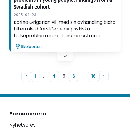
Swedish cohort
2025-04-23
Karina Grigorian vill med sin avhandling bidra
till en ökad förståelse av psykiska
hälsoproblem under tonåren och ung
vuxenålder.
Skolporten
<
1
…
4
5
6
…
16
>
Prenumerera
Nyhetsbrev