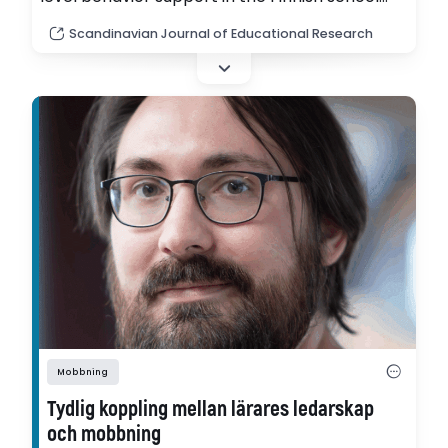
context using the ProSchool framework, a
Scandinavian Journal of Educational Research
Finnish adaption of School-Wide Positive
Behavior Interventions and Support.
Mobbning
Tydlig koppling mellan lärares ledarskap
och mobbning