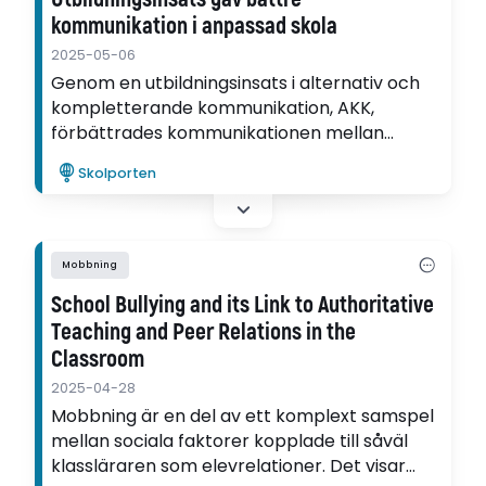
kommunikation i anpassad skola
2025-05-06
Genom en utbildningsinsats i alternativ och
kompletterande kommunikation, AKK,
förbättrades kommunikationen mellan
elever och personal i anpassad skola. Det
Skolporten
visar Sofia Wallins avhandling.
Mobbning
School Bullying and its Link to Authoritative
Teaching and Peer Relations in the
Classroom
2025-04-28
Mobbning är en del av ett komplext samspel
mellan sociala faktorer kopplade till såväl
klassläraren som elevrelationer. Det visar