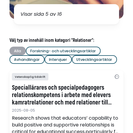
Visar sida 5 av 16
Välj typ av innehåll inom kategori "Relationer":
Alla
Forskning- och utvecklingsartiklar
Avhandlingar
Intervjuer
Utvecklingsartiklar
Vetenskaplig tidskrift
Speciallärares och specialpedagogers
relationskompetens i arbete med elevers
kamratrelationer och med relationer till
elevernas föräldrar
2025-08-05
Research shows that educators’ capability to
build positive and supportive relationships is
critical for educational success,particularly for