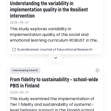
Understanding the variability in
implementation quality in the Resilient
intervention
2025-05-27
This study explores variability in
implementation quality of the social and
emotional learning curriculum ROBUST in the
Resilient randomized controlled trial by
Scandinavian Journal of Educational Research
investigating factors affecting fidelity and
dosage of core components and activities.
Vetenskaplig tidskrift
From fidelity to sustainability – school-wide
PBIS in Finland
2025-05-27
This study examined the implementation of
Tier 1 fidelity and sustainability of systemic-
level behavior support in the Finnish school