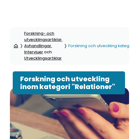
Hoppa
till
Forskning- och
sidinnehåll
utvecklingsartiklar
,
Avhandlingar
,
Forskning och utveckling kategori: 
Intervjuer
och
Utvecklingsartiklar
Forskning och utveckling
inom kategori "Relationer"