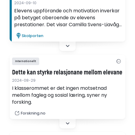
2024-09-10
Elevens uppförande och motivation inverkar
på betyget oberoende av elevens
prestationer. Det visar Camilla Svens-Liavågs
avhandling om faktorer som påverkar
Skolporten
lärares bedömning i Finland.
Internationellt
Dette kan styrke relasjonane mellom elevane
2024-08-29
I klasserommet er det ingen motsetnad
mellom fagleg og sosial læring, syner ny
forsking.
Forskning.no