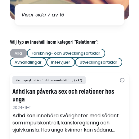
Visar sida 7 av 16
Välj typ av innehåll inom kategori "Relationer":
Alla
Forskning- och utvecklingsartiklar
Avhandlingar
Intervjuer
Utvecklingsartiklar
Neuropsykiatrisk funktionsnedsättning (NPF)
Adhd kan påverka sex och relationer hos
unga
2024-11-11
Adhd kan innebära svårigheter med sådant
som impulskontroll, känsloreglering och
självkänsla. Hos unga kvinnor kan sådana
svårigheter öka risken för oönskade