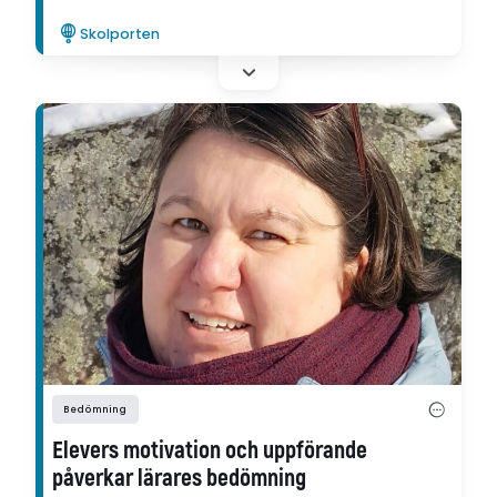
Det menar Anna Buss som har forskat om
Skolporten
den finska förskollärarutbildningens praktik.
Bedömning
Elevers motivation och uppförande
påverkar lärares bedömning