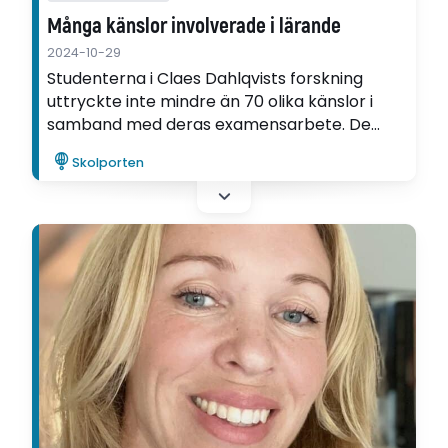
Många känslor involverade i lärande
2024-10-29
Studenterna i Claes Dahlqvists forskning
uttryckte inte mindre än 70 olika känslor i
samband med deras examensarbete. De
vanligaste känslorna var oro och ångest inför
Skolporten
att examineras, visar avhandlingen.