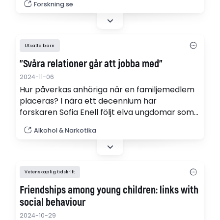
Forskning.se
graviditeter, sexuell utsatthet och sexuell
dysfunktion.
Utsatta barn
”Svåra relationer går att jobba med”
2024-11-06
Hur påverkas anhöriga när en familjemedlem
placeras? I nära ett decennium har
forskaren Sofia Enell följt elva ungdomar som
varit omhändertagna av Statens
Alkohol & Narkotika
institutionsstyrelse, Sis. Under projektet
intervjuades även anhöriga till ungdomarna.
Vetenskaplig tidskrift
Friendships among young children: links with
social behaviour
2024-10-29