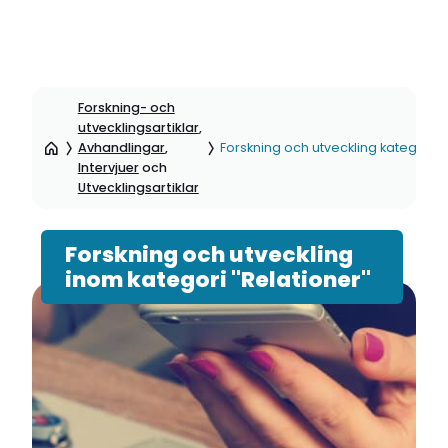
Hoppa
till
Forskning- och
sidinnehåll
utvecklingsartiklar
,
Avhandlingar
,
Forskning och utveckling kategori: 
Intervjuer
och
Utvecklingsartiklar
Forskning och utveckling
inom kategori "Relationer"