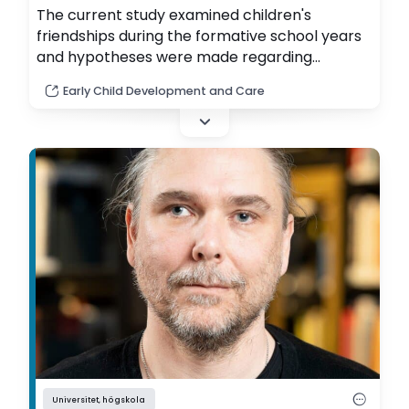
The current study examined children's
friendships during the formative school years
and hypotheses were made regarding
associations between how well-liked children
Early Child Development and Care
were by peers, the reciprocity of these
friendships, and with whom friendships were
made.
Universitet, högskola