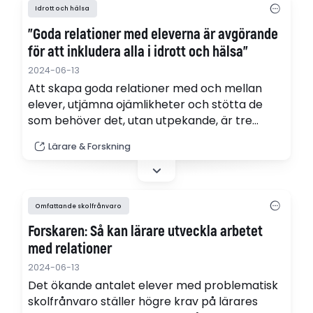
Idrott och hälsa
”Goda relationer med eleverna är avgörande
för att inkludera alla i idrott och hälsa”
2024-06-13
Att skapa goda relationer med och mellan
elever, utjämna ojämlikheter och stötta de
som behöver det, utan utpekande, är tre
strategier som lärare i idrott och hälsa
Lärare & Forskning
använder för att inkludera och skapa social
rättvisa i undervisningen.
Omfattande skolfrånvaro
Forskaren: Så kan lärare utveckla arbetet
med relationer
2024-06-13
Det ökande antalet elever med problematisk
skolfrånvaro ställer högre krav på lärares