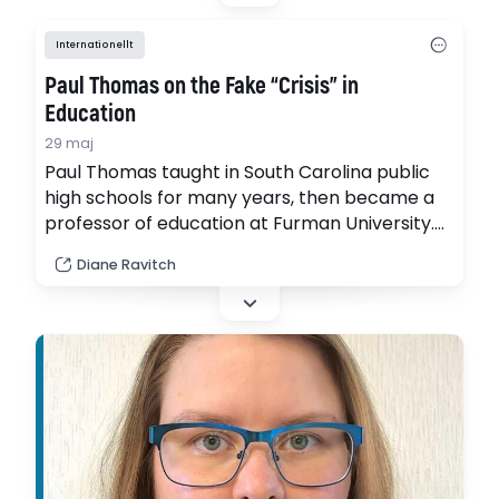
Internationellt
Paul Thomas on the Fake “Crisis” in
Education
29 maj
Paul Thomas taught in South Carolina public
high schools for many years, then became a
professor of education at Furman University.
He is an articulate critic of the decades-old
Diane Ravitch
“crisis in education".