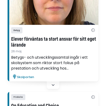
Betyg
Elever förväntas ta stort ansvar för sitt eget
lärande
26 maj
Betygs- och utvecklingssamtal ingår i ett
skolsystem som riktar stort fokus på
prestation och utveckling hos
eleven. "Ansvaret för lärandet läggs i stor
Skolporten
utsträckning på eleven", säger forskaren
Elisabeth Tenglet.
Friskola
On Education and Choice