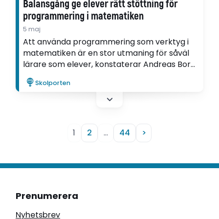
Balansgång ge elever rätt stöttning för
programmering i matematiken
5 maj
Att använda programmering som verktyg i
matematiken är en stor utmaning för såväl
lärare som elever, konstaterar Andreas Borg
som forskat i ämnet.
Skolporten
1
2
…
44
>
Prenumerera
Nyhetsbrev