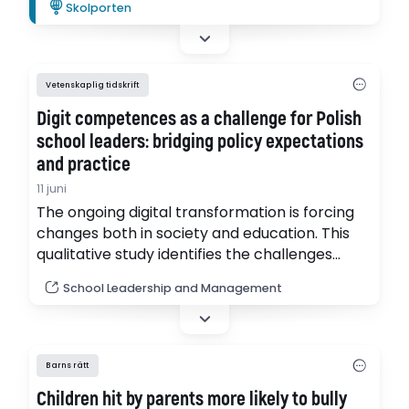
Skolporten
Vetenskaplig tidskrift
Digit competences as a challenge for Polish
school leaders: bridging policy expectations
and practice
11 juni
The ongoing digital transformation is forcing
changes both in society and education. This
qualitative study identifies the challenges
faced by school leaders in Poland in the
School Leadership and Management
context of the development of students’
digital competences.
Barns rätt
Children hit by parents more likely to bully