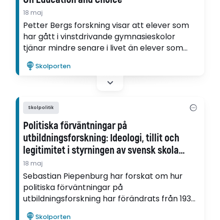
18 maj
Petter Bergs forskning visar att elever som
har gått i vinstdrivande gymnasieskolor
tjänar mindre senare i livet än elever som
gått i kommunala gymnasieskolor.
Skolporten
Skolpolitik
Politiska förväntningar på
utbildningsforskning: Ideologi, tillit och
legitimitet i styrningen av svensk skola
1930–2025
18 maj
Sebastian Piepenburg har forskat om hur
politiska förväntningar på
utbildningsforskning har förändrats från 1930
till 2025.
Skolporten