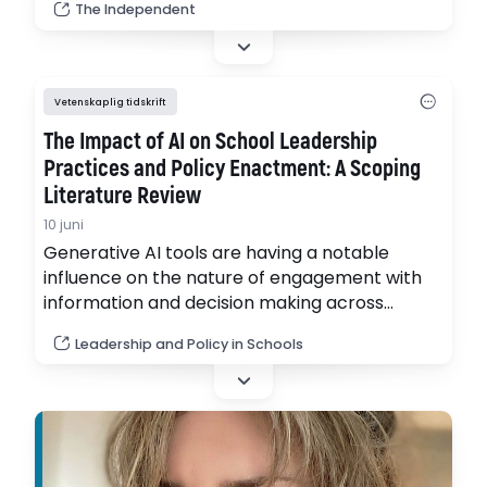
The Independent
Vetenskaplig tidskrift
The Impact of AI on School Leadership
Practices and Policy Enactment: A Scoping
Literature Review
10 juni
Generative AI tools are having a notable
influence on the nature of engagement with
information and decision making across
society. Our scoping literature review,
Leadership and Policy in Schools
covering the 2010–2024 timespan, explores
the intersection of educational leadership,
policy and AI and examines how these have
been investigated in relation to compulsory
school settings.