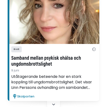
Brott
Samband mellan psykisk ohälsa och
ungdomsbrottslighet
9 juni
Utåtagerande beteende har en stark
koppling till ungdomsbrottslighet. Det visar
Linn Perssons avhandling om sambandet
mellan psykisk ohälsa och
Skolporten
ungdomsbrottslighet.