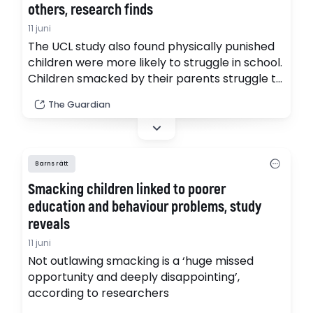
others, research finds
11 juni
The UCL study also found physically punished
children were more likely to struggle in school.
Children smacked by their parents struggle to
get good exam results and are more likely to
The Guardian
bully others, causing a negative impact on
society, according to new research calling for
smacking to be banned.
Barns rätt
Smacking children linked to poorer
education and behaviour problems, study
reveals
11 juni
Not outlawing smacking is a ‘huge missed
opportunity and deeply disappointing’,
according to researchers