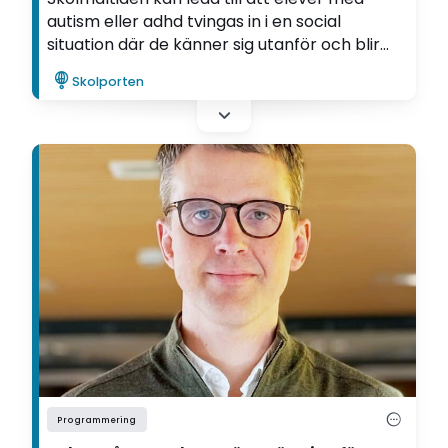
autism eller adhd tvingas in i en social
situation där de känner sig utanför och blir
mer utsatta för mobbning. Det konstaterar
Skolporten
forskaren och dietisten Susanna Sandberg
som forskat i ämnet.
Programmering