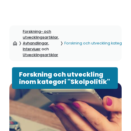
Hoppa
till
Forskning- och
sidinnehåll
utvecklingsartiklar
,
Avhandlingar
,
Forskning och utveckling kategori: Sk
Intervjuer
och
Utvecklingsartiklar
Forskning och utveckling
inom kategori "Skolpolitik"