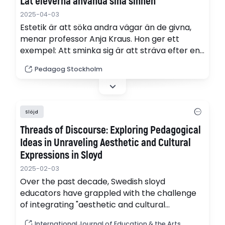
Låt eleverna använda sina sinnen
2025-04-03
Estetik är att söka andra vägar än de givna,
menar professor Anja Kraus. Hon ger ett
exempel: Att sminka sig är att sträva efter en
given självbild – men när den bilden inte håller
Pedagog Stockholm
kommer estetiken in. Det gäller även i
undervisningen.
Slöjd
Threads of Discourse: Exploring Pedagogical
Ideas in Unraveling Aesthetic and Cultural
Expressions in Sloyd
2025-02-03
Over the past decade, Swedish sloyd
educators have grappled with the challenge
of integrating "aesthetic and cultural
expressions" into their teaching practice. This
International Journal of Education & the Arts