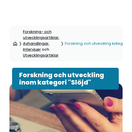
Hoppa
till
Forskning- och
sidinnehåll
utvecklingsartiklar
,
Avhandlingar
,
Forskning och utveckling kategori: S
Intervjuer
och
Utvecklingsartiklar
Forskning och utveckling
inom kategori "Slöjd"