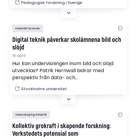
Pedagogisk forskning i Sverige
sociokulturellt perspektiv, där skissen
betraktas som ett medierande verktyg för
lärande och kommunikation. (pdf)
Estetiskt lärande
Digital teknik påverkar skolämnena bild och
slöjd
16 april
Hur kan undervisningen inom bild och slöjd
utvecklas? Patrik Hernwall bidrar med
perspektiv från data- och
systemvetenskapen i en ny antologi.
Stockholms universitet
Vetenskaplig tidskrift
Kollektiv grokraft i skapende forskning:
Verkstedets potensial som