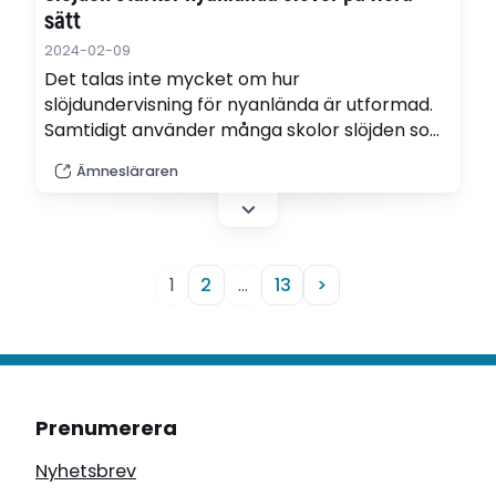
sätt
2024-02-09
Det talas inte mycket om hur
slöjdundervisning för nyanlända är utformad.
Samtidigt använder många skolor slöjden som
ett sätt att slussa vidare elever från
Ämnesläraren
förberedelseklass till ordinarie undervisning.
Här krävs mer kunskap, enligt forskaren
Emma Gyllerfelt.
1
2
…
13
>
Prenumerera
Nyhetsbrev