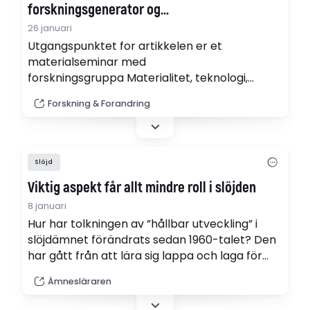
forskningsgenerator og
forandringsmaskineri
26 januari
Utgangspunktet for artikkelen er et
materialseminar med
forskningsgruppa Materialitet, teknologi,
berekraft (MaTecSus) ved Høgskolen på
Forskning & Forandring
Vestlandet (se HVL, 2025b). Deltagerne er
forskere knyttet til utdanningsfagene forming,
kunst og håndverk i barnehage- og
grunnskolelærerutdanning. (pdf)
Slöjd
Viktig aspekt får allt mindre roll i slöjden
8 januari
Hur har tolkningen av ”hållbar utveckling” i
slöjdämnet förändrats sedan 1960-talet? Den
har gått från att lära sig lappa och laga för
hushållsekonomins skull – till att rädda miljön.
Ämnesläraren
"De ekonomiska aspekterna har hamnat i
bakgrunden", säger forskaren Ingrid Bergqvist