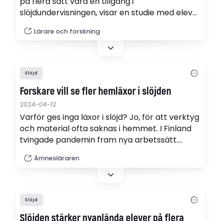
på flera sätt vara en tillgång i
slöjdundervisningen, visar en studie med elever
i årskurs 9 och slöjdlärare.
Lärare och forskning
Slöjd
Forskare vill se fler hemläxor i slöjden
2024-04-12
Varför ges inga läxor i slöjd? Jo, för att verktyg
och material ofta saknas i hemmet. I Finland
tvingade pandemin fram nya arbetssätt.
Skolorna stängdes och eleverna fick arbeta
Ämnesläraren
med det som fanns hemma. Forskaren Mia
Porko-Hudd tror att hemuppgifter är här för
att stanna.
Slöjd
Slöjden stärker nyanlända elever på flera