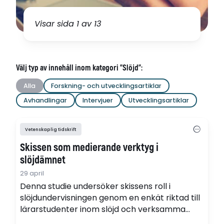
Visar sida 1 av 13
Välj typ av innehåll inom kategori "Slöjd":
Alla
Forskning- och utvecklingsartiklar
Avhandlingar
Intervjuer
Utvecklingsartiklar
Vetenskaplig tidskrift
Skissen som medierande verktyg i
slöjdämnet
29 april
Denna studie undersöker skissens roll i
slöjdundervisningen genom en enkät riktad till
lärarstudenter inom slöjd och verksamma
slöjdlärare. Studien utgår från ett