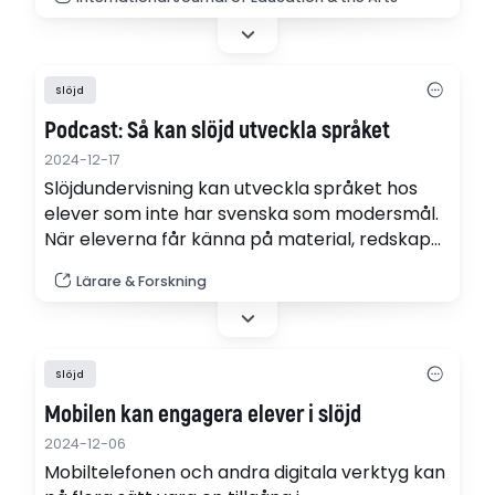
article examines the evolution of the concept
aesthetical and cultural expressions in
educational guidelines.
Slöjd
Podcast: Så kan slöjd utveckla språket
2024-12-17
Slöjdundervisning kan utveckla språket hos
elever som inte har svenska som modersmål.
När eleverna får känna på material, redskap
och verktyg och samtidigt möta nya ord och
Lärare & Forskning
begrepp som är specifika för slöjdande så ges
möjligheter att utveckla elevernas språk.
(podcast)
Slöjd
Mobilen kan engagera elever i slöjd
2024-12-06
Mobiltelefonen och andra digitala verktyg kan