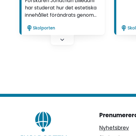
Forskaren Jonathan Lilliedahl
när de
har studerat hur det estetiska
med ko
innehållet förändrats genom
utveck
åren i olika läroplaner. "Jag har
mer un
Skolporten
Sko
gjort läroplansanalyser och
tittat på remissyttrande från
kommuner, myndigheter,
fackförbund och högskolor",
säger han.
Prenumerer
Nyhetsbrev