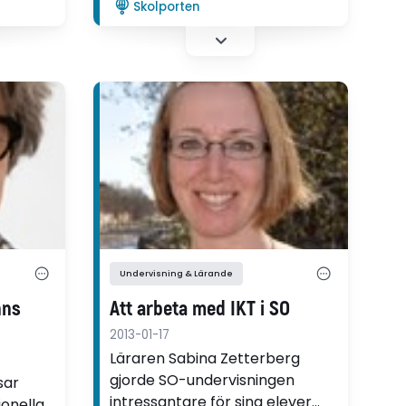
Skolporten
tt. Förr
Torunn Paulsen Dagsland
öcker,
studerat i sin avhandling.
och film
"Eleverna vill ha ett mer
nnat
relationsorienterat möte med
han.
konst. De vill att undervisningen
sker i sammanhang där de kan
vara i direkt interaktion med
konsten", säger hon.
Undervisning & Lärande
nns
Att arbeta med IKT i SO
2013-01-17
Läraren Sabina Zetterberg
gjorde SO-undervisningen
sar
intressantare för sina elever
ionella