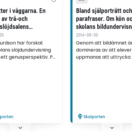
tter i väggarna. En
Bland själporträtt oc
 av trä-och
parafraser. Om kön o
slöjdsalens
skolans bildundervisn
alitet, maskulinitet
25
2014-09-30
örkroppsliganden
gurdson har forskat
Genom att bildämnet ä
lans slöjdundervisning
domineras av att eleve
n ett genusperspektiv. På
uppmanas att uttrycka 
sätt lever gamla
personlighet och sina k
ällningar om
framstår ämnet som fem
stran kvar i trä- och
Tydligare ramar skulle 
slöjdsalen?
mindre könsstereotyp
undervisning, menar Sti
Wikberg, forskare vid 
universitet.
lporten
Skolporten