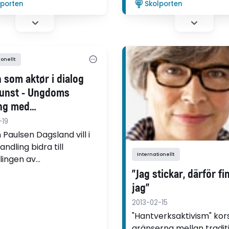
lporten
Skolporten
mer interaktivt arbetssä
använde man mer loggb
men nu kan text, bilder 
användas på ett helt a
sätt än tidigare”, säger 
ionellt
 som aktør i dialog
unst - Ungdoms
ing med
undervisningens
-19
d og metode i faget
Paulsen Dagsland vill i
 og håndverk i norsk
andling bidra till
Internationellt
lingen av
skole
idaktiken i det norska
"Jag stickar, därför fi
koleämnet konst och
jag"
rk. Resultaten visar att
2013-02-15
hög tid för en
"Hantverksaktivism" kor
idaktisk nyorientering
gränserna mellan tradit