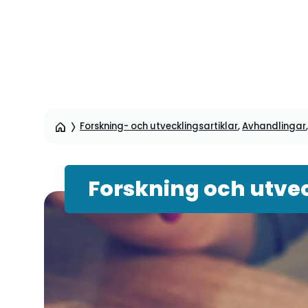
Hoppa
till
sidinnehåll
Forskning- och utvecklingsartiklar
,
Avhandlingar
Forskning och utvec