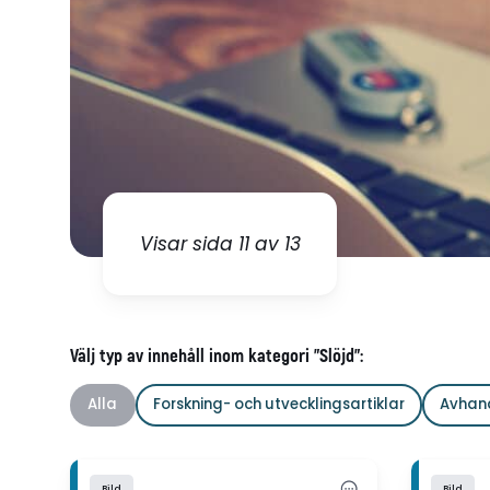
Visar sida 11 av 13
Välj typ av innehåll inom kategori "Slöjd":
Alla
Forskning- och utvecklingsartiklar
Avhan
Bild
Bild