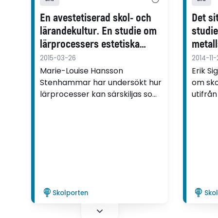
En avestetiserad skol- och
Det si
lärandekultur. En studie om
studie
lärprocessers estetiska
metall
dimensioner
materi
2015-03-26
2014-11-
och f
Marie-Louise Hansson
Erik Si
Stenhammar har undersökt hur
om sko
lärprocesser kan särskiljas som
utifrå
estetiska eller inte, samt hur
vilket 
sambandet ser ut mellan olika
förest
skolämnen och lärprocessers
mansfo
innehåll.
metall
Skolporten
Sko