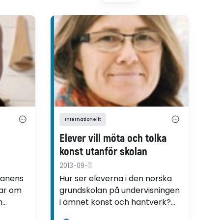
Internationellt
Elever vill möta och tolka
konst utanför skolan
2013-09-11
kanens
Hur ser eleverna i den norska
lar om
grundskolan på undervisningen
n
i ämnet konst och hantverk?
vit ett
Den frågan har forskaren