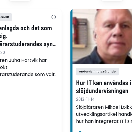
ionellt
lanlagda och det som
sig.
lärarstuderandes syn
ervisning i teknisk
-30
ren Juha Hartvik har
ökt
Undervisning & Lärande
ärarstuderande som valt
 slöjd som sitt
Hur IT kan användas i
isningsämne.
slöjdundervisningen
lingen visar att
2013-11-14
ärarstuderande har en
Slöjdläraren Mikael Loik
dig och ofta tydligt
utvecklingsartikel hand
, bild av slöjdämnets
hur han integrerat IT i si
svillkor, ambitioner,
undervisning. ”Det har bli
ll och upplägg.