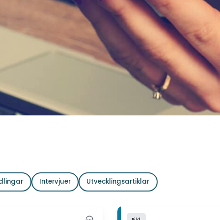
dlingar
Intervjuer
Utvecklingsartiklar
Bild