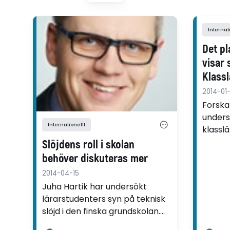
Internat
Det p
visar 
Klass
på und
2014-01
slöjd
Forska
unders
Internationellt
klassl
teknisk
Slöjdens roll i skolan
underv
behöver diskuteras mer
Avhand
2014-04-15
klassl
Juha Hartik har undersökt
mångsi
lärarstudenters syn på teknisk
uttalad
slöjd i den finska grundskolan.
existen
Han konstaterar att en mer
innehå