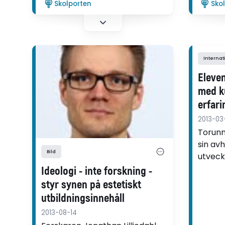
Skolporten
Sko
mångsidig dialog om
slöjdämnet i lärarutbildningen
behövs.
Internat
Eleven
med k
erfar
kunst
2013-03
innhol
Torunn 
kunst
sin avh
Bild
utveck
grunn
ämnesd
Ideologi - inte forskning -
grunds
styr synen på estetiskt
hantve
utbildningsinnehåll
det är 
2013-08-14
ämnesd