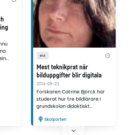
h
ch
ing
nnu
rna
Bild
sin
änslor
Mest teknikprat när
inint.
bilduppgifter blir digitala
ge en
2014-09-23
Forskaren Catrine Björck har
na
studerat hur tre bildlärare i
Umeå
grundskolan didaktiskt
arrangerar sin undervisning när
Skolporten
eleverna jobbar med digital
teknik.