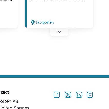
genom att lägga ut
elevuppgifter i form av filmklipp
enar
på en blogg. "Eleverna började
t om
jobba spontant utan att jag
entliga
Skolporten
behövde starta upp dem. Det
var en kreativ och positiv
 nya
stämning när man kom in i
tanför
klassrummet", säger hon.
",
takt
porten AB
United Spaces