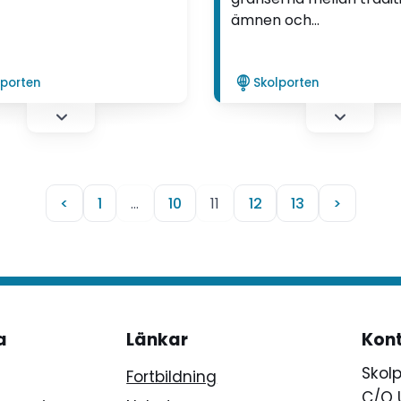
t gäller ungdomars möte
ämnen och
nstverk i skolan:
utbildningssystemet, m
lingen bör gå mot ett
Marie Koch, som forska
gdomskulturellt innehåll.
textil gatukonst i det off
lporten
Skolporten
rummet. "Avhandlingen
diskuterar en modell för
perspektiv på lärande u
formella rum för lärande
säger hon.
<
1
…
10
11
12
13
>
a
Länkar
Kon
Skol
Fortbildning
C/O 