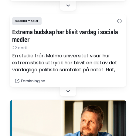
demands and institutional expectations shape
communication strategies. (pdf)
Sociala medier
Extrema budskap har blivit vardag i sociala
medier
22 april
En studie från Malmö universitet visar hur
extremistiska uttryck har blivit en del av det
vardagliga politiska samtalet på nätet. Hat,
hot och våldsbejakande budskap sprids öppet
Forskning.se
i sociala mediers kommentarsfält – ofta utan
att ifrågasättas.