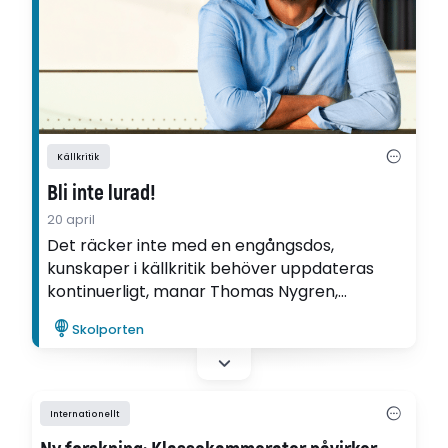
Källkritik
Bli inte lurad!
20 april
Det räcker inte med en engångsdos,
kunskaper i källkritik behöver uppdateras
kontinuerligt, manar Thomas Nygren,
didaktikprofessor och tidigare historie- och
Skolporten
samhällskunskapslärare.
Internationellt