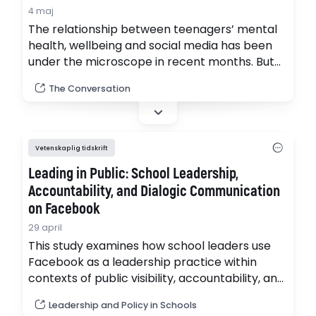
4 maj
The relationship between teenagers’ mental
health, wellbeing and social media has been
under the microscope in recent months. But
the discussions and debates are ignoring one
The Conversation
vital detail: teenagers aren’t all the same.
Factors like location and household income
can define their relationship to tech, as well as
how it impacts their mental health.
Vetenskaplig tidskrift
Leading in Public: School Leadership,
Accountability, and Dialogic Communication
on Facebook
29 april
This study examines how school leaders use
Facebook as a leadership practice within
contexts of public visibility, accountability, and
governance. Drawing on dialogic public
Leadership and Policy in Schools
relations theory, it explores how policy