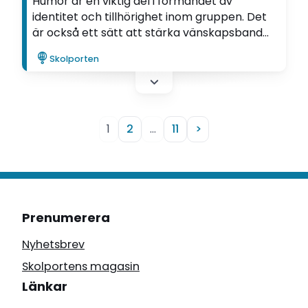
Humor är en viktig del i formandet av
identitet och tillhörighet inom gruppen. Det
är också ett sätt att stärka vänskapsband
och tänja på gränser, hos tjejer precis som
Skolporten
hos killar, visar Martina Wikstens avhandling.
1
2
…
11
>
Prenumerera
Nyhetsbrev
Skolportens magasin
Länkar