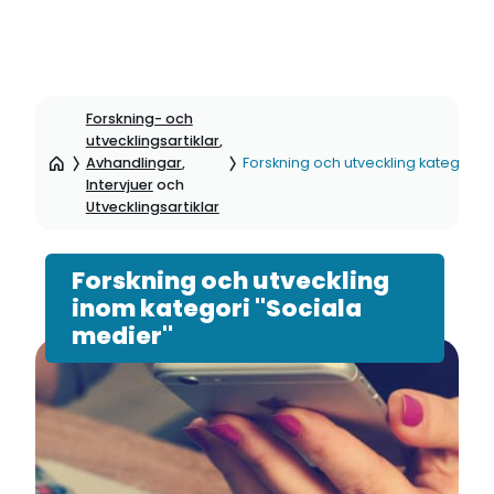
Hoppa
till
Forskning- och
sidinnehåll
utvecklingsartiklar
,
Avhandlingar
,
Forskning och utveckling kategori:
Intervjuer
och
Utvecklingsartiklar
Forskning och utveckling
inom kategori "Sociala
medier"