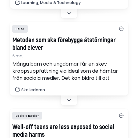
Learning, Media & Technology
qualitative design: social media use in the
classroom, school leadership practice, and
writing practices in multilingual classrooms.
Hälsa
Metoden som ska förebygga ätstörningar
bland elever
6 maj
Många barn och ungdomar får en skev
kroppsuppfattning via ideal som de hämtar
från sociala medier. Det kan bidra till att
barnen utvecklar ätstörningar. Professor Ata
Skolledaren
Ghaderi vid Karolinska institutet vill nu nå
skolledare och elevhälsoteam för att arbeta
förebyggande med metoden ”Body project”.
Sociala medier
Well-off teens are less exposed to social
media harms