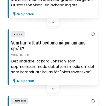
Gustafsson visar i sin avhandling att
motspråk, som återfinns både inom konsten
Skolporten
och den pedagogiska praktiken, är ett sätt
att göra det på.
Intervju
Vem har rätt att bedöma någon annans
språk?
2007-07-30
Det undrade Rickard Jonsson, som
uppmärksammade debatten i media om det
som kommit att kallas för "blattesvenskan"
och huruvida det var ett "riktigt" språk eller
Skolporten
inte. I sin avhandling studerar han språket hos
en grupp invandrarkillar i en förortsskola.
Litteracitet