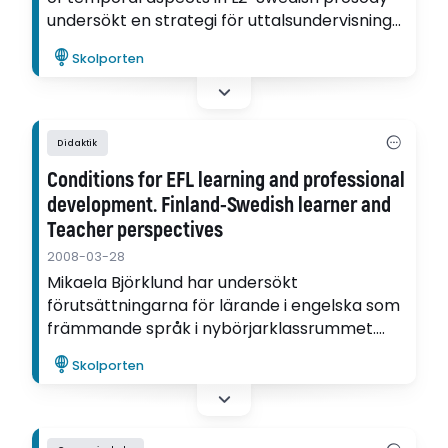
undersökt en strategi för uttalsundervisning
som prioriterar svenskans språkrytm och
Skolporten
relaterat den till kända rön kring svenskans
rytm.
Didaktik
Conditions for EFL learning and professional
development. Finland-Swedish learner and
Teacher perspectives
2008-03-28
Mikaela Björklund har undersökt
förutsättningarna för lärande i engelska som
främmande språk i nybörjarklassrummet.
Hennes avhandling visar att engelska håller
Skolporten
på att bli ett andraspråk snarare än ett
traditionellt främmande språk för många
unga elever.