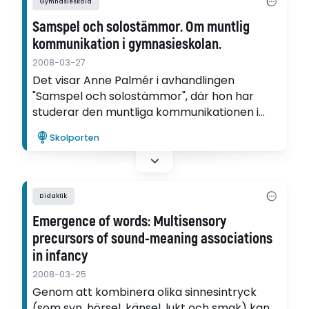
Gymnasieskola
Samspel och solostämmor. Om muntlig
kommunikation i gymnasieskolan.
2008-03-27
Det visar Anne Palmér i avhandlingen
"Samspel och solostämmor", där hon har
studerar den muntliga kommunikationen i
svenska och karaktärsämnen på
Skolporten
yrkesförberedande program i
gymnasieskolan.
Didaktik
Emergence of words: Multisensory
precursors of sound-meaning associations
in infancy
2008-03-25
Genom att kombinera olika sinnesintryck
(som syn, hörsel, känsel, lukt och smak) kan