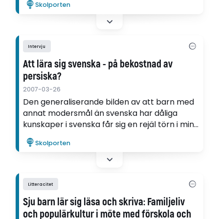
Skolporten
hem och populärkultur får oftast lämnas
utanför klassrumsdörren när de börjar
skolan.
Intervju
Att lära sig svenska - på bekostnad av
persiska?
2007-03-26
Den generaliserande bilden av att barn med
annat modersmål än svenska har dåliga
kunskaper i svenska får sig en rejäl törn i min
avhandling, säger Barbro Hagberg-Persson:
Skolporten
de förskolebarn jag har studerat hade en
mycket hög svensk språknivå.
Litteracitet
Sju barn lär sig läsa och skriva: Familjeliv
och populärkultur i möte med förskola och