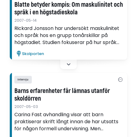
Blatte betyder kompis: Om maskulinitet och
språk i en högstadieskola
2007-05-14
Rickard Jonsson har undersökt maskulinitet
och språk hos en grupp tonårskillar på
högstadiet. Studien fokuserar på hur språk
kan användas för att skapa maskulinitet, men
Skolporten
även hur stereotypen invandrare växer fram i
den vardagliga kommunikationen i skolan.
Intervju
Barns erfarenheter får lämnas utanför
skoldörren
2007-05-03
Carina Fast avhandling visar att barn
praktiserar skrift långt innan de har utsatts
för någon formell undervisning. Men
erfarenheterna som barnen har med sig från