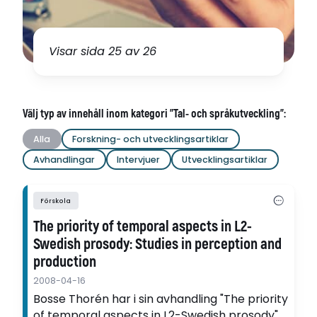
Visar sida 25 av 26
Välj typ av innehåll inom kategori "Tal- och språkutveckling":
Alla
Forskning- och utvecklingsartiklar
Avhandlingar
Intervjuer
Utvecklingsartiklar
Förskola
The priority of temporal aspects in L2-
Swedish prosody: Studies in perception and
production
2008-04-16
Bosse Thorén har i sin avhandling "The priority
of temporal aspects in L2-Swedish prosody"