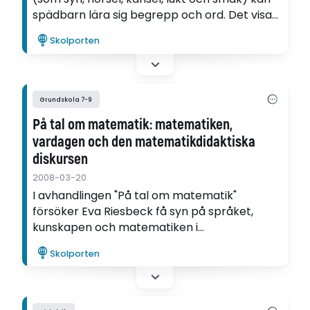
spädbarn lära sig begrepp och ord. Det visar
Eeva Klintfors i sin avhandling "Emergence of
Skolporten
words", där hon har studerat över 300
spädbarn i åldern 3-20 månader.
Grundskola 7-9
På tal om matematik: matematiken,
vardagen och den matematikdidaktiska
diskursen
2008-03-20
I avhandlingen "På tal om matematik"
försöker Eva Riesbeck få syn på språket,
kunskapen och matematiken i
matematikundervisningen. Det gör hon bland
Skolporten
annat genom att studera lärares och elevers
samtal i ett matematikklassrum.