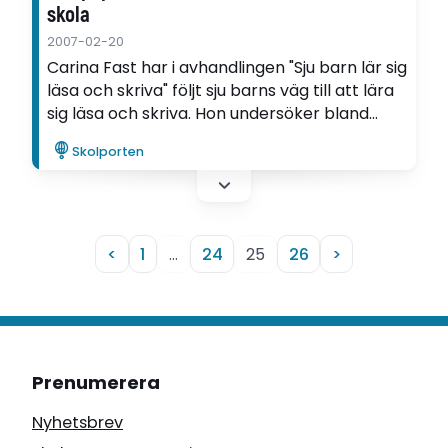
skola
2007-02-20
Carina Fast har i avhandlingen "Sju barn lär sig
läsa och skriva" följt sju barns väg till att lära
sig läsa och skriva. Hon undersöker bland
annat vilken betydelse sociala och kulturella
Skolporten
praktiker har för barns läs och
skrivkunnighet.
<
1
…
24
25
26
>
Prenumerera
Nyhetsbrev