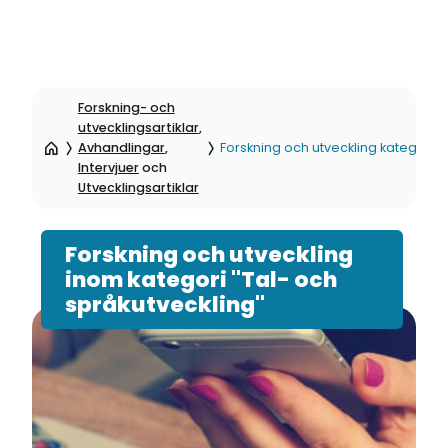
Hoppa
till
Forskning- och
sidinnehåll
utvecklingsartiklar
,
Avhandlingar
,
Forskning och utveckling kategori: 
Intervjuer
och
Utvecklingsartiklar
Forskning och utveckling
inom kategori "Tal- och
språkutveckling"