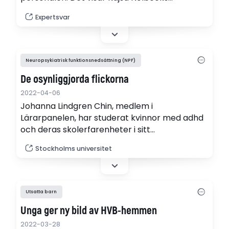
avhandling vid Göteborgs universitet. Istället
Expertsvar
för den individuella vård som ska ges är det
ofta inlåsning och kontroll som gäller.
Neuropsykiatrisk funktionsnedsättning (NPF)
De osynliggjorda flickorna
2022-04-06
Johanna Lindgren Chin, medlem i
Lärarpanelen, har studerat kvinnor med adhd
och deras skolerfarenheter i sitt
examensarbete vid Stockholms universitet
Stockholms universitet
(pdf).
Utsatta barn
Unga ger ny bild av HVB-hemmen
2022-03-28