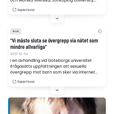
och Monika Wilinska, Jönköping University,
tittat på hur ungas relationer påverkas efter
Expertsvar
placering på låst institution.
Brott
”Vi måste sluta se övergrepp via nätet som
mindre allvarliga”
2021-12-03
I en avhandling vid Göteborgs universitet
ifrågasätts uppfattningen att sexuella
övergrepp mot barn som sker via internet
skulle vara mindre allvarliga än de som sker
Expertsvar
utanför nätet. Tvärtom finns omständigheter
som kan komplicera påverkan av
övergreppen.