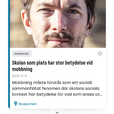
Arbetsmiljö
Skolan som plats har stor betydelse vid
mobbning
2021-11-11
Mobbning måste förstås som ett socialt
sammanflätat fenomen där skolans sociala
kontext har betydelse för vad som anses och
värderas som normalt eller annorlunda. Det
Skolporten
menar Joakim Strindberg som forskat om
mellanstadieelevers erfarenheter av och