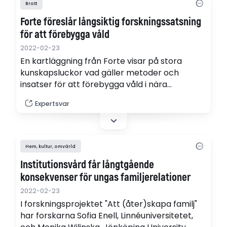
Brott
Forte föreslår långsiktig forskningssatsning
för att förebygga våld
2022-02-23
En kartläggning från Forte visar på stora
kunskapsluckor vad gäller metoder och
insatser för att förebygga våld i nära
relationer samt hedersrelaterat våld och
Expertsvar
förtryck. Därför behövs en strategisk
forskningssatsning på området.
Hem, kultur, omvärld
Institutionsvård får långtgående
konsekvenser för ungas familjerelationer
2022-02-23
I forskningsprojektet "Att (åter)skapa familj"
har forskarna Sofia Enell, Linnéuniversitetet,