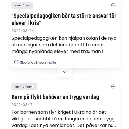
Nyanlända
"Specialpedagogiken bör ta större ansvar för
elever i kris"
2022-03-24
Specialpedagogiken kan hjälpa skolan i de nya
utmaningar som det innebär att ta emot
många nyanlända elever med trauman i
bagaget. Men då behövs en utökad syn på
Skola och samhälle
specialpedagogers uppdrag i skolan, skriver
Gunilla Lindqvist, lärare, specialpedagog och
docent i pedagogik.
Internationellt
Barn på flykt behöver en trygg vardag
2022-03-17
För barnen som flyr kriget i Ukraina är det
viktigt att snabbt få en fungerande och trygg
vardag i det nya hemlandet. Det påverkar hur