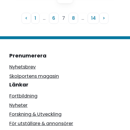
reflektioner kring mobbning.
<
1
…
6
7
8
…
14
>
Prenumerera
Nyhetsbrev
Skolportens magasin
Länkar
Fortbildning
Nyheter
Forskning & Utveckling
För utställare & annonsörer