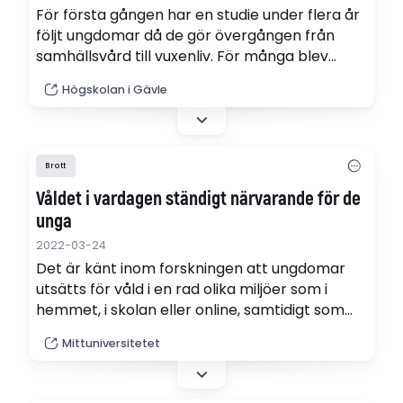
För första gången har en studie under flera år
följt ungdomar då de gör övergången från
samhällsvård till vuxenliv. För många blev
placeringen en vändpunkt.
Högskolan i Gävle
Brott
Våldet i vardagen ständigt närvarande för de
unga
2022-03-24
Det är känt inom forskningen att ungdomar
utsätts för våld i en rad olika miljöer som i
hemmet, i skolan eller online, samtidigt som
våldet ofta normaliseras. I projektet "Våld i
Mittuniversitetet
Vardagen" tar Sara Skott, docent i kriminologi,
ett helhetsgrepp över de ungas situation.