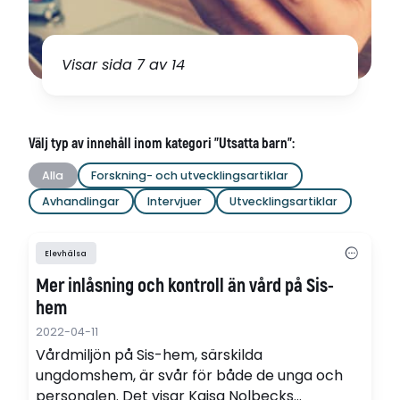
Visar sida 7 av 14
Välj typ av innehåll inom kategori "Utsatta barn":
Alla
Forskning- och utvecklingsartiklar
Avhandlingar
Intervjuer
Utvecklingsartiklar
Elevhälsa
Mer inlåsning och kontroll än vård på Sis-
hem
2022-04-11
Vårdmiljön på Sis-hem, särskilda
ungdomshem, är svår för både de unga och
personalen. Det visar Kajsa Nolbecks