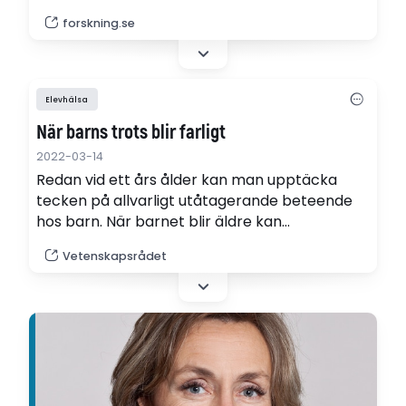
de hanterar den svåra situation de hamnat i,
forskning.se
menar Henry Ascher, professor i
folkhälsovetenskap vid Göteborgs universitet.
Elevhälsa
När barns trots blir farligt
2022-03-14
Redan vid ett års ålder kan man upptäcka
tecken på allvarligt utåtagerande beteende
hos barn. När barnet blir äldre kan
aggressiviteten leda till stora problem. Med
Vetenskapsrådet
tidiga insatser har man en chans att vända
utvecklingen.