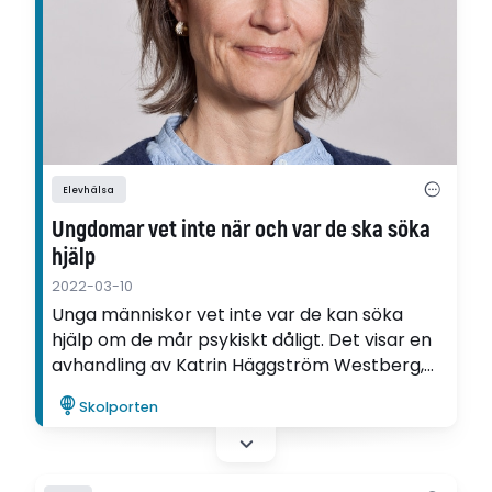
Elevhälsa
Ungdomar vet inte när och var de ska söka
hjälp
2022-03-10
Unga människor vet inte var de kan söka
hjälp om de mår psykiskt dåligt. Det visar en
avhandling av Katrin Häggström Westberg,
som tycker att det borde skapas en samlad
Skolporten
vård för unga.