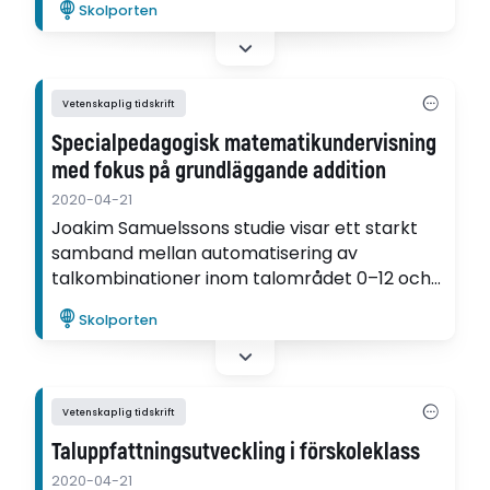
Skolporten
lärplattformar.
Vetenskaplig tidskrift
Specialpedagogisk matematikundervisning
med fokus på grundläggande addition
2020-04-21
Joakim Samuelssons studie visar ett starkt
samband mellan automatisering av
talkombinationer inom talområdet 0–12 och
elevernas förmåga att beräkna tvåsiffriga
Skolporten
additioner och subtraktioner samt med
problemlösning.
Vetenskaplig tidskrift
Taluppfattningsutveckling i förskoleklass
2020-04-21