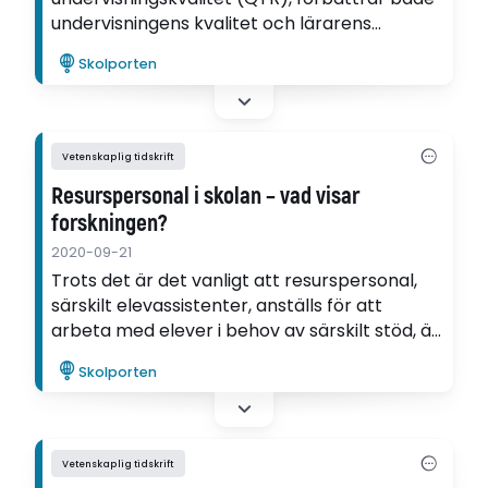
undervisningens kvalitet och lärarens
engagemang. Det konstaterar författarna
Skolporten
Henrik Lindqvist och Jennifer Gore som i sin
artikel diskuterar metodens relevans för
svensk skola.
Vetenskaplig tidskrift
Resurspersonal i skolan – vad visar
forskningen?
2020-09-21
Trots det är det vanligt att resurspersonal,
särskilt elevassistenter, anställs för att
arbeta med elever i behov av särskilt stöd, är
arbetsuppgifterna är sällan tydligt
Skolporten
formulerade. Det konstaterar Henrik
Lindqvist, Rickard Östergren och Lotta Holme i
en forskningsöversikt om resurspersonal i
skolan.
Vetenskaplig tidskrift