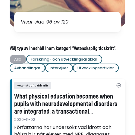
Visar sida 96 av 120
Välj typ av innehåll inom kategori "Vetenskaplig tidskrift":
Alla
Forskning- och utvecklingsartiklar
Avhandlingar
Intervjuer
Utvecklingsartiklar
Vetenskaplig tidskrift
What physical education becomes when
pupils with neurodevelopmental disorders
are integrated: a transactional
understanding
2020-11-02
Författarna har undersökt vad idrott och
hälsa blir när elever med NPF-diagnoser