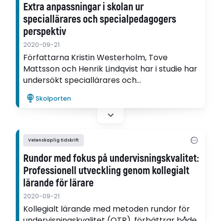
Extra anpassningar i skolan ur
speciallärares och specialpedagogers
perspektiv
2020-09-21
Författarna Kristin Westerholm, Tove
Mattsson och Henrik Lindqvist har i studie har
undersökt speciallärares och
specialpedagogers erfaren­heter av arbete
Skolporten
med extra anpassningar. Resultaten visar
bland annat att yrkesgrupperna har tilltro till
insatsen.
Vetenskaplig tidskrift
Rundor med fokus på undervisningskvalitet:
Professionell utveckling genom kollegialt
lärande för lärare
2020-09-21
Kollegialt lärande med metoden rundor för
undervisningskvalitet (QTR), förbättrar både