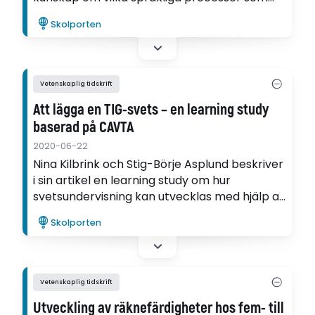
sker i en läs- och skrivundervisning i form av
Skolporten
kollaborativa berättaraktiviteter med en
interaktiv skrivtavla.
Vetenskaplig tidskrift
Att lägga en TIG-svets – en learning study
baserad på CAVTA
2020-06-22
Nina Kilbrink och Stig-Börje Asplund beskriver
i sin artikel en learning study om hur
svetsundervisning kan utvecklas med hjälp av
samtalsanalys och variationsteori.
Skolporten
Vetenskaplig tidskrift
Utveckling av räknefärdigheter hos fem- till