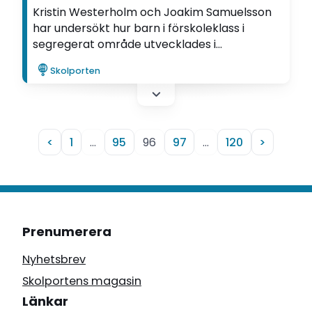
Kristin Westerholm och Joakim Samuelsson
har undersökt hur barn i förskoleklass i
segregerat område utvecklades i
grundläggande matematik jämfört med
Skolporten
jämnåriga elever i mindre segregerat
område.
<
1
…
95
96
97
…
120
>
Prenumerera
Nyhetsbrev
Skolportens magasin
Länkar