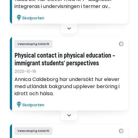
integreras i undervisningen i termer av
inkludering och exkludering. Studien tar ett
Skolporten
elevperspektiv och utgångspunkten är
svårigheterna med inkludering av mer
’osynliga’ funktionsvariationer.
Vetenskaplig tidskrift
Physical contact in physical education –
immigrant students’ perspectives
2020-10-19
Annica Caldeborg har undersökt hur elever
med utländsk bakgrund upplever beröring i
idrott och hälsa.
Skolporten
Vetenskaplig tidskrift