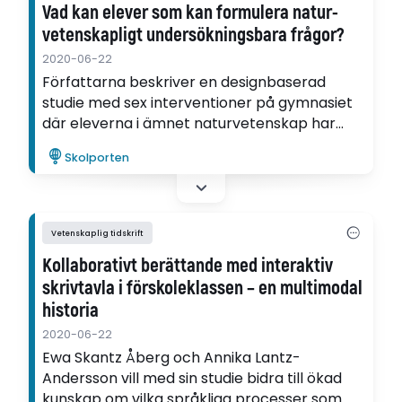
Vad kan elever som kan formulera natur-
vetenskapligt undersökningsbara frågor?
2020-06-22
Författarna beskriver en designbaserad
studie med sex interventioner på gymnasiet
där eleverna i ämnet naturvetenskap har
fått i uppgift att formulera
Skolporten
undersökningsbara frågor. Den
forskningsfråga som undersöks är vilka
kvalitativa aspekter av kunnande kommer till
uttryck i gymnasieelevers arbete med att
Vetenskaplig tidskrift
formulera naturvetenskapligt
Kollaborativt berättande med interaktiv
undersökningsbara frågor.
skrivtavla i förskoleklassen – en multimodal
historia
2020-06-22
Ewa Skantz Åberg och Annika Lantz-
Andersson vill med sin studie bidra till ökad
kunskap om vilka språkliga processer som