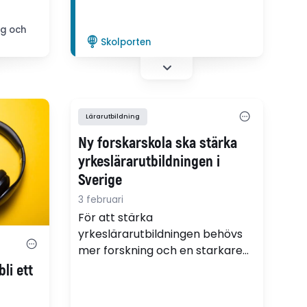
kapa
ng och
ådan
Skolporten
Lärarutbildning
Ny forskarskola ska stärka
yrkeslärarutbildningen i
Sverige
3 februari
För att stärka
yrkeslärarutbildningen behövs
mer forskning och en starkare
koppling mellan skola, arbetsliv
li ett
och lärarutbildning. Därför
etableras nu Forskarskolan för