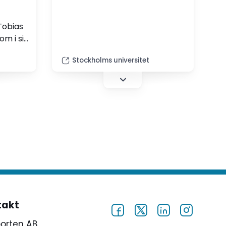
yrkesdidaktik och skola,
arbetsliv och lärarutbildning i
Tobias
samverkan (FYSALIS).
om i sin
Forskningen riktar sig till
hur
lärarutbildare inom
Stockholms universitet
yrkeslärarprogrammen och
kommer att bedrivas i
samabete mellan fem
 vardag
universitet och högskolor i
man
Sverige.
vilka
ocessen
r
er
takt
porten AB