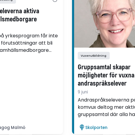
 eleverna aktiva
lsmedborgare
på yrkesprogram får inte
örutsättningar att bli
 samhällsmedborgare
Vuxenutbildning
ver på
leförberedande
Gruppsamtal skapar
. Det framgår i en ny
möjligheter för vuxna
ling av Sara Brommesson
andraspråkselever
kolan i Kristianstad.
9 juni
Andraspråkseleverna p
komvux deltog mer aktiv
gruppsamtal där alla h
svenska som andrasprå
agog Malmö
Skolporten
visar Eva-Lena Ståls av