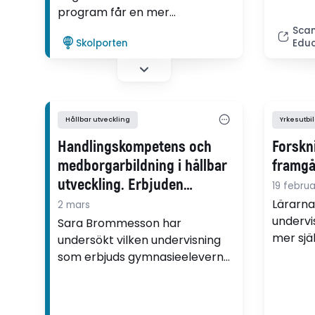
program får en mer
undersökande och kritiskt
Scan
Skolporten
Educ
resonerande undervisning om
hållbar utveckling, medan
elever på yrkesförberedande
program får en undervisning i
samma ämne som är mer
Hållbar utveckling
Yrkesutbi
faktabaserad. Det visar Sara
Handlingskompetens och
Forskn
Brommessons avhandling.
medborgarbildning i hållbar
framgå
utveckling. Erbjuden
19 februa
undervisning i
Lärarna 
2 mars
naturkunskapsämnet
undervi
Sara Brommesson har
mer sjä
undersökt vilken undervisning
vinster
som erbjuds gymnasieeleverna
lärare u
inom ramen för hållbar
samver
utveckling och
special
medborgarbildning i ämnet