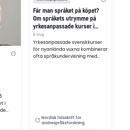
Får man språket på köpet?
Om språkets utrymme på
yrkesanpassade kurser i
svenska
6 maj
Yrkesanpassade svenskkurser
för nyanlända vuxna kombinerar
ofta språkundervisning med
praktik, utifrån antagandet att
vistelse på en arbetsplats
främjar utvecklingen av ett
yrkesspråk. Forskning visar dock
att praktik sällan rymmer
å
explicit språkträning. Dessutom
t i
befaras särskilda kurser i
ade
yrkessvenska ge nischade
k. Det
Nordisk tidsskrift for
språkkunskaper på bekostnad
andrespråksforskning
handling
av en bredare allmän