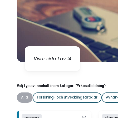
Visar sida 1 av 14
Välj typ av innehåll inom kategori "Yrkesutbildning":
Alla
Forskning- och utvecklingsartiklar
Avhan
Matematik
Hållbar u