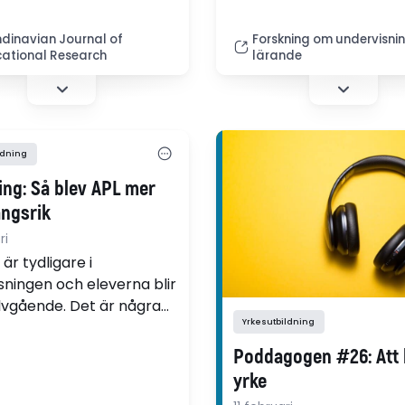
dessa aspekter för att s
dinavian Journal of
Forskning om undervisni
förutsättningar för en s
ational Research
lärande
förståelse. (pdf)
ldning
ing: Så blev APL mer
ngsrik
ri
är tydligare i
sningen och eleverna blir
lvgående. Det är några
Yrkesutbildning
 med ett projekt där
tvecklar APL i
Poddagogen #26: Att b
kan med
yrke
pedagoger, handledare