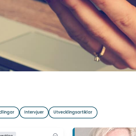
dlingar
Intervjuer
Utvecklingsartiklar
tveckling