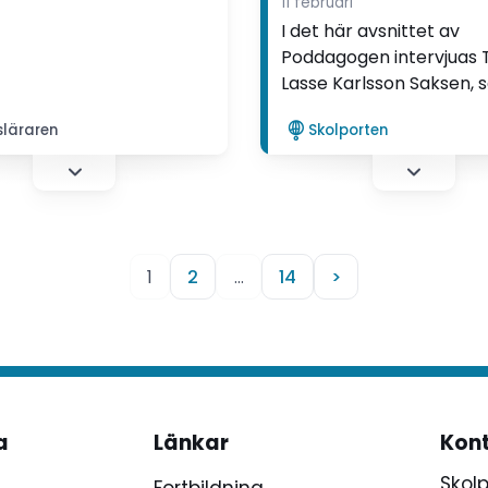
11 februari
skare.
I det här avsnittet av
Poddagogen intervjuas 
Lasse Karlsson Saksen, s
avhandling undersöker 
släraren
Skolporten
yrkesidentitet formas i
utbildning och arbetsliv.
Samtalet rör sig mellan
profession, praktik och
– och handlar om hur 
socialiseras in i ett yrke, 
1
2
…
14
>
normer som präglar pr
och vad som händer nä
utbildningens ideal möt
verklighetens krav.
a
Länkar
Kon
Skol
Fortbildning