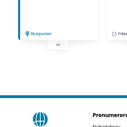
och for
naturkunskap.
Skolporten
Yrke
Prenumerer
Nyhetsbrev