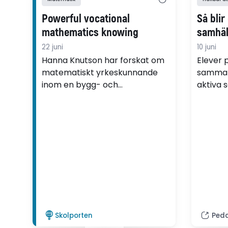
Powerful vocational
Så blir
mathematics knowing
samhäl
22 juni
10 juni
Hanna Knutson har forskat om
Elever 
matematiskt yrkeskunnande
samma f
inom en bygg- och
aktiva
anläggningsrelaterad
som ele
utbildningskontext.
högsko
program
avhand
på Högs
Skolporten
Ped