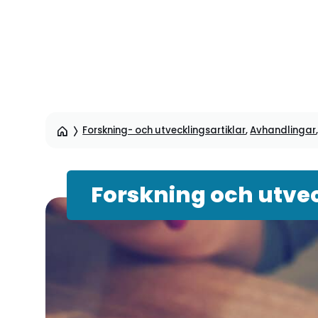
Hoppa
till
sidinnehåll
Forskning- och utvecklingsartiklar
,
Avhandlingar
Forskning och utvec