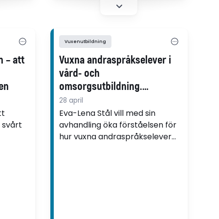
ård- och
språkfärdighet. Denna studie
nvänder
undersöker möjligheter till
ch
explicit språkträning i…
r.
Vuxenutbildning
n – att
Vuxna andraspråkselever i
vård- och
en
omsorgsutbildning.
Komplexitet i uppgifter och
28 april
kunskapskrav samt
tt
Eva-Lena Stål vill med sin
 svårt
bearbetning av
avhandling öka förståelsen för
hur vuxna andraspråkselever
ämnesinnehåll och
n genom
bearbetar ämnesinnehåll och
deltagande i
ka
deltar i undervisningsaktiviteter.
smågruppsarbete
 för att
åelse av
o och
ersöka
hantera