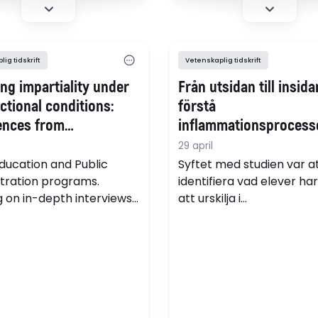
om hur vuxna elever i v
omsorgsutbildningen a
språket för att förstå o
utveckla yrkeskunskape
ig tidskrift
Vetenskaplig tidskrift
ng impartiality under
Från utsidan till insida
ctional conditions:
förstå
ences from
inflammationsprocess
sional education in
29 april
rk
Education and Public
Syftet med studien var a
tration programs.
identifiera vad elever har
 on in-depth interviews
att urskilja i
ur educators, the study
inflammationsprocesse
s how impartiality is
att undersöka vilka kritis
ted in response to
aspekter som är centrala
 student backgrounds
de ska utveckla en först
itutional
samverkan mellan makr
tions. (pdf)
mikronivå, samt att und
hur undervisningen kan 