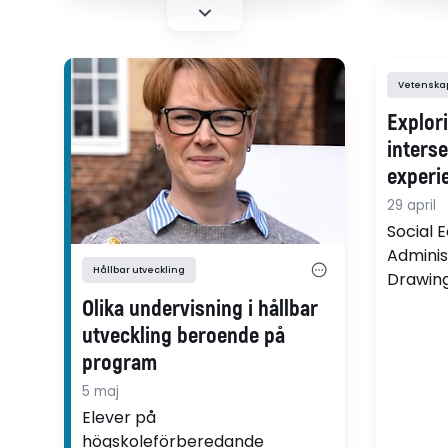
Vetenskapl
Explori
interse
experi
profes
29 april
Denma
Social 
Adminis
Hållbar utveckling
Drawing
with fo
Olika undervisning i hållbar
explore
utveckling beroende på
negotia
program
diverse
5 maj
and inst
Elever på
expecta
högskoleförberedande