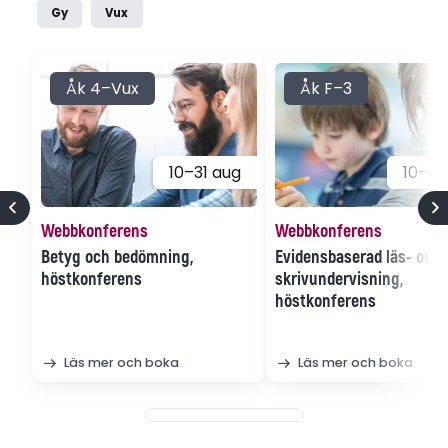
Gy
Vux
Åk 4–Vux
Åk F–3
10–31 aug
10–31
Webbkonferens
Webbkonferens
Betyg och bedömning,
Evidensbaserad läs- och
höstkonferens
skrivundervisning,
höstkonferens
Läs mer och boka
Läs mer och boka