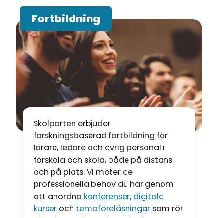
Fortbildning
F
o
r
t
b
Skolporten erbjuder
i
forskningsbaserad fortbildning för
l
lärare, ledare och övrig personal i
förskola och skola, både på distans
d
och på plats. Vi möter de
professionella behov du har genom
n
att anordna
konferenser
,
digitala
kurser
och
temaföreläsningar
som rör
i