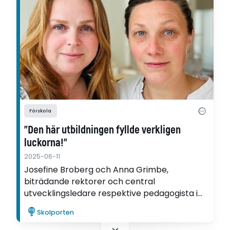
Förskola
”Den här utbildningen fyllde verkligen
luckorna!”
2025-06-11
Josefine Broberg och Anna Grimbe,
biträdande rektorer och central
utvecklingsledare respektive pedagogista i
Södertälje kommun, som genomfört den
Skolporten
digitala kursen Andraspråksutveckling i
förskolan med kursledare Anniqa Sandell