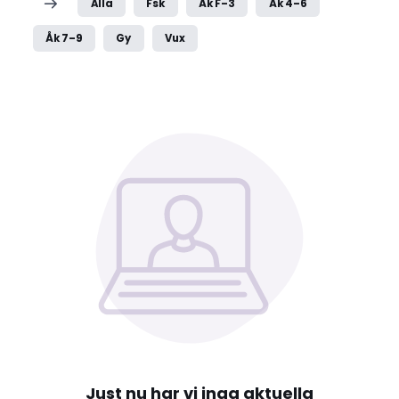
Alla
Fsk
Åk F–3
Åk 4–6
Åk 7–9
Gy
Vux
Just nu har vi inga aktuella