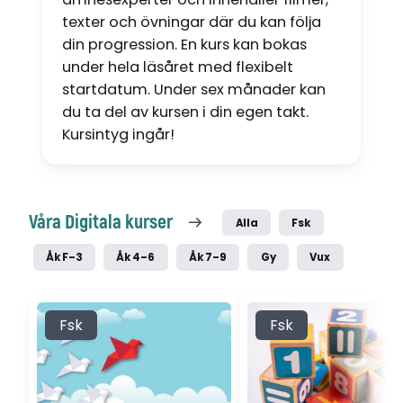
texter och övningar där du kan följa
din progression. En kurs kan bokas
under hela läsåret med flexibelt
startdatum. Under sex månader kan
du ta del av kursen i din egen takt.
Kursintyg ingår!
Våra Digitala kurser
Alla
Fsk
Åk F–3
Åk 4–6
Åk 7–9
Gy
Vux
Fsk
Fsk