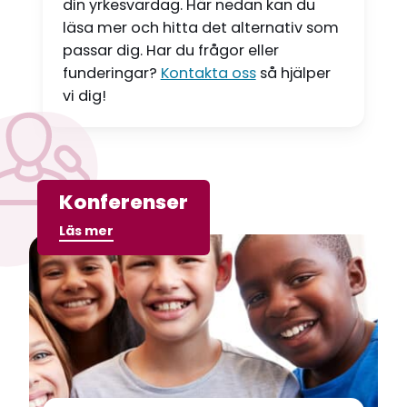
din yrkesvardag. Här nedan kan du
n
läsa mer och hitta det alternativ som
passar dig. Har du frågor eller
g
funderingar?
Kontakta oss
så hjälper
vi dig!
Konferenser
Läs mer