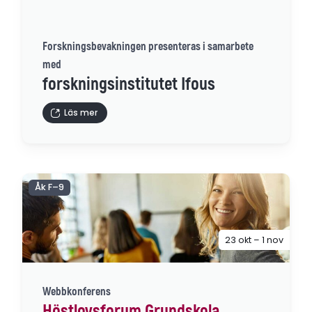
Forskningsbevakningen presenteras i samarbete
med
forskningsinstitutet Ifous
Läs mer
Åk F–9
23 okt – 1 nov
Webbkonferens
Höstlovsforum Grundskola