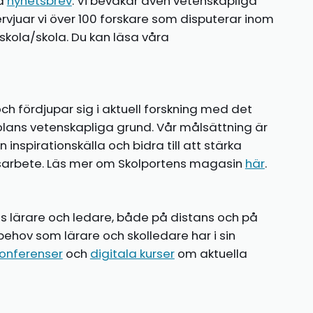
ia
nyhetsbrev
. Vi bevakar även vetenskapliga
ntervjuar vi över 100 forskare som disputerar inom
kola/skola. Du kan läsa våra
ch fördjupar sig i aktuell forskning med det
olans vetenskapliga grund. Vår målsättning är
nspirationskälla och bidra till att stärka
gsarbete. Läs mer om Skolportens magasin
här
.
ns lärare och ledare, både på distans och på
behov som lärare och skolledare har i sin
onferenser
och
digitala kurser
om aktuella