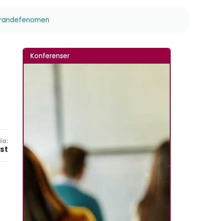
lärandefenomen
Konferenser
la:
st