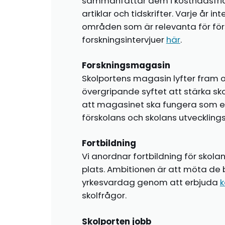
sammanfattar dem i kostnadsfr
artiklar och tidskrifter. Varje år i
områden som är relevanta för förs
forskningsintervjuer
här
.
Forskningsmagasin
Skolportens magasin lyfter fram o
övergripande syftet att stärka sk
att magasinet ska fungera som en i
förskolans och skolans utvecklin
Fortbildning
Vi anordnar fortbildning för skola
plats. Ambitionen är att möta de 
yrkesvardag genom att erbjuda
k
skolfrågor.
Skolporten jobb