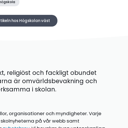
 högskola
rtikeln hos Högskolan väst
kt, religiöst och fackligt obundet
ärna är omvärldsbevakning och
 verksamma i skolan.
llor, organisationer och myndigheter. Varje
te skolnyheterna på vår webb samt