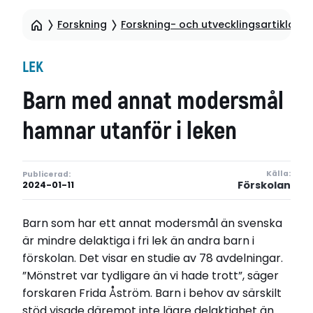
Forskning
Forskning- och utvecklingsartiklar
LEK
Barn med annat modersmål
hamnar utanför i leken
Källa:
Publicerad:
Förskolan
2024-01-11
Barn som har ett annat modersmål än svenska
är mindre delaktiga i fri lek än andra barn i
förskolan. Det visar en studie av 78 avdelningar.
”Mönstret var tydligare än vi hade trott”, säger
forskaren Frida Åström. Barn i behov av särskilt
stöd visade däremot inte lägre delaktighet än