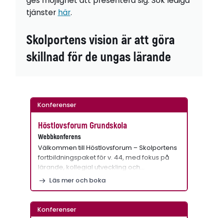
ges möjlighet att presentera sig. Sök lediga
tjänster
här
.
Skolportens vision är att göra
skillnad för de ungas lärande
Konferenser
Höstlovsforum Grundskola
Webbkonferens
Välkommen till Höstlovsforum – Skolportens
fortbildningspaket för v. 44, med fokus på
lärande, kollegial utveckling och…
Läs mer och boka
Konferenser