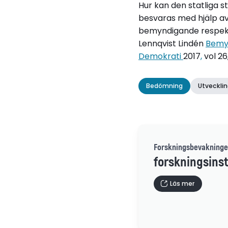
Hur kan den statliga s
besvaras med hjälp av
bemyndigande respekti
Lennqvist Lindén
Bemyn
Demokrati
2017
,
vol 26,
Bedömning
Utvecklin
Forskningsbevakninge
forskningsinst
Läs mer