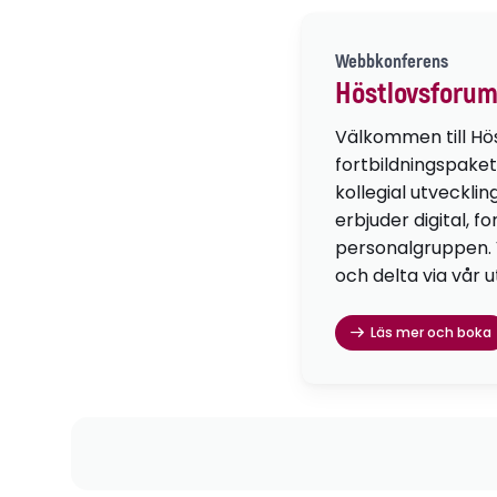
Webbkonferens
Höstlovsforum
Välkommen till Hö
fortbildningspaket
kollegial utvecklin
erbjuder digital, f
personalgruppen. Vä
och delta via vår u
Läs mer och boka