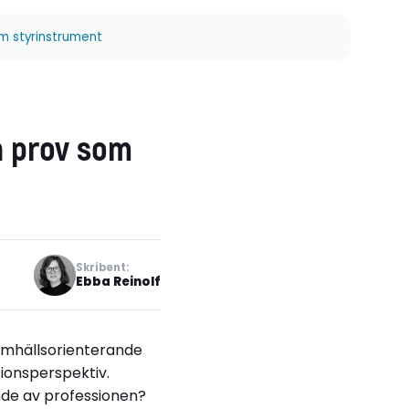
m styrinstrument
a prov som
Skribent:
Ebba Reinolf
samhällsorienterande
ionsperspektiv.
nde av professionen?