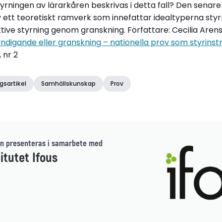
tyrningen av lärarkåren beskrivas i detta fall? Den senare
 ett teoretiskt ramverk som innefattar idealtyperna st
ve styrning genom granskning. Författare: Cecilia Aren
digande eller granskning – nationella prov som styrins
 nr 2
gsartikel
Samhällskunskap
Prov
n presenteras i samarbete med
itutet Ifous