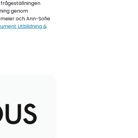
 frågeställningen
yrning genom
smeier och Ann-Sofie
trument
Utbildning &