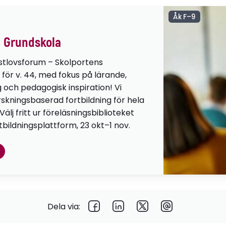
Åk F–9
 Grundskola
stlovsforum – Skolportens
 för v. 44, med fokus på lärande,
g och pedagogisk inspiration! Vi
orskningsbaserad fortbildning för hela
lj fritt ur föreläsningsbiblioteket
tbildningsplattform, 23 okt–1 nov.
Dela via: