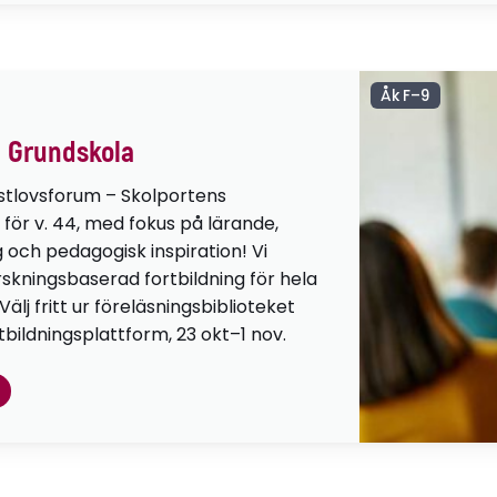
Åk F–9
 Grundskola
stlovsforum – Skolportens
 för v. 44, med fokus på lärande,
g och pedagogisk inspiration! Vi
orskningsbaserad fortbildning för hela
lj fritt ur föreläsningsbiblioteket
tbildningsplattform, 23 okt–1 nov.