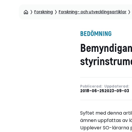
Forskning
Forskning- och utvecklingsartiklar
BEDÖMNING
Bemyndigand
styrinstrum
Publicerad:
Uppdaterad:
2018-06-25
2023-09-03
Syftet med denna artik
ämnen uppfattas av lär
Upplever SO-lärarna p