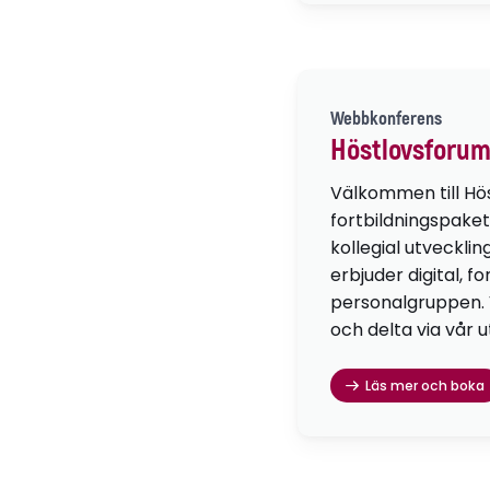
Webbkonferens
Höstlovsforum
Välkommen till Hö
fortbildningspaket
kollegial utvecklin
erbjuder digital, f
personalgruppen. Vä
och delta via vår u
Läs mer och boka