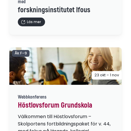
med
forskningsinstitutet Ifous
Läs mer
Åk F–9
23 okt – 1 nov
Webbkonferens
Höstlovsforum Grundskola
Välkommen till Höstlovsforum –
Skolportens fortbildningspaket för v. 44,