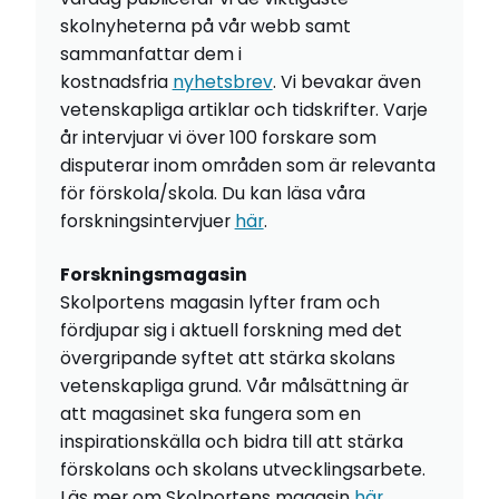
skolnyheterna på vår webb samt
sammanfattar dem i
kostnadsfria
nyhetsbrev
. Vi bevakar även
vetenskapliga artiklar och tidskrifter. Varje
år intervjuar vi över 100 forskare som
disputerar inom områden som är relevanta
för förskola/skola. Du kan läsa våra
forskningsintervjuer
här
.
Forskningsmagasin
Skolportens magasin lyfter fram och
fördjupar sig i aktuell forskning med det
övergripande syftet att stärka skolans
vetenskapliga grund. Vår målsättning är
att magasinet ska fungera som en
inspirationskälla och bidra till att stärka
förskolans och skolans utvecklingsarbete.
Läs mer om Skolportens magasin
här
.