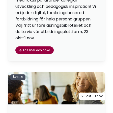
med fokus på lärande, kollegial
utveckling och pedagogisk inspiration! Vi
erbjuder digital, forskningsbaserad
fortbildning för hela personalgruppen.
Välj fritt ur föreläsningsbiblioteket och
delta via vår utbildningsplattform, 23
okt–1 nov.
Läs mer och boka
Åk F–9
23 okt – 1 nov