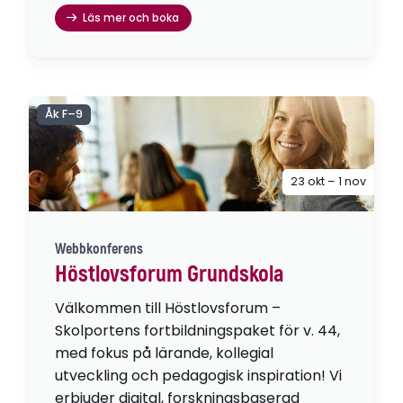
Läs mer och boka
Åk F–9
23 okt – 1 nov
Webbkonferens
Höstlovsforum Grundskola
Välkommen till Höstlovsforum –
Skolportens fortbildningspaket för v. 44,
med fokus på lärande, kollegial
utveckling och pedagogisk inspiration! Vi
erbjuder digital, forskningsbaserad