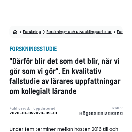
Hoppa
till
Forskning
Forskning- och utvecklingsartiklar
Forskni
sidinnehåll
FORSKNINGSSTUDIE
“Därför blir det som det blir, när vi
gör som vi gör”. En kvalitativ
fallstudie av lärares uppfattningar
om kollegialt lärande
Källa:
Publicerad:
Uppdaterad:
Högskolan Dalarna
2020-10-05
2023-09-01
Under fem terminer mellan hösten 2016 till och