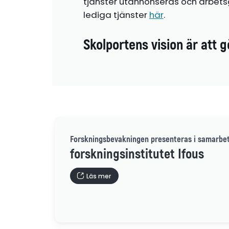
tjänster utannonseras och arbetsg
lediga tjänster
här
.
Skolportens vision är att g
Forskningsbevakningen presenteras i samarbe
forskningsinstitutet Ifous
Läs mer