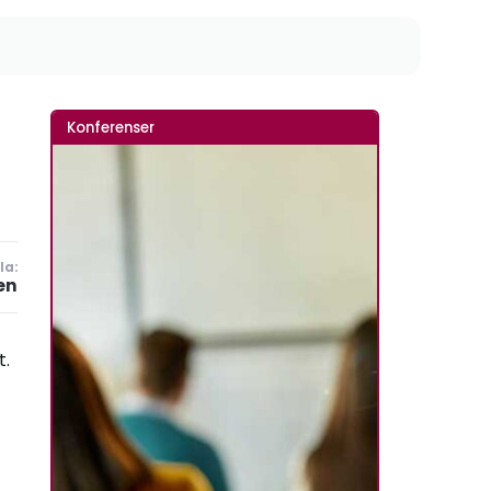
Konferenser
la:
en
t.