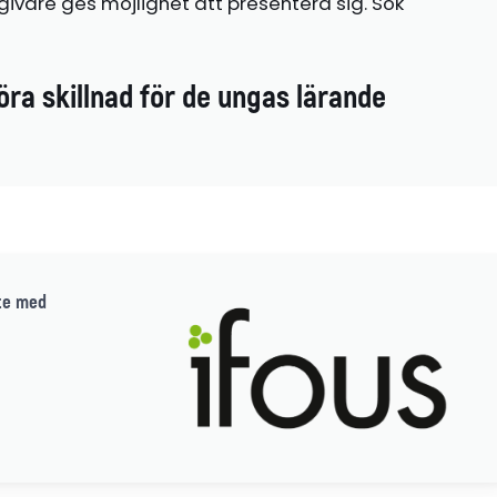
ivare ges möjlighet att presentera sig. Sök
öra skillnad för de ungas lärande
te med