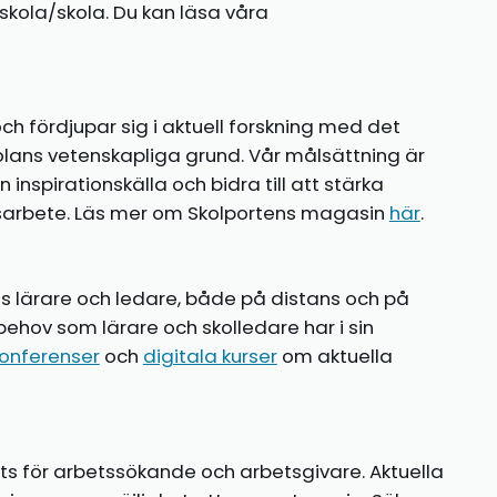
kola/skola. Du kan läsa våra
ch fördjupar sig i aktuell forskning med det
olans vetenskapliga grund. Vår målsättning är
nspirationskälla och bidra till att stärka
gsarbete. Läs mer om Skolportens magasin
här
.
ns lärare och ledare, både på distans och på
behov som lärare och skolledare har i sin
onferenser
och
digitala kurser
om aktuella
ts för arbetssökande och arbetsgivare. Aktuella