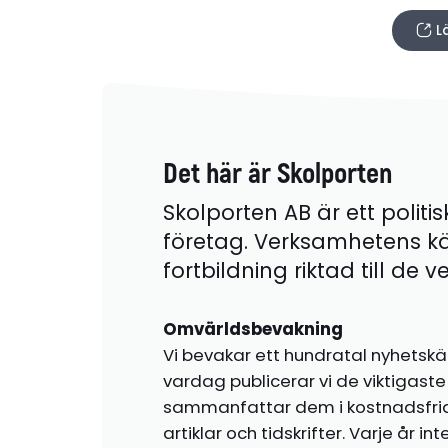
L
Det här är Skolporten
Skolporten AB är ett politis
företag. Verksamhetens k
fortbildning riktad till de
Omvärldsbevakning
Vi bevakar ett hundratal nyhetskä
vardag publicerar vi de viktigas
sammanfattar dem i kostnadsfr
artiklar och tidskrifter. Varje år i