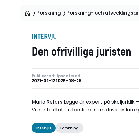
Forskning
Forskning- och utvecklingsart
INTERVJU
Den ofrivilliga juristen
Publicerad:
Uppdaterad:
2021-02-12
2025-08-26
Maria Refors Legge är expert på skol­juridi
Vi har träffat en ­forskare som drivs av lära
Intervju
Forskning