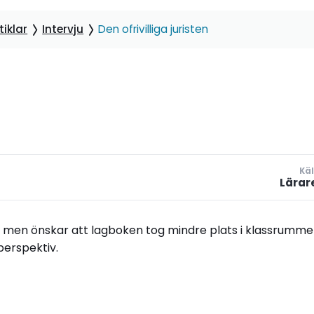
iklar
Intervju
Den ofrivilliga juristen
Käl
Lärar
k – men önskar att lagboken tog mindre plats i klassrumme
rperspektiv.