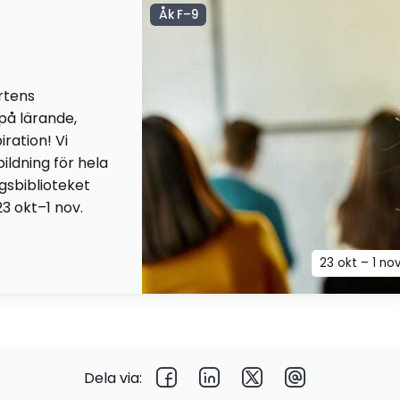
Åk F–9
rtens
 på lärande,
iration! Vi
ildning för hela
ngsbiblioteket
23 okt–1 nov.
23 okt – 1 no
Dela via: