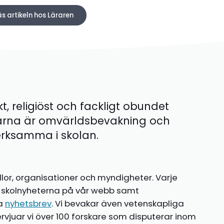
äs artikeln hos Läraren
kt, religiöst och fackligt obundet
ärna är omvärldsbevakning och
 verksamma i skolan.
llor, organisationer och myndigheter. Varje
te skolnyheterna på vår webb samt
ia
nyhetsbrev
. Vi bevakar även vetenskapliga
ntervjuar vi över 100 forskare som disputerar inom