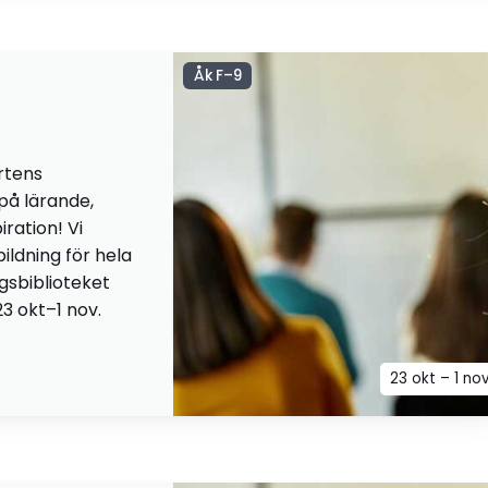
Åk F–9
rtens
 på lärande,
iration! Vi
ildning för hela
ngsbiblioteket
23 okt–1 nov.
23 okt – 1 no