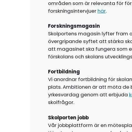
områden som är relevanta för förs
forskningsintervjuer
här
.
Forskningsmagasin
Skolportens magasin lyfter fram o
övergripande syftet att stärka sk
att magasinet ska fungera som en i
förskolans och skolans utvecklin
Fortbildning
Vi anordnar fortbildning för skola
plats. Ambitionen är att möta de 
yrkesvardag genom att erbjuda
k
skolfrågor.
Skolporten jobb
Vår jobbplattform är en mötespla