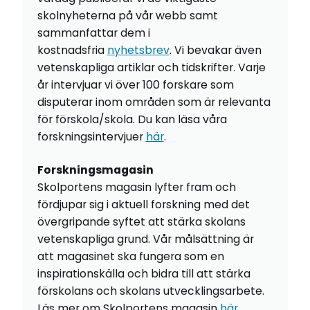
skolnyheterna på vår webb samt
sammanfattar dem i
kostnadsfria
nyhetsbrev
. Vi bevakar även
vetenskapliga artiklar och tidskrifter. Varje
år intervjuar vi över 100 forskare som
disputerar inom områden som är relevanta
för förskola/skola. Du kan läsa våra
forskningsintervjuer
här
.
Forskningsmagasin
Skolportens magasin lyfter fram och
fördjupar sig i aktuell forskning med det
övergripande syftet att stärka skolans
vetenskapliga grund. Vår målsättning är
att magasinet ska fungera som en
inspirationskälla och bidra till att stärka
förskolans och skolans utvecklingsarbete.
Läs mer om Skolportens magasin
här
.