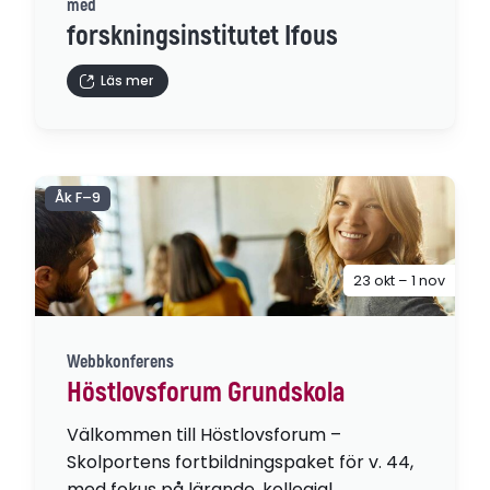
med
forskningsinstitutet Ifous
Läs mer
Åk F–9
23 okt – 1 nov
Webbkonferens
Höstlovsforum Grundskola
Välkommen till Höstlovsforum –
Skolportens fortbildningspaket för v. 44,
med fokus på lärande, kollegial