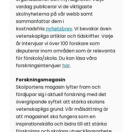
vardag publicerar vi de viktigaste
skolnyheterna på vår webb samt
sammanfattar dem i
kostnadsfria
nyhetsbrev
. Vi bevakar även
vetenskapliga artiklar och tidskrifter. Varje
år intervjuar vi över 100 forskare som
disputerar inom områden som är relevanta
för förskola/skola. Du kan läsa våra
forskningsintervjuer
här
.
Forskningsmagasin
Skolportens magasin lyfter fram och
fördjupar sig i aktuell forskning med det
övergripande syftet att stärka skolans
vetenskapliga grund. Vår målsättning är
att magasinet ska fungera som en
inspirationskälla och bidra till att stärka
förskolans och skolans utvecklingsarbete.