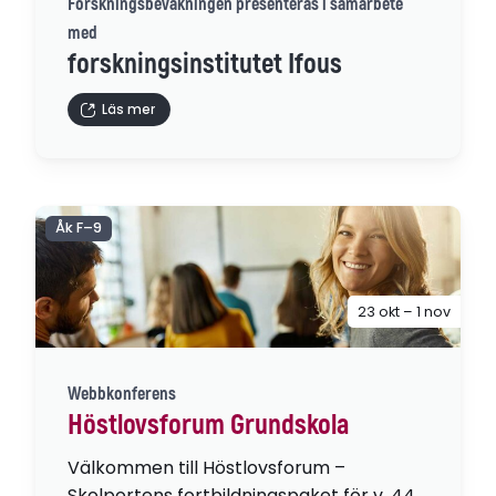
Forskningsbevakningen presenteras i samarbete
med
forskningsinstitutet Ifous
Läs mer
Åk F–9
23 okt – 1 nov
Webbkonferens
Höstlovsforum Grundskola
Välkommen till Höstlovsforum –
Skolportens fortbildningspaket för v. 44,