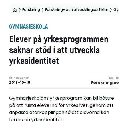
Forskning
Forskning- och utvecklingsartiklar
Gymnas
GYMNASIESKOLA
Elever på yrkesprogrammen
saknar stöd i att utveckla
yrkesidentitet
Källa:
Publicerad:
Forskning.se
2018-10-19
Gymnasieskolans yrkesprogram kan bli bättre
på att rusta eleverna för yrkeslivet, genom att
anpassa återkopplingen så att eleverna kan
forma en yrkesidentitet.