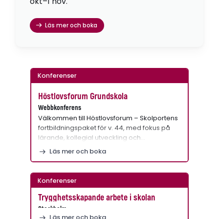
okt–1 nov.
Läs mer och boka
Konferenser
Höstlovsforum Grundskola
Webbkonferens
Välkommen till Höstlovsforum – Skolportens
fortbildningspaket för v. 44, med fokus på
lärande, kollegial utveckling och…
Läs mer och boka
Konferenser
Trygghetsskapande arbete i skolan
Stockholm
Läs mer och boka