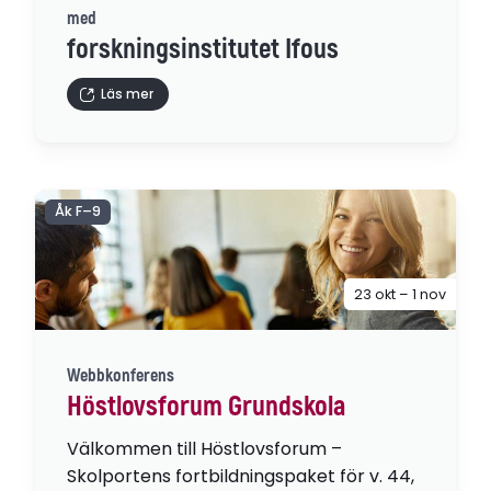
med
forskningsinstitutet Ifous
Läs mer
Åk F–9
23 okt – 1 nov
Webbkonferens
Höstlovsforum Grundskola
Välkommen till Höstlovsforum –
Skolportens fortbildningspaket för v. 44,